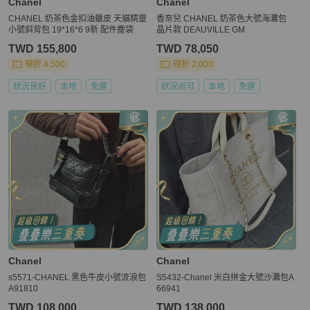
Chanel
Chanel
CHANEL 奶茶色金扣油蠟皮 天貓精靈
香奈兒 CHANEL 奶茶色大號海灘包
小號斜背包 19*16*6 9新 配件塵袋
晶片款 DEAUVILLE GM
TWD 155,800
TWD 78,050
現折 4,500
現折 2,000
狀況良好
本地
免運
狀況尚可
本地
免運
Chanel
Chanel
s5571-CHANEL 黑色牛皮小號流浪包
S5432-Chanel 米白拼金大號沙灘包A
A91810
66941
TWD 108,000
TWD 138,000