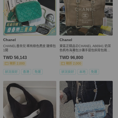
Chanel
Chanel
CHANEL香奈兒 稀有綠色麂皮 鏈條包
東區正精品㊣CHANEL A66941 奶茶
1開
色帆布海灘包沙灘手提包斜背包兩用
包托特包型 RZ6196
TWD 56,143
TWD 96,800
現折 2,000
現折 2,000
狀況良好
香港
免運
狀況良好
本地
免運