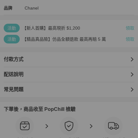
Chanel
Chanel
精品
推薦清單
女包
品牌介紹
品牌
Chanel
活動
【新人首購】最高現折 $1,200
領取
活動
【精品真品險】仿品全額退款 最高再賠 5 萬
領取
付款方式
配送說明
常見問題
下單後，商品收至 PopChill 檢驗