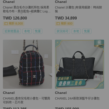
Chanel
Chanel
Chanel 黑白毛巾沙灘托特包 採用柔
Chanel 沙灘包 |有使用痕跡｜時尚耐
軟毛巾布，黑白配色+經典雙C Logo 3
裝
7*39*20 99新配件塵袋
TWD 126,800
TWD 34,899
現折 8,000
現折 800
近新閒置品
本地
免運
狀況尚可
本地
免運
Chanel
Chanel
CHANEL香奈兒毛呢小書包，可雙肩
CHANEL 24A新款深藍牛仔沙灘包
可斜挎，芯片款