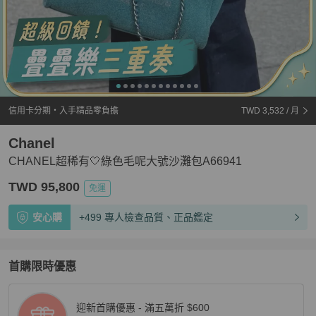
信用卡分期・入手精品零負擔
TWD 3,532
/ 月
Chanel
CHANEL超稀有🤍綠色毛呢大號沙灘包A66941
TWD 95,800
免運
安心購
+499 專人檢查品質、正品鑑定
首購限時優惠
迎新首購優惠 - 滿五萬折 $600