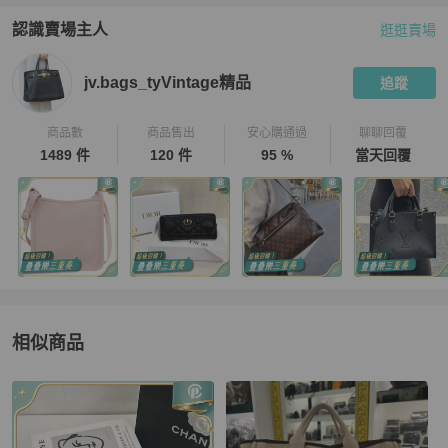
認識賣場主人
逛逛賣場
PopChill 拍拍圈嚴選賣家
jv.bags_tyVintage精品
介紹
jv.bags_tyVintage精品
追蹤
商品數
商品售出
安心購通過
聊聊回覆
1489 件
120 件
95 %
當天回覆
相似商品
更多相似
Chanel
女包
推薦精品