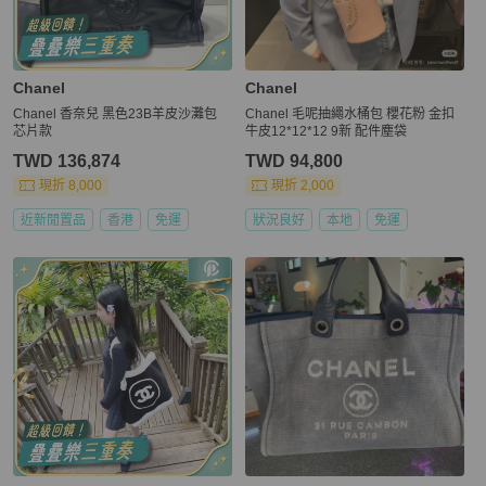
Chanel
Chanel
Chanel 香奈兒 黑色23B羊皮沙灘包
Chanel 毛呢抽繩水桶包 櫻花粉 金扣
芯片款
牛皮12*12*12 9新 配件塵袋
TWD 136,874
TWD 94,800
現折 8,000
現折 2,000
近新閒置品
香港
免運
狀況良好
本地
免運