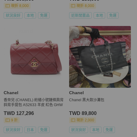
現折 8,000
現折 8,000
狀況良好
本地
免運
近新閒置品
本地
免運
Chanel
Chanel
香奈兒 (CHANEL) 絎縫小號鏈條肩背
Chanel 黑大款沙灘包
斜背手提包 AS2633 羊皮 紅色 GHW
TWD 127,296
TWD 89,800
9 折
現折 2,000
狀況良好
日本
免運
狀況良好
本地
免運