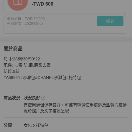
-TWD 600
最低消費：
TWD 50,000
領券
有效期限：
2026-09-08
關於商品
關於
尺寸:28開/30*50*22

CHANEL超稀有🤍綠色毛呢大號沙灘包A66941
商品詳情
配件:卡.雷.防.冊.購影去資

新舊:9新

#A66941#沙灘包#CHANEL沙灘包#托特包
Chanel
女包
商品狀態與細節
商品狀況
狀況良好
有使用過但保存良好，可能有輕微使用痕跡及些微瑕疵情
況於照片及文字描述呈現
狀況良好
Chanel
女包
分類資訊
分類
女包
托特包
女包
/
托特包
推薦