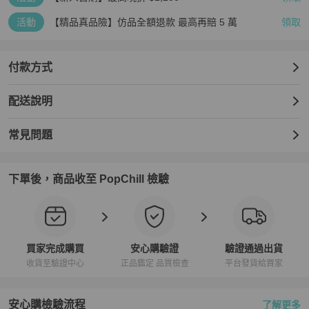
活動
【精品真品險】仿品全額退款 最高再賠 5 萬
領取
付款方式
配送說明
常見問題
下單後，商品收至 PopChill 檢驗
買家完成購買
安心購驗證
驗證通過出貨
收貨至驗證中心
正品鑑定 品質檢查
平台發貨給買家
安心購檢驗流程
了解更多