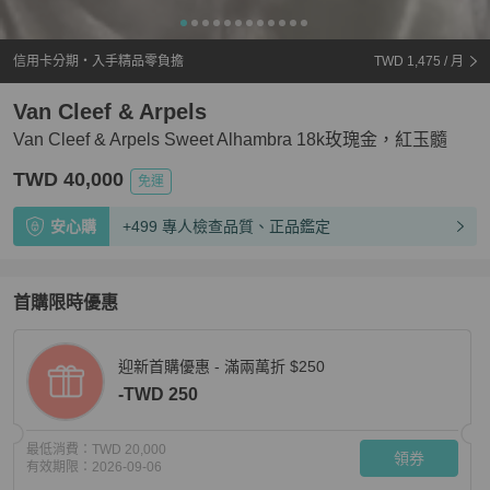
信用卡分期・入手精品零負擔
TWD 1,475
/ 月
Van Cleef & Arpels
Van Cleef & Arpels Sweet Alhambra 18k玫瑰金，紅玉髓
TWD 40,000
免運
安心購
+499 專人檢查品質、正品鑑定
首購限時優惠
迎新首購優惠 - 滿兩萬折 $250
-TWD 250
最低消費：
TWD 20,000
領券
有效期限：
2026-09-06