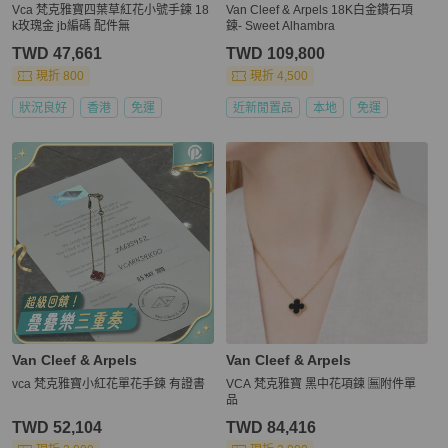
Vca 梵克雅寶四葉草紅花小號手鍊 18
Van Cleef & Arpels 18K白金鑽石項
k玫瑰金 jb編碼 配件無
鍊- Sweet Alhambra
TWD 47,661
TWD 109,800
現折 800
現折 4,500
狀況良好
香港
免運
近新閒置品
本地
免運
Van Cleef & Arpels
Van Cleef & Arpels
vca 梵克雅寶小紅花單花手鍊 有證書
VCA 梵克雅寶 黑中花項鍊 🈚附件單
品
TWD 52,104
TWD 84,416