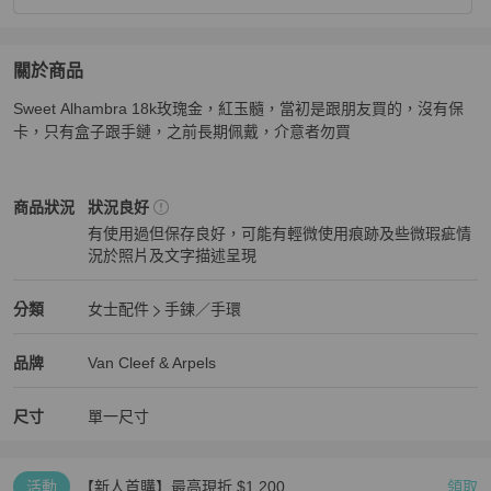
關於商品
關於
Sweet Alhambra 18k玫瑰金，紅玉髓，當初是跟朋友買的，沒有保
Van Cleef & Arpels Sweet Alhambra 18k玫瑰金，紅玉髓
卡，只有盒子跟手鏈，之前長期佩戴，介意者勿買
Van Cleef & Arpels
女士配件
商品狀態與細節
商品狀況
狀況良好
有使用過但保存良好，可能有輕微使用痕跡及些微瑕疵情
況於照片及文字描述呈現
狀況良好
Van Cleef & Arpels
女士配件
分類資訊
分類
女士配件
手鍊／手環
女士配件
/
手鍊／手環
推薦
Van Cleef & Arpels
Van Cleef & Arpels
精品
推薦清單
女士配件
品牌介紹
品牌
Van Cleef & Arpels
尺寸
單一尺寸
活動
【新人首購】最高現折 $1,200
領取