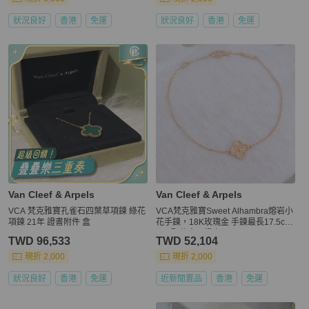
狀況良好
香港
免運
狀況良好
香港
免運
Van Cleef & Arpels
Van Cleef & Arpels
VCA 梵克雅寶孔雀石四葉草項鍊 綠花
VCA梵克雅寶Sweet Alhambra熔岩小
項鍊 21年 證書附件 盒
花手鍊，18K玫瑰金 手鍊最長17.5c
m，配件盒子證書2
TWD 96,533
TWD 52,104
現折 2,000
現折 2,000
狀況良好
香港
免運
近新閒置品
香港
免運