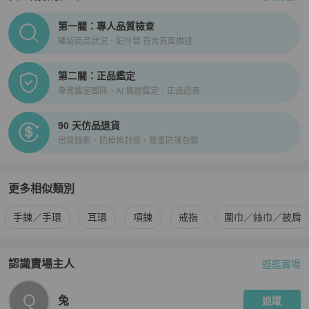
PopChill拍拍圈正品驗證、安心購檢驗流程介紹
第一關：專人品質檢查
確認商品狀況、配件等 符合頁面描述
第二關：正品鑑定
專業鑑定團隊、AI 儀器鑑定、正品證書
90 天仿品退貨
出貨錄影、防掉換封條、雙重防護包裝
更多相似類別
更多
Van Cleef & Arpels
女士配件
相似商品推薦
手鍊／手環
耳環
項鍊
戒指
圍巾／絲巾／披肩
認識賣場主人
逛逛賣場
PopChill 拍拍圈嚴選賣家
兔
介紹
Q
兔
追蹤