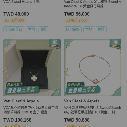
VCA Sweet Hearts 手鍊
Van Cleef & Arpels 梵克雅寶 Sweet A
lhambra18K黃金貝母項鍊
TWD 48,000
TWD 56,000
現折 800
現折 2,000
近新閒置品
本地
免運
狀況良好
本地
免運
Van Cleef & Arpels
Van Cleef & Arpels
VCA梵克雅寶白中花項鍊白貝母中號
VAN CLEEF&ARPELS SweetAlhamb
四葉草項鍊 22年 有盒子 證書
ra小號單花手鏈新扣18K黃金/白貝母S
-M碼
TWD 100,168
TWD 50,888
現折 8,000
現折 2,000