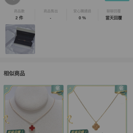
商品數
商品售出
安心購通過
聊聊回覆
2 件
-
0 %
當天回覆
相似商品
更多相似
Van Cleef & Arpels
女士配件
推薦精品