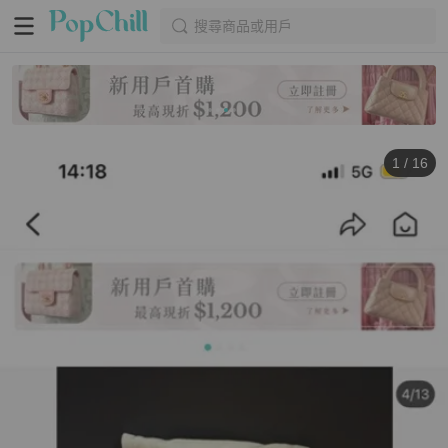
搜尋商品或用戶
1
/
16