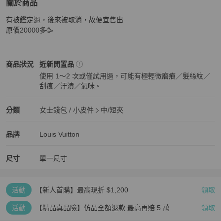
關於商品
關於
有被鑑定過，後來被取消，故便宜售出

LOU經典棕色短夾
商品詳情與購買須知
原價20000多🥳
Louis Vuitton
女士錢包 / 小皮件
商品狀態與細節
商品狀況
近新閒置品
使用 1～2 次或僅試用過，可能有極輕微磨痕／髮絲紋／
刮痕／汙漬／氣味。
近新閒置品
Louis Vuitton
女士錢包 / 小皮件
分類資訊
分類
女士錢包 / 小皮件
中/短夾
女士錢包 / 小皮件
/
中/短夾
推薦
Louis Vuitton
Louis Vuitton
精品
推薦清單
女士錢包 / 小皮件
品牌介紹
品牌
Louis Vuitton
尺寸
單一尺寸
活動
【新人首購】最高現折 $1,200
領取
活動
【精品真品險】仿品全額退款 最高再賠 5 萬
領取