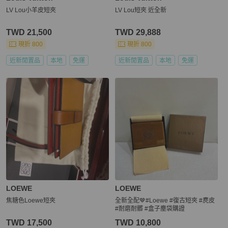
LV Lou小羊皮短夾
LV Lou短夾 近全新
TWD 21,500
TWD 29,888
現折 800
現折 800
近新閒置品
本地
免運
近新閒置品
本地
免運
LOEWE
LOEWE
焦糖色Loewe短夾
全新全配🤎#Loewe #復古短夾 #麂皮
#耐磨耐髒 #盒子塵袋購證
TWD 17,500
TWD 10,800