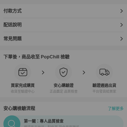
付款方式
配送說明
常見問題
下單後，商品收至 PopChill 檢驗
買家完成購買
安心購驗證
驗證通過出貨
收貨至驗證中心
正品鑑定 品質檢查
平台發貨給買家
安心購檢驗流程
了解更多
PopChill拍拍圈正品驗證、安心購檢驗流程介紹
第一關：專人品質檢查