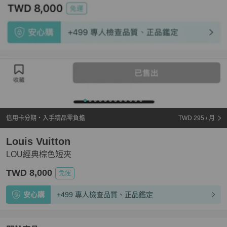
信用卡分期・入手精品零負擔
TWD 295
/ 月
Louis Vuitton
LOU經典棕色短夾
TWD 8,000
免運
安心購
+499 專人檢查品質、正品鑑定