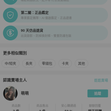
確認商品狀況、配件等 符合頁面描述
第二關：正品鑑定
專業鑑定團隊、AI 儀器鑑定、正品證書
90 天仿品退貨
出貨錄影、防掉換封條、雙重防護包裝
更多相似類別
更多
Louis Vuitton
女士錢包 / 小皮件
相似商品推薦
中/短夾
長夾
零錢包
卡夾
其他
認識賣場主人
逛逛賣場
PopChill 拍拍圈嚴選賣家
萌萌
介紹
萌萌
追蹤
商品數
商品售出
安心購通過
聊聊回覆