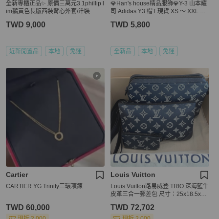
全新專櫃正品✨ 原價三萬元3.1phillip l
💎Han's house精品服飾💎Y-3 山本耀
im鵝黃色長版西裝背心外套/洋裝
司 Adidas Y3 帽T 現貨 XS ～ XXL 原
價12800
TWD 9,000
TWD 5,800
近新閒置品
本地
免運
全新品
本地
免運
Cartier
Louis Vuitton
CARTIER YG Trinity三環項鍊
Louis Vuitton路易威登 TRIO 深海藍牛
皮革三合一郵差包 尺寸：25x18.5x7c
m
TWD 60,000
TWD 72,702
現折 2,000
現折 2,000