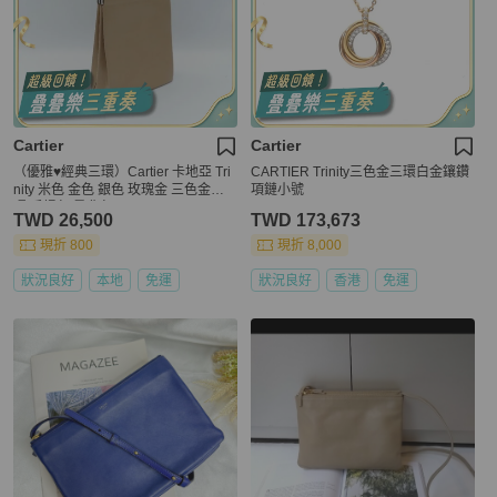
Cartier
Cartier
（優雅♥️經典三環）Cartier 卡地亞 Tri
CARTIER Trinity三色金三環白金鑲鑽
nity 米色 金色 銀色 玫瑰金 三色金屬
項鏈小號
環 手提包 肩背包
TWD 26,500
TWD 173,673
現折 800
現折 8,000
狀況良好
本地
免運
狀況良好
香港
免運