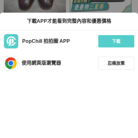
Celine
下載APP才能看到完整內容和優惠價格
HThree 黃三手工瑪莉珍皮鞋
CELINE 羊皮皮革Trio金扣肩背袋
TWD 4,000
TWD 24,881
PopChill 拍拍圈 APP
下載
現折 800
近新閒置品
本地
免運
狀況良好
香港
免運
使用網頁版瀏覽器
忍痛放棄
篩選
重設
品牌
分類
Celine
Issey Miyake