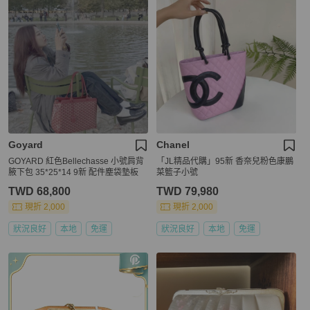
Goyard
Chanel
GOYARD 紅色Bellechasse 小號肩背
「JL精品代購」95新 香奈兒粉色康鵬
腋下包 35*25*14 9新 配件塵袋墊板
菜籃子小號
TWD 68,800
TWD 79,980
現折 2,000
現折 2,000
狀況良好
本地
免運
狀況良好
本地
免運