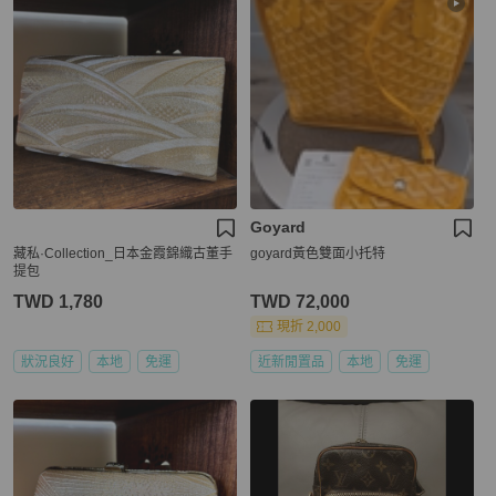
Goyard
藏私·Collection_日本金霞錦織古董手
goyard黃色雙面小托特
提包
TWD 1,780
TWD 72,000
現折 2,000
狀況良好
本地
免運
近新閒置品
本地
免運