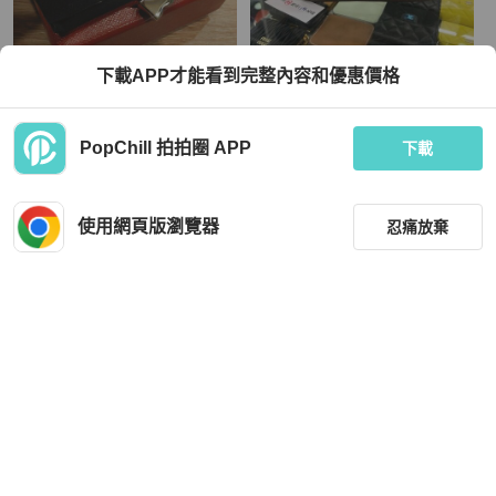
Cartier
Gucci
下載APP才能看到完整內容和優惠價格
大特價出清，不議價日本帶回絕版新
東區正精品㊣GUCCI 493930 GG Su
品Cartier 吊飾，可以自己改鏈子做項
preme belt bag 綠紅綠帶虎頭腰包胸
鍊，閒置品
口包RZ6493
TWD 4,980
TWD 25,800
PopChill 拍拍圈 APP
下載
現折 800
近新閒置品
本地
免運
狀況良好
本地
免運
使用網頁版瀏覽器
忍痛放棄
篩選
重設
品牌
分類
Louis Vuitton
Chanel