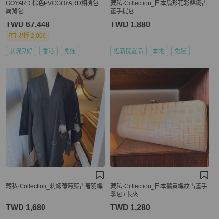
GOYARD 棕色PVCGOYARD相機包
藏私·Collection_日本扇形花彩錦織古
肩背包
董手提包
TWD 67,448
TWD 1,880
現折 2,000
狀況良好
香港
免運
近新閒置品
本地
免運
藏私·Collection_刺繡葡萄藤古著羽織
藏私·Collection_日本鵝黃織紋古董手
拿包 / 長夾
TWD 1,680
TWD 1,280