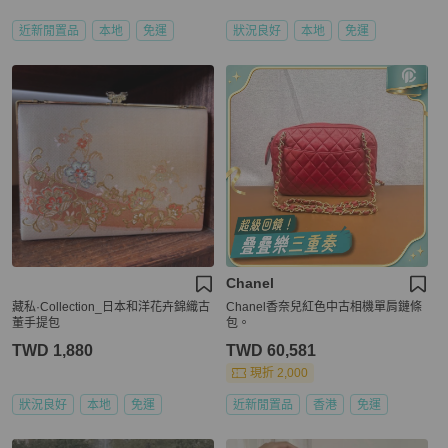
近新閒置品
本地
免運
狀況良好
本地
免運
Chanel
藏私·Collection_日本和洋花卉錦織古
Chanel香奈兒紅色中古相機單肩鏈條
董手提包
包。
TWD 1,880
TWD 60,581
現折 2,000
狀況良好
本地
免運
近新閒置品
香港
免運