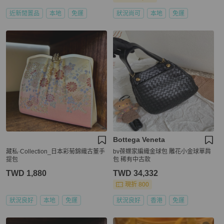
近新閒置品
本地
免運
狀況尚可
本地
免運
Bottega Veneta
藏私·Collection_日本彩菊錦織古董手
bv葆蝶家編織金球包 雕花小金球單肩
提包
包 稀有中古款
TWD 1,880
TWD 34,332
現折 800
狀況良好
本地
免運
狀況良好
香港
免運