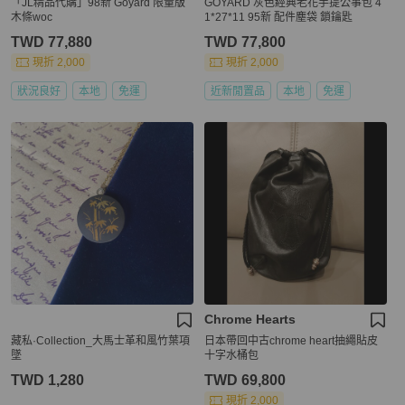
「JL精品代購」98新 Goyard 限量版
GOYARD 灰色經典老花手提公事包 4
木條woc
1*27*11 95新 配件塵袋 鎖鑰匙
TWD 77,880
TWD 77,800
現折 2,000
現折 2,000
狀況良好
本地
免運
近新閒置品
本地
免運
Chrome Hearts
藏私·Collection_大馬士革和風竹葉項
日本帶回中古chrome heart抽繩貼皮
墜
十字水桶包
TWD 1,280
TWD 69,800
現折 2,000