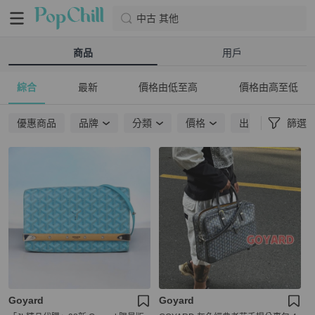
中古 其他
商品
用戶
綜合
最新
價格由低至高
價格由高至低
優惠商品
品牌
分類
價格
出貨地點
篩選
Goyard
Goyard