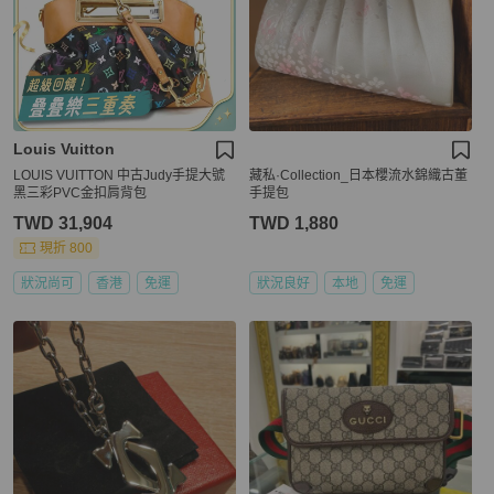
Louis Vuitton
LOUIS VUITTON 中古Judy手提大號
藏私·Collection_日本櫻流水錦織古董
黑三彩PVC金扣肩背包
手提包
TWD 31,904
TWD 1,880
現折 800
狀況尚可
香港
免運
狀況良好
本地
免運