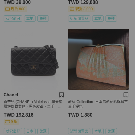
TWD 39,000
TWD 129,888
現折 800
現折 8,000
狀況尚可
本地
免運
近新閒置品
本地
免運
Chanel
香奈兒 (CHANEL) Matelasse 單蓋塑
藏私·Collection_日本扇形花彩錦織古
膠鏈條肩背包，黑色皮革，二手，金
董手提包
色五金
TWD 192,816
TWD 1,880
9 折
狀況良好
日本
免運
近新閒置品
本地
免運