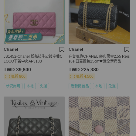
Chanel
Chanel
JS1452-Chanel 粉荔枝牛皮鏤空雙C
在台現貨CHANEL 經典黑金2.55 Reis
LOGO下蓋中夾AP3183
sue 口蓋鏈包25cm🖤近全新商品
TWD 39,800
TWD 225,380
現折 800
現折 4,500
狀況尚可
本地
免運
近新閒置品
本地
免運