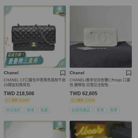
Chanel
Chanel
CHANEL CF口蓋包中號黑色荔枝牛皮
CHANEL/香奈兒白色雙C大logo 口蓋
25開金扣肩背包
包 鏈條包 白雪公主配色
TWD 218,506
TWD 62,605
現折 8,000
現折 2,000
狀況良好
香港
免運
近新閒置品
香港
免運