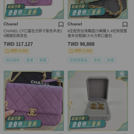
Chanel
Chanel
CHANEL CF口蓋包方胖子紫色羊皮2
#全配🈶台灣購證25萬購入 #近新閒置
9開銀扣肩背包
香奈兒粗鏈CF大方胖口蓋包
TWD 117,127
TWD 96,888
現折 8,000
現折 2,000
狀況良好
香港
免運
近新閒置品
本地
免運