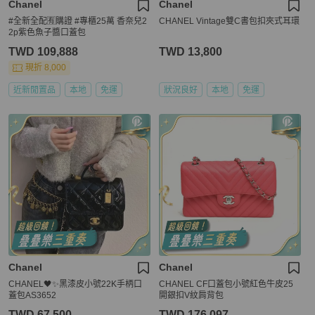
Chanel
Chanel
#全新全配🈶購證 #專櫃25萬 香奈兒2
CHANEL Vintage雙C書包扣夾式耳環
2p紫色魚子醬口蓋包
TWD 109,888
TWD 13,800
現折 8,000
近新閒置品
本地
免運
狀況良好
本地
免運
Chanel
Chanel
CHANEL🖤✨黑漆皮小號22K手柄口
CHANEL CF口蓋包小號紅色牛皮25
蓋包AS3652
開銀扣V紋肩背包
TWD 67,500
TWD 176,097