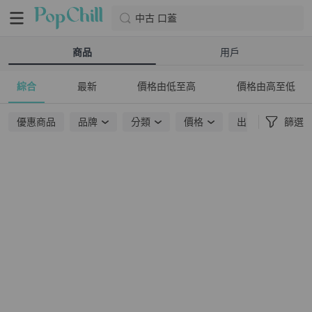
中古 口蓋
商品
用戶
綜合
最新
價格由低至高
價格由高至低
優惠商品
品牌
分類
價格
出貨地點
篩選