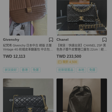
Givenchy
Chanel
紀梵希 Givenchy 日本中古 絕版 古董
【現貨｜快速出貨】CHANEL 25P 黑
Vintage 4G 絎縫皮革翻蓋包 中古包
色魚子醬牛皮雙鏈口蓋包 22cm｜經典
斜挎包
金鍊｜Caviar皮 全新
TWD 12,113
TWD 233,500
現折 4,500
狀況良好
香港
免運
近新閒置品
本地
免運