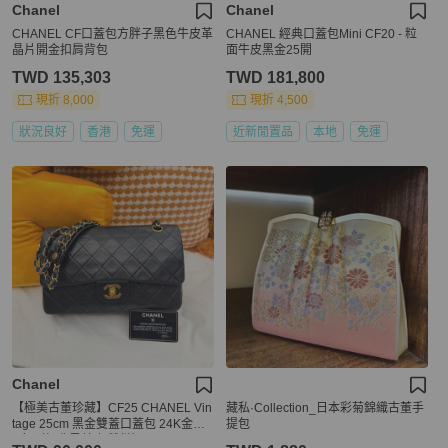
Chanel
Chanel
CHANEL CF口蓋包方胖子黑色牛皮革
CHANEL 經典口蓋包Mini CF20 - 粒
晶片開金扣肩背包
面牛皮黑金25開
TWD 135,303
TWD 181,800
現折 8,000
現折 4,500
狀況良好
香港
免運
近新閒置品
本地
免運
Chanel
【極美古董珍藏】CF25 CHANEL Vin
藏私·Collection_日本彩菊錦織古董手
tage 25cm 黑金雙蓋口蓋包 24K金雙
提包
C釦（經典黑羊皮/雙鏈）