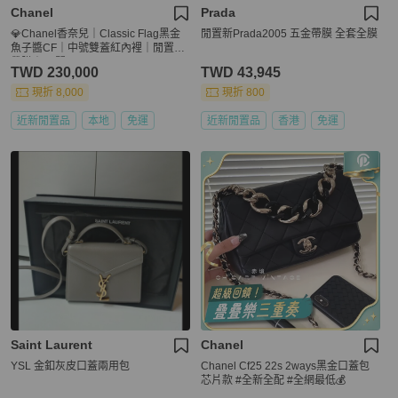
Chanel
Prada
💎Chanel香奈兒｜Classic Flag黑金
閒置新Prada2005 五金帶膜 全套全膜
魚子醬CF｜中號雙蓋紅內裡｜閒置新
帶膜｜26開
TWD 230,000
TWD 43,945
現折 8,000
現折 800
近新閒置品
本地
免運
近新閒置品
香港
免運
Saint Laurent
Chanel
YSL 金釦灰皮口蓋兩用包
Chanel Cf25 22s 2ways黑金口蓋包
芯片款 #全新全配 #全網最低💰