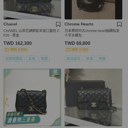
Chanel
Chrome Hearts
CHANEL 山茶花調節釦羊皮口蓋包 C
日本帶回中古chrome heart抽繩貼皮
F20 - 黑金
十字水桶包
TWD 162,300
TWD 69,800
現折 4,500
現折 2,000
近新閒置品
本地
免運
狀況尚可
本地
免運