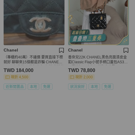
Chanel
Chanel
（專櫃約40萬）不議價 要買直接下標
香奈兒22K CHANEL黑色亮面漆皮金
就好 聊聊來15個都是詐騙 CHANEL
釦Classic Flap小號手柄口蓋包AS365
CF25 經典款 口蓋包 銀扣 銀鍊 荔枝紋
2 郵差包 豆腐包絕美復古摩登🖤
TWD 184,000
TWD 78,800
法國 保卡26開頭
現折 4,500
現折 2,000
近新閒置品
本地
免運
狀況良好
本地
免運