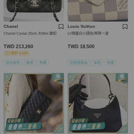
Chanel
Louis Vuitton
Chanel Caviar 20cm 大Mini 銀扣
LV棋盤白小錢包/再降一波
TWD 213,260
TWD 18,500
現折 4,500
狀況良好
香港
免運
近新閒置品
本地
免運