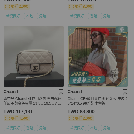
現折 2,000
現折 8,000
狀況良好
本地
免運
狀況良好
香港
免運
Chanel
Chanel
香奈兒 Chanel 迷你口蓋包 黑白配色
Chanel CFv紋口蓋包 紅色金扣 牛皮 2
羊皮革與金色金屬 13.5 x 19.5 x 7 附
6*14*6.5 98新配件塵袋
件 🈚
TWD 117,131
TWD 83,800
現折 4,500
現折 2,000
狀況良好
香港
免運
狀況良好
本地
免運