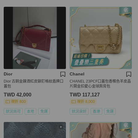
Dior
Chanel
Dior 古銅金鍊酒紅皮鉚釘格紋盾牌口
CHANEL 23PCF口蓋包香檳色羊皮晶
蓋包
片開金扣愛心金球肩背包
TWD 42,000
TWD 117,127
現折 800
現折 8,000
狀況尚可
本地
免運
狀況良好
香港
免運