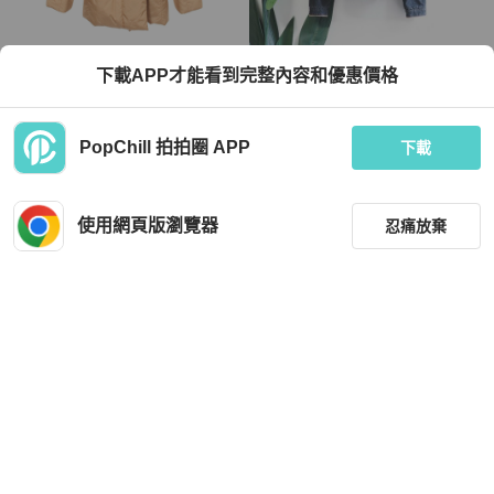
Louis Vuitton
下載APP才能看到完整內容和優惠價格
路易威登 Monogram 連帽絎縫夾克 其
灰藍秋葉楓糖戀日青澀手札時光 古董
他夾克 RW222W E54 FNOW29 尼龍
丹寧牛仔刷毛鋪棉外套vintage
米色 二手 女款
TWD 87,984
TWD 1,880
PopChill 拍拍圈 APP
下載
9 折
近新閒置品
日本
免運
近新閒置品
本地
免運
使用網頁版瀏覽器
忍痛放棄
篩選
重設
品牌
分類
Louis Vuitton
Moncler