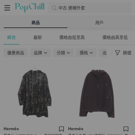
中古 連帽外套
商品
用戶
綜合
最新
價格由低至高
價格由高至低
優惠商品
品牌
分類
價格
出貨地點
篩選
Hermès
Hermès