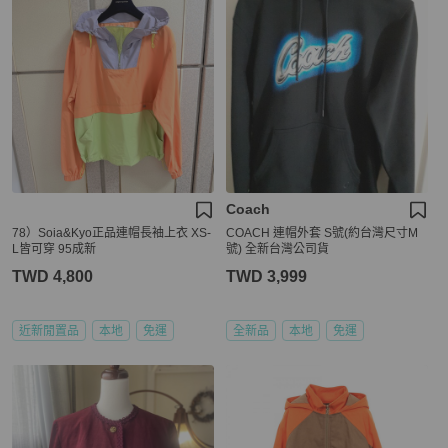
Coach
78）Soia&Kyo正品連帽長袖上衣 XS-
COACH 連帽外套 S號(約台灣尺寸M
L皆可穿 95成新
號) 全新台灣公司貨
TWD 4,800
TWD 3,999
近新閒置品
本地
免運
全新品
本地
免運