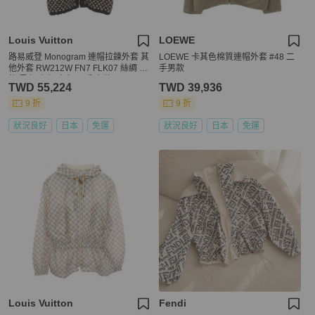
Louis Vuitton
LOEWE
路易威登 Monogram 連帽拉鍊外套 其
LOEWE 卡其色棉質連帽外套 #48 二
他外套 RW212W FN7 FLK07 絲綢 尼
手男款
龍 黑色 米色 米色 二手 女款
TWD 55,224
TWD 39,936
9 折
9 折
狀況良好
日本
免運
狀況良好
日本
免運
Louis Vuitton
Fendi