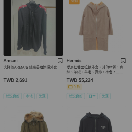
降價
Armani
Hermès
大降價ARMANi 針織長袖連帽外套
愛馬仕雙面拉鍊外套，其他材質：真
絲、羊絨、羊毛、真絲，棕色，二手
女款
TWD 2,691
TWD 55,224
9 折
狀況良好
本地
免運
狀況良好
日本
免運