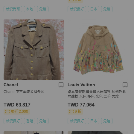
狀況尚可
本地
免運
狀況良好
日本
免運
Chanel
Louis Vuitton
Chanel中古军装金扣外套
路易威登刺繡養蜂人連帽衫 其他外套
尼龍棉 米色 多色 米色 二手 男款
TWD 63,817
TWD 77,064
現折 2,000
9 折
狀況良好
香港
免運
狀況良好
日本
免運