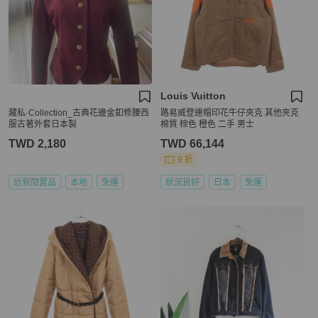
Louis Vuitton
藏私·Collection_古典花邊金釦修腰西
路易威登連帽印花牛仔夾克 其他夾克
服古著外套日本製
棉質 棕色 橙色 二手 男士
TWD 2,180
TWD 66,144
9 折
近新閒置品
本地
免運
狀況良好
日本
免運