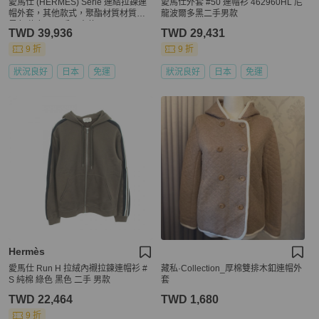
愛馬仕 (HERMES) Serie 連結拉鍊連
愛馬仕外套 #50 連帽衫 462960HL 尼
帽外套，其他款式，聚酯材質材質，
龍波爾多黑二手男款
黑色/綠色，二手男士款
TWD 39,936
TWD 29,431
9 折
9 折
狀況良好
日本
免運
狀況良好
日本
免運
Hermès
愛馬仕 Run H 拉絨內襯拉鍊連帽衫 #
藏私·Collection_厚棉雙排木釦連帽外
S 純棉 綠色 黑色 二手 男款
套
TWD 22,464
TWD 1,680
9 折