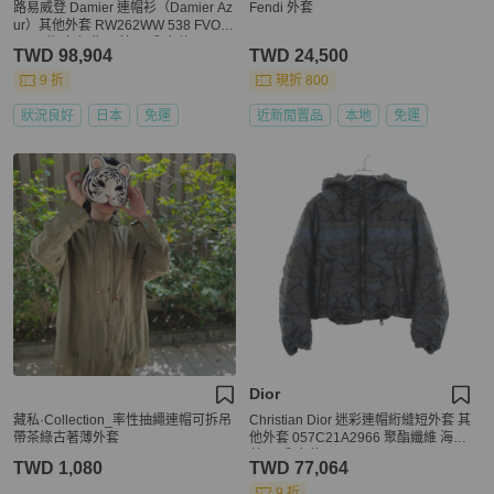
路易威登 Damier 連帽衫（Damier Az
Fendi 外套
ur）其他外套 RW262WW 538 FVOW
16 尼龍 白色 海軍藍 二手 女款
TWD 98,904
TWD 24,500
9 折
現折 800
狀況良好
日本
免運
近新閒置品
本地
免運
Dior
藏私·Collection_率性抽繩連帽可拆吊
Christian Dior 迷彩連帽絎縫短外套 其
帶茶綠古著薄外套
他外套 057C21A2966 聚酯纖維 海軍
藍 二手 女款
TWD 1,080
TWD 77,064
9 折