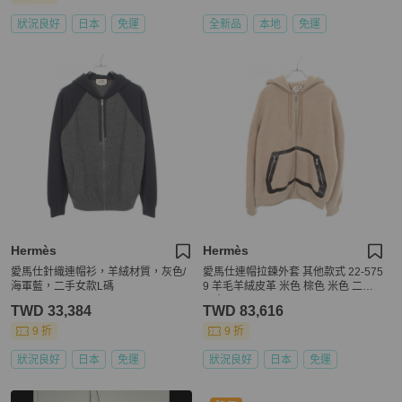
狀況良好
日本
免運
全新品
本地
免運
Hermès
Hermès
愛馬仕針織連帽衫，羊絨材質，灰色/
愛馬仕連帽拉鍊外套 其他款式 22-575
海軍藍，二手女款L碼
9 羊毛羊絨皮革 米色 棕色 米色 二手
男士
TWD 33,384
TWD 83,616
9 折
9 折
狀況良好
日本
免運
狀況良好
日本
免運