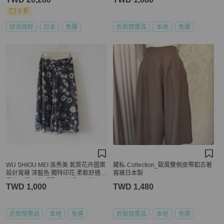
9 折
狀況良好
日本
免運
近新閒置品
本地
免運
WU SHIOU MEI 吳秀美 氣質花卉圖案
藏私·Collection_歐風雙側皮帶釦古著
設計寬褲 深藍色 獨特印花 柔軟舒適
寬褲日本製
柔軟內裡 碎花【壽司羊羊】二手褲
TWD 1,000
TWD 1,480
近新閒置品
本地
免運
近新閒置品
本地
免運