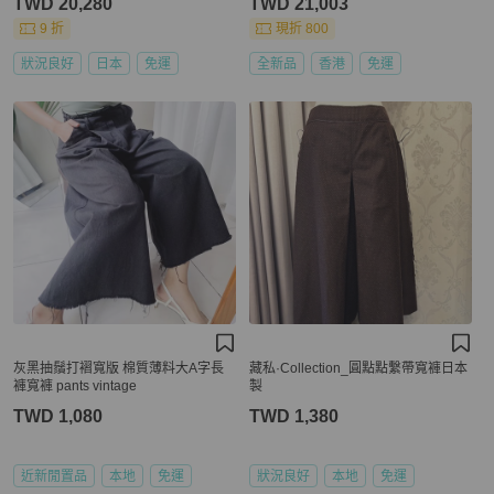
TWD 20,280
TWD 21,003
9 折
現折 800
狀況良好
日本
免運
全新品
香港
免運
灰黑抽鬚打褶寬版 棉質薄料大A字長
藏私·Collection_圓點點繫帶寬褲日本
褲寬褲 pants vintage
製
TWD 1,080
TWD 1,380
近新閒置品
本地
免運
狀況良好
本地
免運