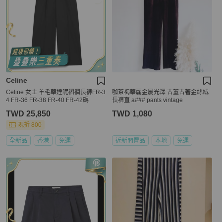
Celine
Celine 女士 羊毛華達呢褶襇長褲FR-3
咖茶褐華麗金屬光澤 古董古著金絲絨
4 FR-36 FR-38 FR-40 FR-42碼
長褲直 a### pants vintage
TWD 25,850
TWD 1,080
現折 800
全新品
香港
免運
近新閒置品
本地
免運