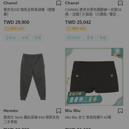
Chanel
Chanel
香奈兒20C咖色全新氣球褲（燈籠
CHANEL香奈兒黑色闊腳褲～女裝34
褲）
碼、法國🇫🇷製造（已通過✅鑒定）
購買以上商品👆🏻送贈CHANEL珍珠色
TWD 29,900
TWD 25,042
閃石領巾/絲帶扣一枚🎁
現折 800
現折 800
全新品
本地
免運
狀況良好
香港
免運
Hermès
Miu Miu
愛馬仕 Serie 羈扣長褲 #40 棉質灰色
Miu Miu 女士 修身短褲IT-42碼
二手男裝