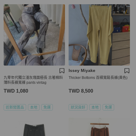
Issey Miyake
九零年代獨立淺灰塊面極長 古著棉料
Thicker Bottoms 百褶寬鬆長褲(黃色)
薄料長褲寬褲 pants vintag
TWD 1,080
TWD 8,500
近新閒置品
本地
免運
狀況良好
本地
免運