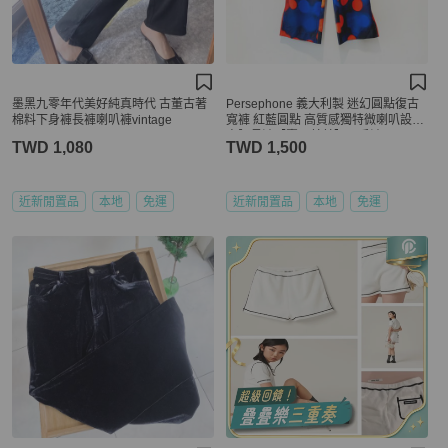
墨黑九零年代美好純真時代 古董古著
Persephone 義大利製 迷幻圓點復古
棉料下身褲長褲喇叭褲vintage
寬褲 紅藍圓點 高質感獨特微喇叭設計
高腰長褲【壽司羊羊】二手褲
TWD 1,080
TWD 1,500
近新閒置品
本地
免運
近新閒置品
本地
免運