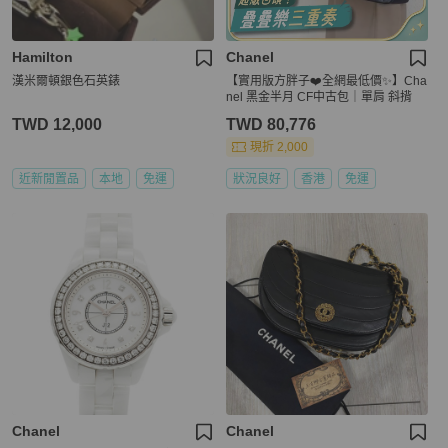
Hamilton
Chanel
漢米爾頓銀色石英錶
【實用版方胖子❤️全網最低價✨】Cha
nel 黑金半月 CF中古包｜單肩 斜揹
TWD 12,000
TWD 80,776
現折 2,000
近新閒置品
本地
免運
狀況良好
香港
免運
Chanel
Chanel