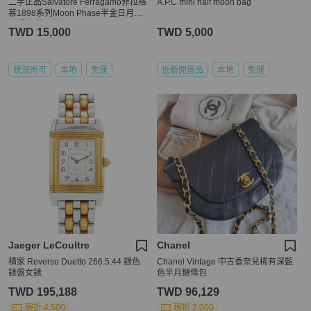
二手正品Salvatore Ferragamo菲拉格
A.P.C mini half moon bag
慕1898系列Moon Phase半金日月星
辰手錶 精品錶
TWD 15,000
TWD 5,000
狀況尚可
本地
免運
近新閒置品
本地
免運
Jaeger LeCoultre
Chanel
積家 Reverso Duetto 266.5.44 銀色
Chanel Vintage 中古香奈兒稀有深藍
錶盤女錶
色半月鏈條包
TWD 195,188
TWD 96,129
現折 4,500
現折 2,000