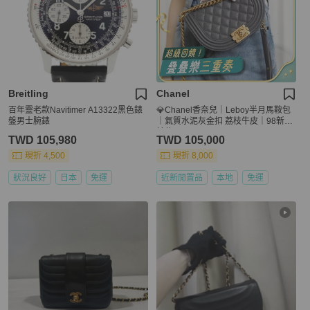
Breitling
Chanel
百年靈老款Navitimer A13322黑色錶
💎Chanel香奈兒｜Leboy半月馬鞍包
盤男士腕錶
｜氣質水泥灰金扣 荔枝牛皮｜98新芯
片款
TWD 105,980
TWD 105,000
現折 4,500
現折 8,000
狀況良好
日本
免運
近新閒置品
本地
免運