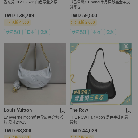
香奈兒 J12 H2572 白色錶盤女錶
（已售出）Chanel半月貝殼黑金羊皮
斜背包
TWD 138,709
TWD 59,500
現折 4,500
現折 2,000
狀況良好
日本
免運
狀況良好
本地
免運
Louis Vuitton
The Row
LV over the moon藍色全皮月亮包 芯
THE ROW Half Moon 黑色手提包肩
片 尺寸24×15
背包
TWD 68,800
TWD 44,026
現折 2,000
現折 800