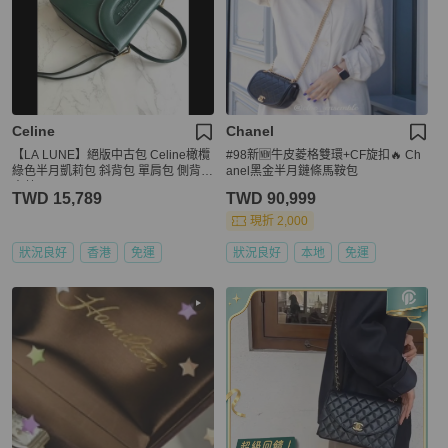
Celine
Chanel
【LA LUNE】絕版中古包 Celine橄欖
#98新🆕牛皮菱格雙環+CF旋扣🔥 Ch
綠色半月凱莉包 斜背包 單肩包 側背包
anel黑金半月鏈條馬鞍包
古董
TWD 15,789
TWD 90,999
現折 2,000
狀況良好
香港
免運
狀況良好
本地
免運