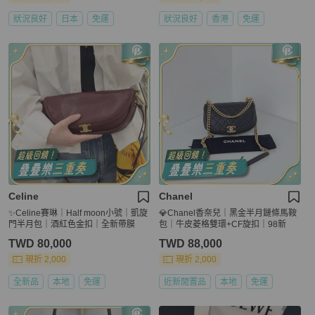
狀況良好
日本
免運
狀況良好
香港
免運
Celine
Chanel
✨Celine賽琳｜Half moon小號｜凱旋
💎Chanel香奈兒｜黑金半月鏈條馬鞍
門半月包｜酒紅色金扣｜全新帶膜
包｜牛皮菱格雙環+CF旋扣｜98新
TWD 80,000
TWD 88,000
現折 2,000
現折 2,000
全新品
本地
免運
近新閒置品
本地
免運