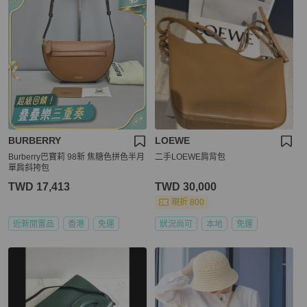
BURBERRY
LOEWE
Burberry巴寶莉 98新 焦糖色拼色半月
二手LOEWE肩背包
單肩斜挎包
TWD 17,413
TWD 30,000
現折 800
近新閒置品
香港
免運
狀況尚可
本地
免運