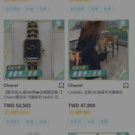
狀況良好
本地
免運
狀況良好
香港
免運
Chanel
Chanel
【極罕見XL碼‼️99新❤️全網最低價✨】
CHANEL 全新VIC絲絨半月鍊條包
Chanel香奈兒 方糖系列 H6951 石英
女表
TWD 52,503
TWD 47,900
現折 2,000
現折 800
狀況良好
香港
免運
全新品
本地
免運