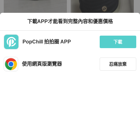
Chanel
Chanel
下載APP才能看到完整內容和優惠價格
莉亞精品♡ Chanel A01163 半月波紋
🩵CHANEL Vintage Half Moon Shoul
中古小號 二手美包
der Bag🩵 復古半月包 YouTube 🔍：
0608vintage 影片可觀看商品細節
TWD 49,999
TWD 52,800
PopChill 拍拍圈 APP
下載
現折 800
現折 2,000
狀況良好
本地
免運
狀況尚可
本地
免運
使用網頁版瀏覽器
忍痛放棄
篩選
重設
品牌
分類
BURBERRY
Chanel