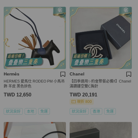
Hermès
Chanel
HERMES 愛馬仕 RODEO PM 小馬吊
【四季適用✨約會聚餐必備‼️】Chanel
飾 羊皮 黑色拚色
滿鑽鏤空雙C胸針
TWD 12,650
TWD 20,191
現折 800
狀況良好
本地
免運
狀況良好
香港
免運