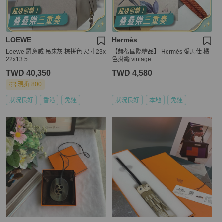
LOEWE
Hermès
Loewe 羅意威 吊床灰 棕拼色 尺寸23x
【赫蒂國際精品】 Hermès 愛馬仕 橘
22x13.5
色掛繩 vintage
TWD 40,350
TWD 4,580
現折 800
狀況良好
香港
免運
狀況良好
本地
免運