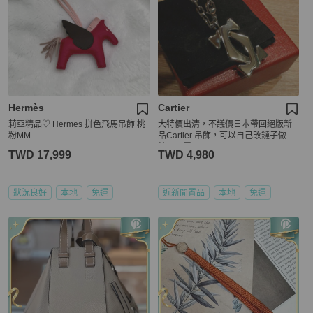
Hermès
Cartier
莉亞精品♡ Hermes 拼色飛馬吊飾 桃
大特價出清，不議價日本帶回絕版新
粉MM
品Cartier 吊飾，可以自己改鏈子做項
鍊，閒置品
TWD 17,999
TWD 4,980
狀況良好
本地
免運
近新閒置品
本地
免運