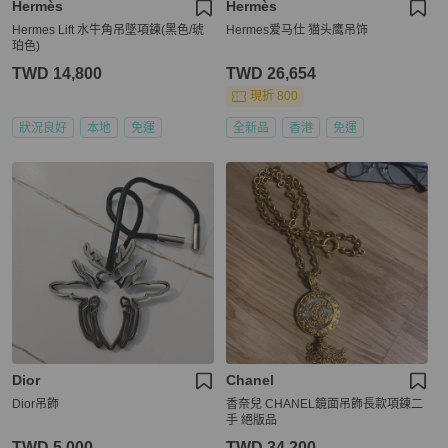
Hermès
Hermès
Hermes Lift 水牛角吊墜項鍊(黑色/琥
Hermes爱马仕 猫头鹰吊饰
珀色)
TWD 14,800
TWD 26,654
現折 800
狀況良好
本地
免運
全新品
香港
免運
Dior
Chanel
Dior吊飾
香奈兒 CHANEL鏡面吊飾長款項鍊二
手 絕版品
TWD 5,000
TWD 34,200