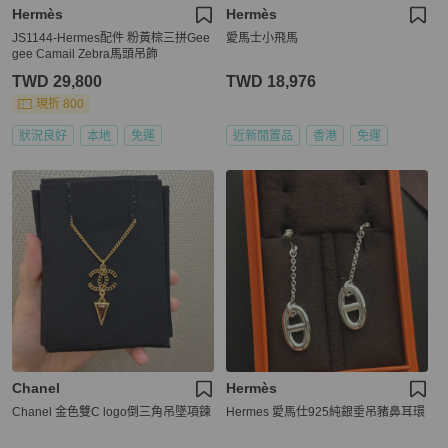
Hermès
Hermès
JS1144-Hermes配件 粉黃棕三拼Gee
愛馬士小飛馬
gee Camail Zebra馬頭吊飾
TWD 29,800
TWD 18,976
現折 800
狀況良好
本地
免運
近新閒置品
香港
免運
Chanel
Hermès
Chanel 金色雙C logo倒三角吊墜項鍊
Hermes 愛馬仕925純銀垂吊豬鼻耳環