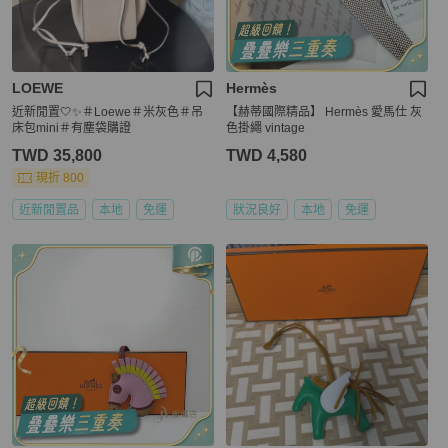
LOEWE
Hermès
近新閒置🤍✨＃Loewe＃米灰色＃吊
【赫蒂國際精品】 Hermès 愛馬仕 灰
床包mini＃有塵袋購證
色掛繩 vintage
TWD 35,800
TWD 4,580
現折 800
近新閒置品
本地
免運
狀況良好
本地
免運