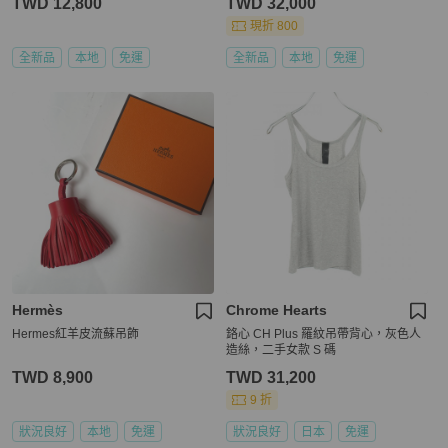
TWD 12,800
TWD 32,000
現折 800
全新品
本地
免運
全新品
本地
免運
Hermès
Chrome Hearts
Hermes紅羊皮流蘇吊飾
鉻心 CH Plus 羅紋吊帶背心，灰色人
造絲，二手女款 S 碼
TWD 8,900
TWD 31,200
9 折
狀況良好
本地
免運
狀況良好
日本
免運