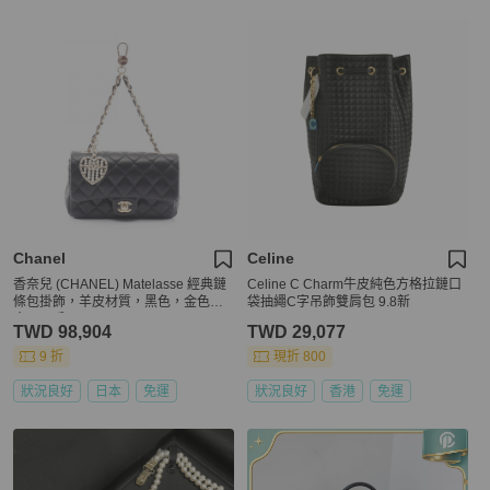
Chanel
Celine
香奈兒 (CHANEL) Matelasse 經典鏈
Celine C Charm牛皮純色方格拉鏈口
條包掛飾，羊皮材質，黑色，金色五
袋抽繩C字吊飾雙肩包 9.8新
金，二手
TWD 98,904
TWD 29,077
9 折
現折 800
狀況良好
日本
免運
狀況良好
香港
免運