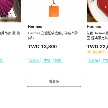
Hermès
Hermès
流蘇吊飾 藍 紫
Hermes 立體紙袋造型小羊皮吊飾
法國Herme
(橘)
圈 經典限定
形手提包吊飾
TWD 13,800
TWD 22,
現折 800
運
全新品
本地
免運
全新品
本
看更多