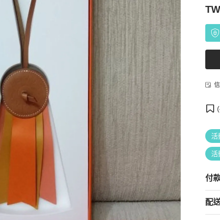
TW
信
(
活
活
付
配