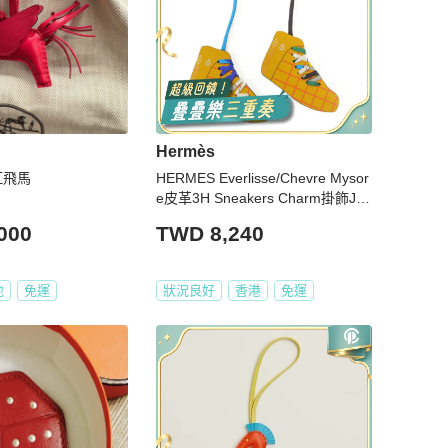
Hermès
紅飛馬
HERMES Everlisse/Chevre Mysor
e皮革3H Sneakers Charm掛飾Jau
ne De Naples/Vert cypress
000
TWD 8,240
地
免運
狀況良好
香港
免運