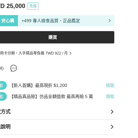
D 25,000
免運
安心購
+499 專人檢查品質、正品鑑定
購買
用卡分期・入手精品零負擔
TWD 922
/ 月
4
)
動
【新人首購】最高現折 $1,200
領取
動
【精品真品險】仿品全額退款 最高再賠 5 萬
領取
款方式
送說明