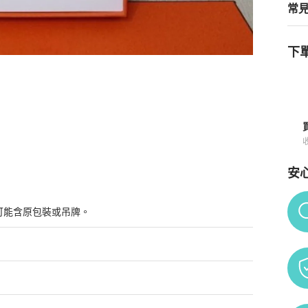
常
下單
法國製~ 全新現貨
商品詳情與購買須知
安
Po
可能含原包裝或吊牌。