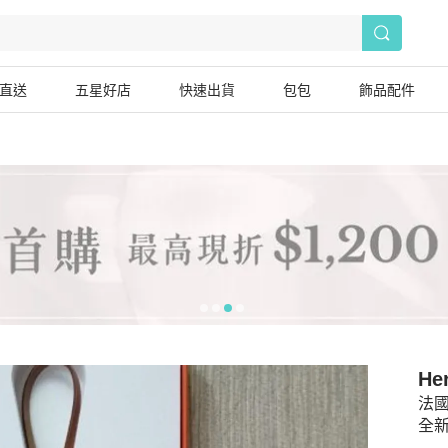
直送
五星好店
快速出貨
包包
飾品配件
He
法國
全