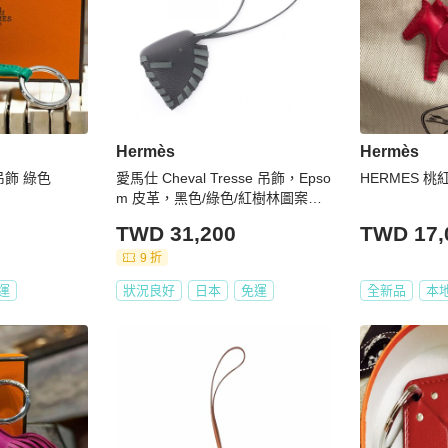
Hermès
Hermès
吊飾 綠色
愛馬仕 Cheval Tresse 吊飾，Epso
HERMES 桃
m 皮革，黑色/綠色/紅樹林圖案，
二手女款 K
TWD 31,200
TWD 17,
9 折
運
狀況良好
日本
免運
全新品
本