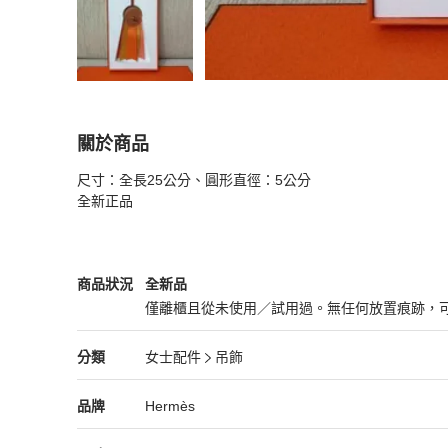
關於商品
關於
尺寸：全長25公分、圓形直徑：5公分

法國頂級HERMES~稀有款~三色全皮徽章吊飾 
全新正品
Hermès
女士配件
商品狀態與細節
商品狀況
全新品
僅離櫃且從未使用／試用過。無任何放置痕跡，
全新品
Hermès
女士配件
分類資訊
分類
女士配件
吊飾
女士配件
/
吊飾
推薦
Hermès
Hermès
精品
推薦清單
女士配件
品牌介紹
品牌
Hermès