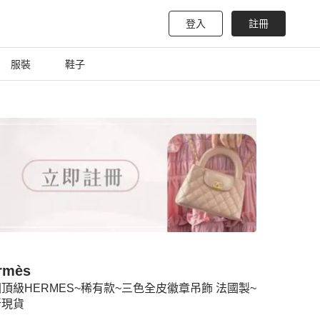
登入
註冊
服裝
鞋子
rmès
頂級HERMES~稀有款~三色全皮徽章吊飾 法國製~
新現貨