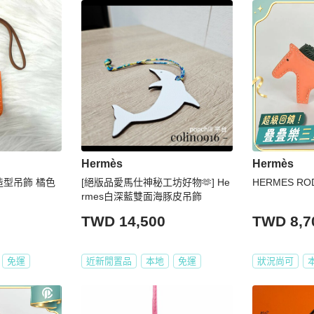
Hermès
Hermès
造型吊飾 橘色
[絕版品愛馬仕神秘工坊好物🫶] He
HERMES R
rmes白深藍雙面海豚皮吊飾
TWD 14,500
TWD 8,7
免運
近新閒置品
本地
免運
狀況尚可