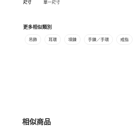
尺寸
單一尺寸
更多相似類別
更多
Hermès
女士配件
相似商品推薦
吊飾
耳環
項鍊
手鍊／手環
戒指
相似商品
更多相似
Hermès
女士配件
推薦精品