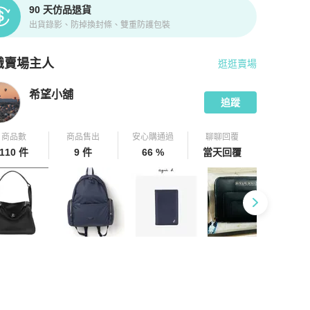
90 天仿品退貨
出貨錄影、防掉換封條、雙重防護包裝
識賣場主人
逛逛賣場
pChill 拍拍圈嚴選賣家
希望小舖
介紹
希望小舖
追蹤
商品數
商品售出
安心購通過
聊聊回覆
110 件
9 件
66 %
當天回覆