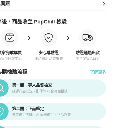
見問題
後，商品收至 PopChill 檢驗
買家完成購買
安心購驗證
驗證通過出貨
收貨至驗證中心
正品鑑定 品質檢查
平台發貨給買家
心購檢驗流程
了解更多
pChill拍拍圈正品驗證、安心購檢驗流程介紹
第一關：專人品質檢查
確認商品狀況、配件等 符合頁面描述
第二關：正品鑑定
專業鑑定團隊、AI 儀器鑑定、正品證書