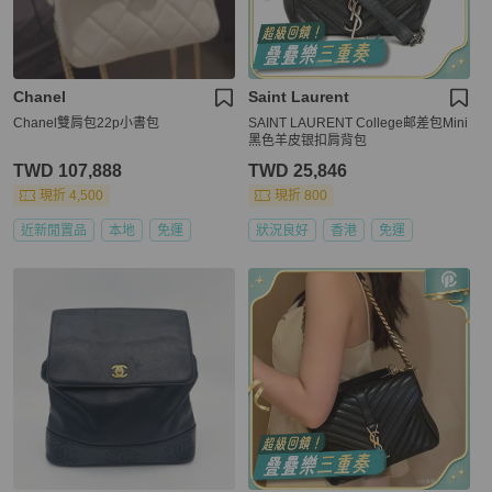
Chanel
Saint Laurent
Chanel雙肩包22p小書包
SAINT LAURENT College邮差包Mini
黑色羊皮银扣肩背包
TWD 107,888
TWD 25,846
現折 4,500
現折 800
近新閒置品
本地
免運
狀況良好
香港
免運