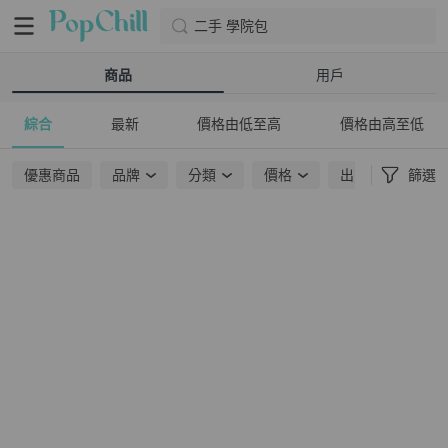
二手 學院包
商品
用戶
綜合
最新
價格由低至高
價格由高至低
優惠商品
品牌
分類
價格
出貨地點
篩選