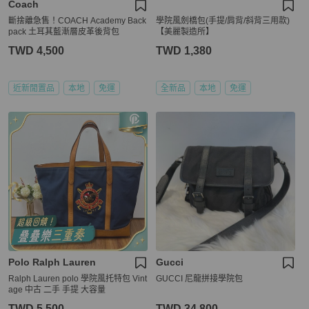
Coach
斷捨離急售！COACH Academy Back
學院風劍橋包(手提/肩背/斜背三用款)
pack 土耳其藍漸層皮革後背包
【美麗製造所】
TWD 4,500
TWD 1,380
近新閒置品
本地
免運
全新品
本地
免運
Polo Ralph Lauren
Gucci
Ralph Lauren polo 學院風托特包 Vint
GUCCI 尼龍拼接學院包
age 中古 二手 手提 大容量
TWD 5,500
TWD 34,800