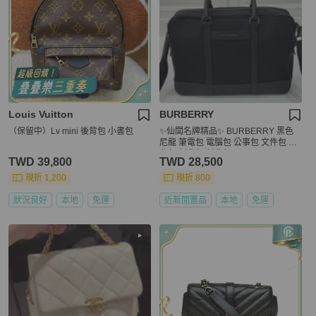
Louis Vuitton
BURBERRY
（保留中）Lv mini 後背包 小書包
✨仙闆名牌精品✨ BURBERRY 黑色
尼龍 筆電包 電腦包 公事包 文件包 肩
背包 側背包 斜背包
TWD 39,800
TWD 28,500
現折 1,200
現折 800
狀況良好
本地
免運
近新閒置品
本地
免運