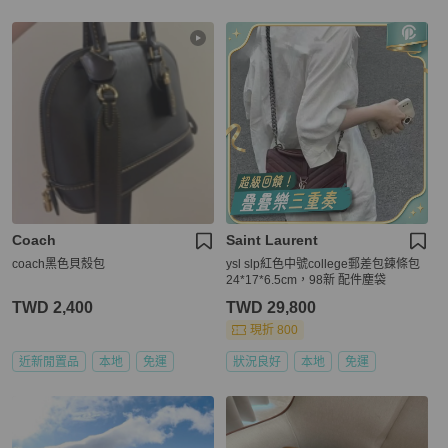
Coach
Saint Laurent
coach黑色貝殼包
ysl slp紅色中號college郵差包鍊條包
24*17*6.5cm，98新 配件塵袋
TWD 2,400
TWD 29,800
現折 800
近新閒置品
本地
免運
狀況良好
本地
免運