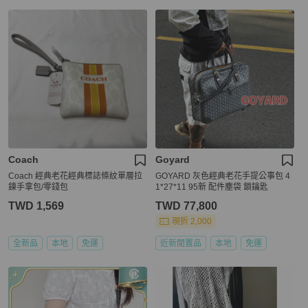
Coach
Goyard
Coach 經典老花經典標誌條紋單層拉
GOYARD 灰色經典老花手提公事包 4
鍊手拿包/零錢包
1*27*11 95新 配件塵袋 鎖鑰匙
TWD 1,569
TWD 77,800
現折 2,000
全新品
本地
免運
近新閒置品
本地
免運