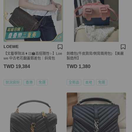
LOEWE
【文藝學院派👩🏻‍🏫百搭隨性✨】Loe
劍橋包(牛皮肩背/側背兩用包) 【美麗
we 中古老花翻蓋郵差包｜斜背包
製造所】
TWD 19,384
TWD 1,380
狀況良好
香港
免運
全新品
本地
免運