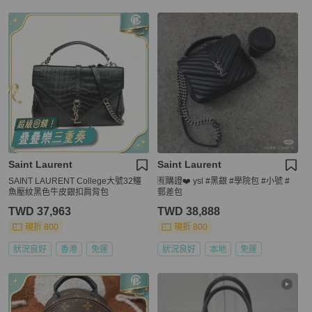
Saint Laurent
Saint Laurent
SAINT LAURENT College大號32鱷
🈶️購證❤️ ysl #黑銀 #學院包 #小號 #
魚壓紋黑色牛皮銀扣肩背包
郵差包
TWD 37,963
TWD 38,888
現折 800
現折 800
狀況良好
香港
免運
狀況良好
本地
免運