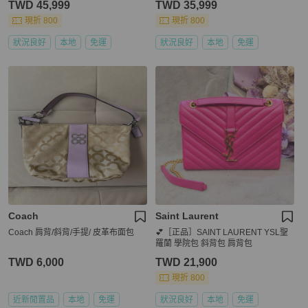
TWD 45,999
TWD 35,999
現折 800
現折 800
狀況良好
本地
免運
狀況良好
本地
免運
Coach
Saint Laurent
Coach 肩背/斜背/手提/ 皮革布面包
💕［正品］SAINT LAURENT YSL聖
羅蘭 學院包 斜背包 肩背包
TWD 6,000
TWD 21,900
現折 800
近新閒置品
本地
免運
狀況良好
本地
免運