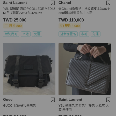
Saint Laurent
Chanel
YSL 聖羅蘭 酒紅色COLLEGE MEDIU
💎Chanel香奈兒｜格紋嬉皮士3way H
M 手提斜背2WAY包 428056
obo學院風郵差包｜99新
TWD 25,000
TWD 110,000
現折 800
現折 8,000
狀況尚可
本地
免運
近新閒置品
本地
免運
Gucci
Saint Laurent
GUCCI 尼龍拼接學院包
YSL 學院包/肩背包/手提包 大象灰 大
款 未使用