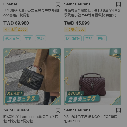
Chanel
Saint Laurent
「JL精品代購」香奈兒黑金牛皮外縫l
🈶購證 #全網最低 #櫃上8.8萬 Ysl黑金
ogo書包扣雙肩包
學院包小號 #99新閒置帶膜 黃金尺寸
做舊牛皮
TWD 89,980
TWD 45,999
現折 2,000
現折 800
狀況良好
本地
免運
狀況良好
本地
免運
Saint Laurent
Saint Laurent
🈶購證 #Ysl #college #學院包 #斜挎
YSL酒紅色牛皮銀扣COLLEGE學院
包 #斜背包 #肩背包
包/487213