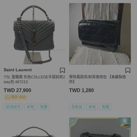
Saint Laurent
YSL 聖羅蘭 灰色COLLEGE手提斜背2
學院風肩背/斜背兩用包 【美麗製造
way包 487213
所】
TWD 27,900
TWD 1,280
現折 800
狀況尚可
本地
免運
全新品
本地
免運