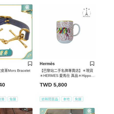
Hermès
革Mors Bracelet
【巴黎站二手名牌專賣店】＊現貨
＊HERMES 愛馬仕 真品＊Hippom
obile 2號馬克杯 橘色點線幾何馬
40
TWD 5,800
陶瓷咖啡杯
香港
免運
近新閒置品
本地
免運