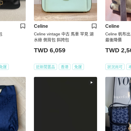
Celine
Celine
包
Celine vintage 中古 馬車 罕見 湖
Celine 帆
水綠 側背包 斜挎包
最後降價
TWD 6,059
TWD 2,5
免運
近新閒置品
香港
免運
狀況尚可