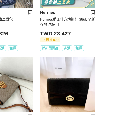
Hermès
馬車單肩包
Hermes愛馬仕方塊拖鞋 38碼 全新
存放 未使用
326
TWD 23,427
現折 800
香港
免運
近新閒置品
香港
免運