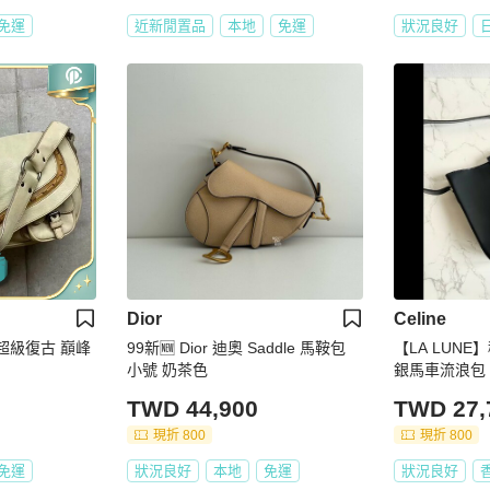
免運
近新閒置品
本地
免運
狀況良好
Dior
Celine
 超級復古 巔峰
99新🆕 Dior 迪奧 Saddle 馬鞍包
【LA LUNE】
小號 奶茶色
銀馬車流浪包 
包 二手
TWD 44,900
TWD 27,
現折 800
現折 800
免運
狀況良好
本地
免運
狀況良好