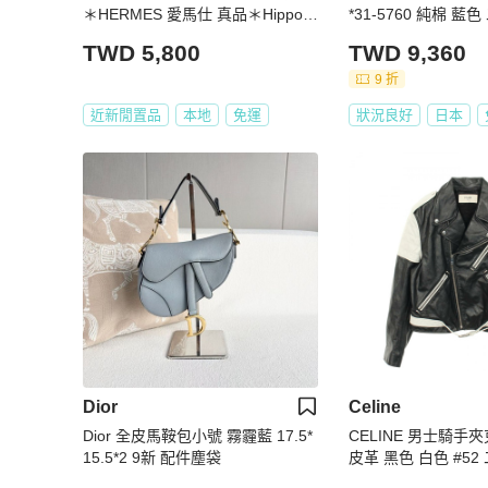
＊HERMES 愛馬仕 真品＊Hippom
*31-5760 純棉 藍
obile 1號藍點馬克杯 點點幾何馬
TWD 5,800
TWD 9,360
陶瓷咖啡杯
9 折
近新閒置品
本地
免運
狀況良好
日本
Dior
Celine
Dior 全皮馬鞍包小號 霧霾藍 17.5*
CELINE 男士騎手夾克
15.5*2 9新 配件塵袋
皮革 黑色 白色 #52