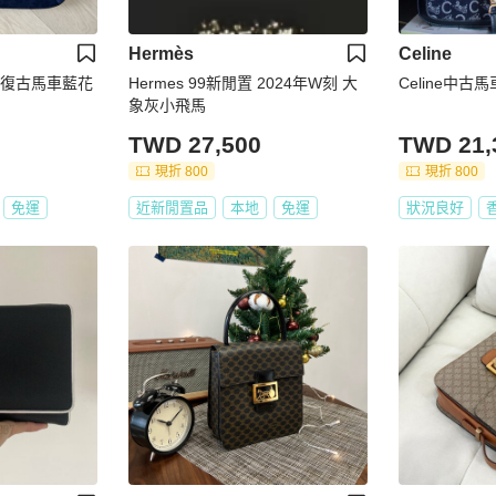
Hermès
Celine
ne 復古馬車藍花
Hermes 99新閒置 2024年W刻 大
Celine中古
象灰小飛馬
TWD 27,500
TWD 21,
現折 800
現折 800
免運
近新閒置品
本地
免運
狀況良好