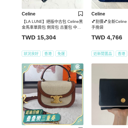
Celine
Celine
【LA LUNE】絕版中古包 Celine黑
💕割價💕全新Celi
金馬車單肩包 側背包 古董包 中古
手挽袋
包 復古包
TWD 15,304
TWD 4,766
狀況良好
香港
免運
近新閒置品
香港