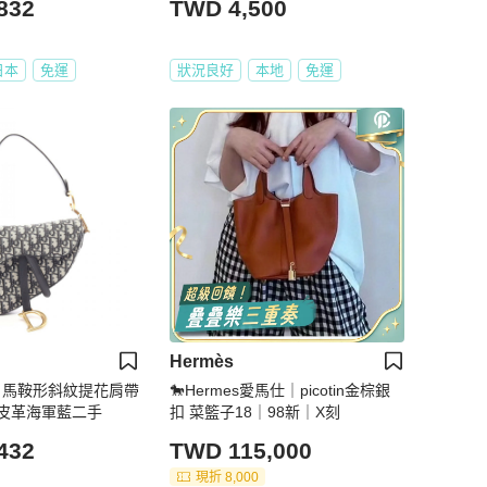
832
TWD 4,500
日本
免運
狀況良好
本地
免運
Hermès
 Dior 馬鞍形斜紋提花肩帶
🐎Hermes愛馬仕｜picotin金棕銀
皮革海軍藍二手
扣 菜籃子18｜98新｜X刻
432
TWD 115,000
現折 8,000