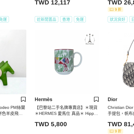
TWD 12,117
TWD 26,
9 折
免運
近新閒置品
香港
免運
狀況良好
Hermès
Dior
Rodeo PM絲蘭
【巴黎站二手名牌專賣店】＊現貨
Christian
拼色羊皮飛馬H
＊HERMES 愛馬仕 真品＊ Hippo
手提包，帆布
mobile 3號馬克杯 綠色條紋幾何馬
TWD 5,800
TWD 81,
陶瓷咖啡杯
9 折