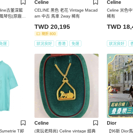
Celine
Celine
Celine古董深藍
CELINE 黑色 老花 Vintage Macad
Celine 米
風琴包(原廠塵
am 中古 馬車 2way 稀有
稀有
TWD 20,195
TWD 18,
現折 800
免運
狀況良好
香港
免運
狀況良好
Celine
Dior
Symetrie T卹
(來玩老時尚) Celine vintage 經典
【96新 Dio