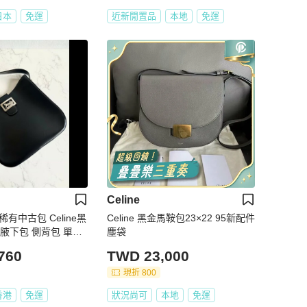
日本
免運
近新閒置品
本地
免運
Celine
稀有中古包 Celine黑
Celine 黑金馬鞍包23×22 95新配件
腋下包 側背包 單肩
塵袋
760
TWD 23,000
現折 800
香港
免運
狀況尚可
本地
免運