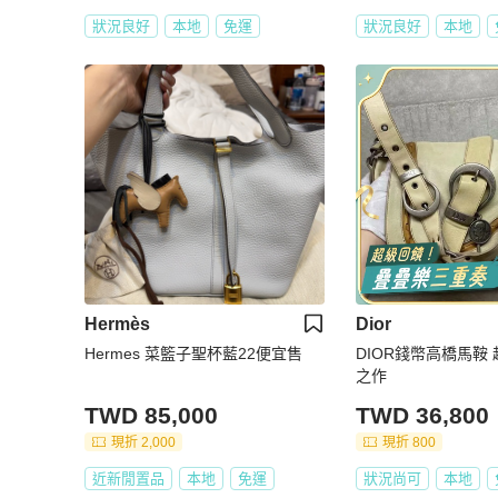
狀況良好
本地
免運
狀況良好
本地
Hermès
Dior
Hermes 菜籃子聖杯藍22便宜售
DIOR錢幣高橋馬鞍
之作
TWD 85,000
TWD 36,800
現折 2,000
現折 800
近新閒置品
本地
免運
狀況尚可
本地