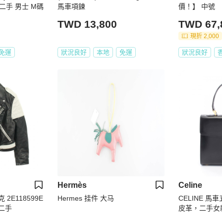
色 二手 男士 M碼
馬車項鍊
價！】 中號
TWD 13,800
TWD 67,
現折 2,000
免運
狀況良好
本地
免運
狀況良好
Hermès
Celine
 2E118599E
Hermes 挂件 大马
CELINE 
 二手
皮革，二手女