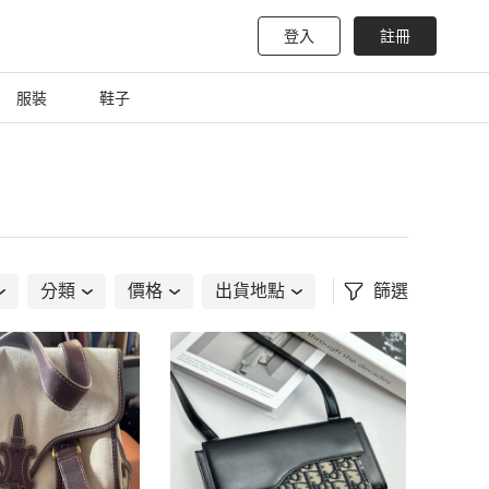
登入
註冊
服裝
鞋子
分類
價格
出貨地點
篩選