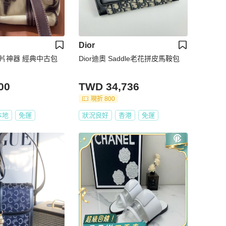
Dior
布出片神器 經典中古包
Dior迪奧 Saddle老花拼皮馬鞍包
00
TWD 34,736
現折 800
本地
免運
狀況良好
香港
免運