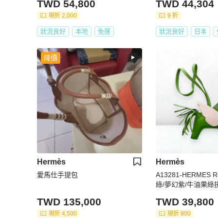
TWD 54,800
TWD 44,304
現折 2,000
9 折
狀況良好
本地
免運
狀況良好
日本
降價
Hermès
Hermès
愛馬仕手提包
A13281-HERMES 
綠/夢幻紫/牛油果綠
083010
TWD 135,000
TWD 39,800
現折 4,500
現折 800