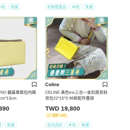
本地
免運
近新閒置品
本地
免運
Celine
 TRIO 翻蓋單肩包均碼
CELINE 黃色trio三合一金扣肩背斜
5cm*13cm
背包22*15*3 98新配件塵袋
390
TWD 19,800
現折 499
港
免運
狀況良好
本地
免運