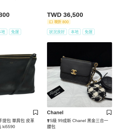
800
TWD 36,500
現折 800
本地
免運
狀況良好
本地
免運
Chanel
io 手提包 單肩包 皮革
❣️S級 99成新 Chanel 黑金三合一
ki5590
腰包