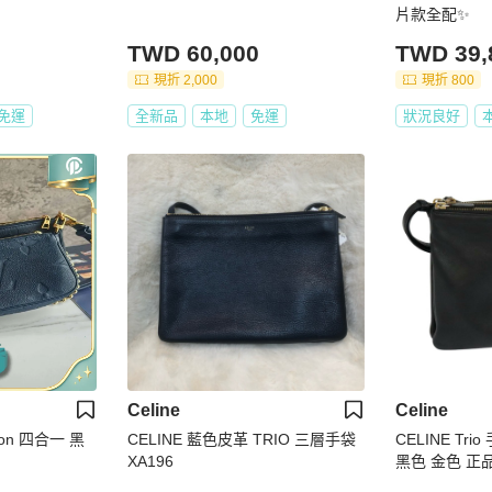
片款全配✨
TWD 60,000
TWD 39,
現折 2,000
現折 800
免運
全新品
本地
免運
狀況良好
Celine
Celine
tton 四合一 黑
CELINE 藍色皮革 TRIO 三層手袋
CELINE Tr
XA196
黑色 金色 正品 