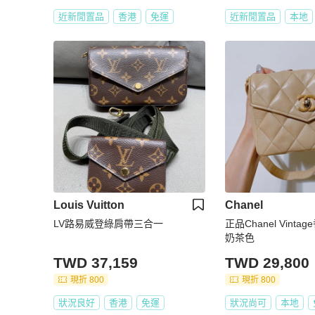
近新閒置品
香港
免運
近新閒置品
本地
Louis Vuitton
Chanel
LV路易威登綠肩帶三合一
正品Chanel Vint
奶茶色
TWD 37,159
TWD 29,800
現折 800
現折 800
狀況良好
香港
免運
狀況尚可
本地