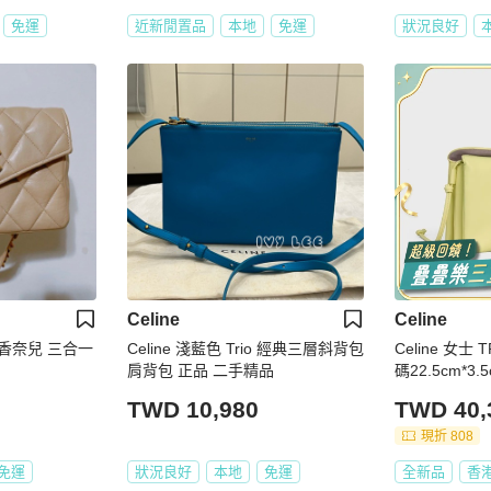
免運
近新閒置品
本地
免運
狀況良好
Celine
Celine
age香奈兒 三合一
Celine 淺藍色 Trio 經典三層斜背包
Celine 女士
肩背包 正品 二手精品
碼22.5cm*3.
TWD 10,980
TWD 40,
現折 808
免運
狀況良好
本地
免運
全新品
香