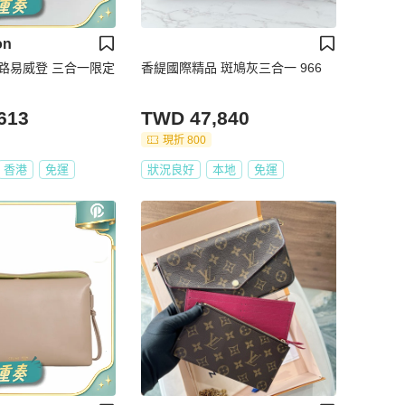
on
tton/路易威登 三合一限定
香緹國際精品 斑鳩灰三合一 966
613
TWD 47,840
現折 800
香港
免運
狀況良好
本地
免運