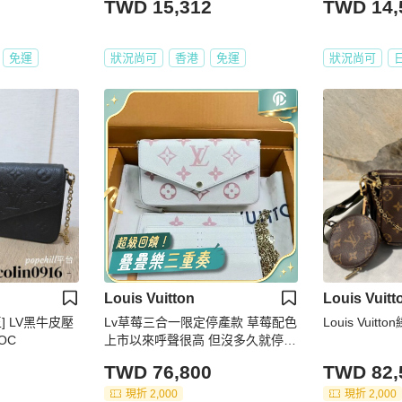
TWD 15,312
TWD 14,
免運
狀況尚可
香港
免運
狀況尚可
Louis Vuitton
Louis Vuitt
] LV黑牛皮壓
Lv草莓三合一限定停產款 草莓配色
Louis Vui
OC
上市以來呼聲很高 但沒多久就停產
超級稀有 全新閒置可送禮
TWD 76,800
TWD 82,
現折 2,000
現折 2,000