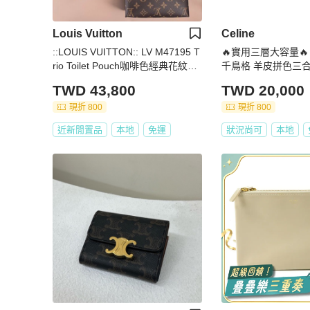
Louis Vuitton
Celine
::LOUIS VUITTON:: LV M47195 T
🔥實用三層大容量🔥 CE
rio Toilet Pouch咖啡色經典花紋三
千鳥格 羊皮拼色三合
合一洗漱包
TWD 43,800
TWD 20,000
現折 800
現折 800
近新閒置品
本地
免運
狀況尚可
本地