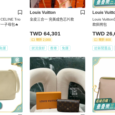
Louis Vuitton
Louis Vuitt
LINE Trio
全皮三合一 完美成色芯片款
Louis Vui
一子母包🔥
款斜挎包
TWD 64,301
TWD 26,
現折 2,000
現折 800
免運
狀況良好
香港
免運
近新閒置品