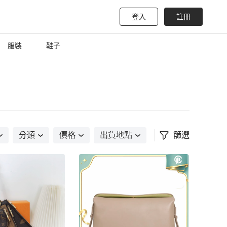
登入
註冊
服裝
鞋子
分類
價格
出貨地點
篩選