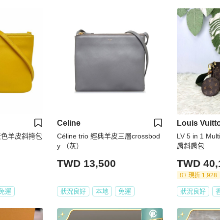
Celine
Louis Vuitt
小號黃色羊皮斜挎包
Céline trio 經典羊皮三層crossbod
LV 5 in 1 Mu
y （灰）
肩斜肩包
TWD 13,500
TWD 40,
現折 1,928
免運
狀況良好
本地
免運
狀況良好