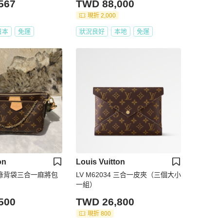
567
TWD 88,000
現折 2,000
日本
免運
狀況良好
本地
免運
on
Louis Vuitton
tton綠背袋三合一麻將包
LV M62034 三合一皮夾（三個大小
一組）
500
TWD 26,800
現折 800