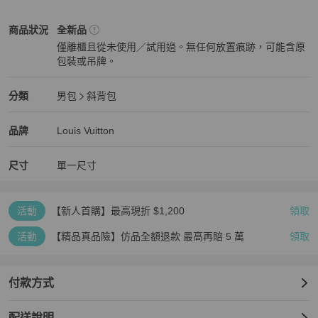
Louis Vuitton
男包
商品狀態與細節
商品狀況
全新品
僅離櫃且從未使用／試用過。無任何放置痕跡，可能含原
包裝或吊牌。
全新品
Louis Vuitton
男包
分類資訊
分類
男包
斜背包
男包
/
斜背包
推薦
Louis Vuitton
Louis Vuitton
精品
推薦清單
男包
品牌介紹
品牌
Louis Vuitton
尺寸
單一尺寸
活動
【新人首購】最高現折 $1,200
領取
活動
【精品真品險】仿品全額退款 最高再賠 5 萬
領取
付款方式
配送說明