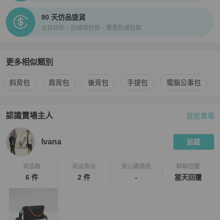
90 天仿品退貨
出貨錄影、防掉換封條、雙重防護包裝
更多相似類別
更多
Louis Vuitton
男包
相似商品推薦
斜背包
肩背包
後背包
手提包
電腦公事包
認識賣場主人
逛逛賣場
PopChill 拍拍圈嚴選賣家
Ivana
介紹
Ivana
追蹤
商品數
商品售出
安心購通過
聊聊回覆
6 件
2 件
-
當天回覆