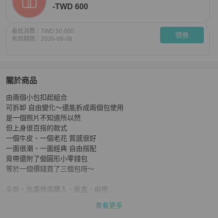
-TWD 600
最低消費：
TWD 50,000
領券
有效期限：
2026-09-08
關於商品
關於
由兩個小包扣起組合

LV trio 三合一側背包 全新
商品詳情與購買須知
可拆卸 自由變化～還能拆成兩個包使用

是一個照片不知道所以然

但上身很百搭的款式

一個牛皮、一個老花 質感很好

一面很潮、一面經典 自由搭配

背帶還附了個圓形小零錢包

等於一個價錢買了三個包呀～

全新、信義微風購入、紙盒、緞帶

送禮自用

查看更多
#LV #包 #三合一 #男女皆宜