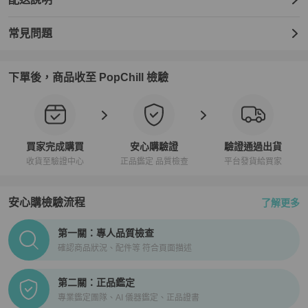
常見問題
下單後，商品收至 PopChill 檢驗
買家完成購買
安心購驗證
驗證通過出貨
收貨至驗證中心
正品鑑定 品質檢查
平台發貨給買家
安心購檢驗流程
了解更多
PopChill拍拍圈正品驗證、安心購檢驗流程介紹
第一關：專人品質檢查
確認商品狀況、配件等 符合頁面描述
第二關：正品鑑定
專業鑑定團隊、AI 儀器鑑定、正品證書