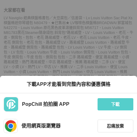
大家都在看
LV Naviglio 經典棋盤格書包／大豆腐包／信差袋
、
Lv Louis Vuitton Sac Plat Xs
棋盤格迷你琴譜包 N60479
、
★已售出★ LV咖啡色棋盤格BROADWAI 郭富城包
N42270
、
Louis Vuitton 原花黑色皮革滾邊斜背包 M56717
、
Louis Vuitton
M81783黑花Steamer隨身錢包 斜背包*
路易威登
、
LV
、
Louis Vuitton
、
老花
、
牛
皮
、
側背包
、
包包
、
老花 路易威登
、
老花 LV
、
老花 Louis Vuitton
、
老花 牛皮
、
老花 側背包
、
老花 包包
、
路易威登 LV
、
路易威登 Louis Vuitton
、
路易威登 牛
皮
、
路易威登 側背包
、
路易威登 包包
、
LV Louis Vuitton
、
LV 牛皮
、
LV 側背
包
、
LV 包包
、
Louis Vuitton 牛皮
、
Louis Vuitton 側背包
、
Louis Vuitton 包包
、
牛皮 側背包
、
牛皮 包包
、
側背包 包包
、
二手 路易威登
、
便宜 路易威登
、
小資
路易威登
、
熱門 路易威登
、
中古 路易威登
、
推薦 路易威登
、
二手 LV
、
便宜
LV
、
小資 LV
、
熱門 LV
、
中古 LV
、
推薦 LV
、
二手 Louis Vuitton
、
便宜 Louis
Vuitton
、
小資 Louis Vuitton
、
熱門 Louis Vuitton
、
中古 Louis Vuitton
、
推薦
Louis Vuitton
、
二手 側背包
、
便宜 側背包
、
小資 側背包
、
熱門 側背包
、
中古 側
背包
、
推薦 側背包
、
二手 包包
、
便宜 包包
、
小資 包包
、
熱門 包包
、
中古 包
下載APP才能看到完整內容和優惠價格
包
、
推薦 包包
PopChill 拍拍圈 APP
下載
上架
使用網頁版瀏覽器
忍痛放棄