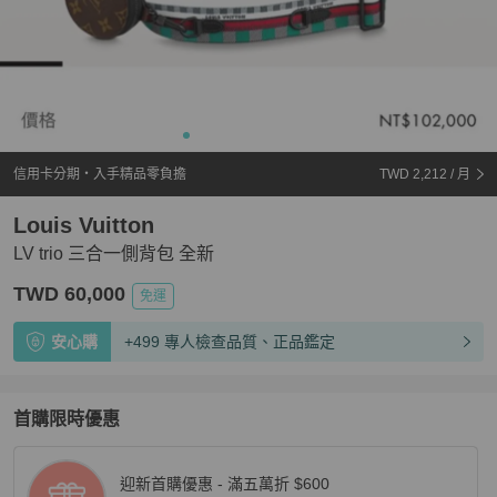
信用卡分期・入手精品零負擔
TWD 2,212
/ 月
Louis Vuitton
LV trio 三合一側背包 全新
TWD 60,000
免運
安心購
+499 專人檢查品質、正品鑑定
首購限時優惠
迎新首購優惠 - 滿五萬折 $600