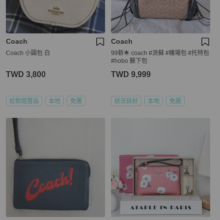
Coach
Coach
Coach 小圓包 白
99新🌟 coach #流蘇 #機場包 #托特包
#hobo 腋下包
TWD 3,800
TWD 9,999
近新閒置品
本地
免運
狀況良好
本地
免運