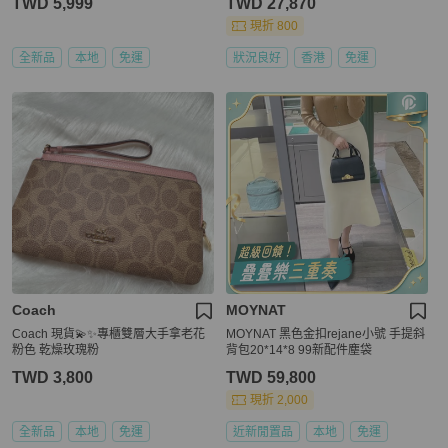
TWD 5,999
TWD 27,870
現折 800
全新品
本地
免運
狀況良好
香港
免運
Coach
MOYNAT
Coach 現貨💫✨專櫃雙層大手拿老花
MOYNAT 黑色金扣rejane小號 手提斜
粉色 乾燥玫瑰粉
背包20*14*8 99新配件塵袋
TWD 3,800
TWD 59,800
現折 2,000
全新品
本地
免運
近新閒置品
本地
免運