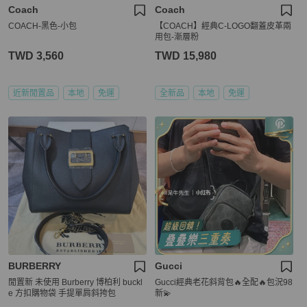
Coach
Coach
COACH-黑色-小包
【COACH】經典C-LOGO翻蓋皮革兩
用包-漸層粉
TWD 3,560
TWD 15,980
近新閒置品
本地
免運
全新品
本地
免運
BURBERRY
Gucci
閒置新 未使用 Burberry 博柏利 buckl
Gucci經典老花斜背包🔥全配🔥包況98
e 方扣購物袋 手提單肩斜挎包
新💫