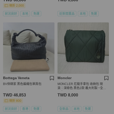
現折 2,000
狀況良好
本地
免運
近新閒置品
本地
免運
Bottega Veneta
Moncler
BV保碟家 黑色編織包單肩包
MONCLER 尼龍手拿包 收納包 現
貨：深綠色 黑色2款 義大利製 ~全新
現貨~
TWD 46,853
TWD 8,000
現折 800
狀況良好
香港
免運
全新品
本地
免運