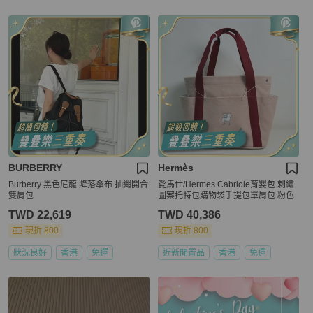
BURBERRY
Hermès
Burberry 黑色尼龍 降落傘布 抽繩開合
愛馬仕/Hermes Cabriole育嬰包 刺繡
雙肩包
圖案托特包購物袋手提包單肩包 粉色
TWD 22,619
TWD 40,386
現折 800
現折 800
狀況良好
香港
免運
近新閒置品
香港
免運