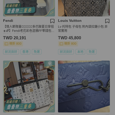
Fendi
Louis Vuitton
【情人節限量👩🏻‍❤️‍💋‍👨🏻多巴胺夏日穿搭
Lv 托特包 子母包 附內袋拉鏈小包 非
☀️🌈】Fendi老花彩色塗鴉FF零錢包
常實用
鏈條包|麻將包|腋下包
TWD 20,191
TWD 45,800
現折 800
現折 800
狀況良好
香港
免運
狀況良好
本地
免運