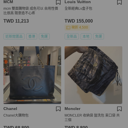
MCM
Louis Vuitton
mcm 雙面購物袋 成色可以 自用性價
全新經典Lv盒子包
比很高 隨意造不心疼
TWD 11,213
TWD 155,000
現折 4,500
近新閒置品
香港
免運
全新品
本地
免運
Chanel
Moncler
Chanel大購物包
MONCLER 收納袋 盥洗包 束口袋 共
三個
TWD 68,800
TWD 8,800