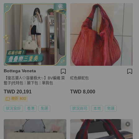
Bottega Veneta
【復古潮人🤍容量極大✨】BV編織 菜
紅色蟒蛇包
籃子|托特包｜腋下包｜單肩包
TWD 20,191
TWD 8,000
現折 800
狀況良好
香港
免運
狀況尚可
本地
免運