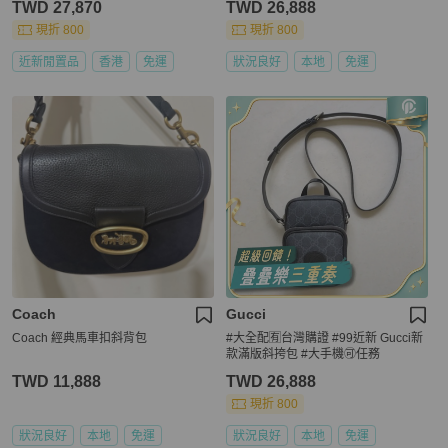
TWD 27,870
TWD 26,888
現折 800
現折 800
近新閒置品
香港
免運
狀況良好
本地
免運
Coach
Gucci
Coach 經典馬車扣斜背包
#大全配🈶台灣購證 #99近新 Gucci新
款滿版斜挎包 #大手機🉑任務
TWD 11,888
TWD 26,888
現折 800
狀況良好
本地
免運
狀況良好
本地
免運