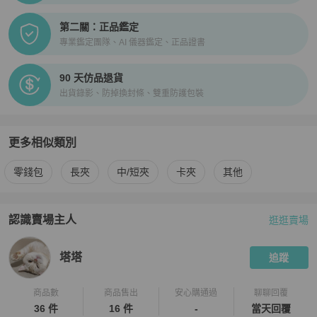
第二關：正品鑑定
專業鑑定團隊、AI 儀器鑑定、正品證書
90 天仿品退貨
出貨錄影、防掉換封條、雙重防護包裝
更多相似類別
更多
女士錢包 / 小皮件
相似商品推薦
零錢包
長夾
中/短夾
卡夾
其他
認識賣場主人
逛逛賣場
PopChill 拍拍圈嚴選賣家
塔塔
介紹
塔塔
追蹤
商品數
商品售出
安心購通過
聊聊回覆
36 件
16 件
-
當天回覆