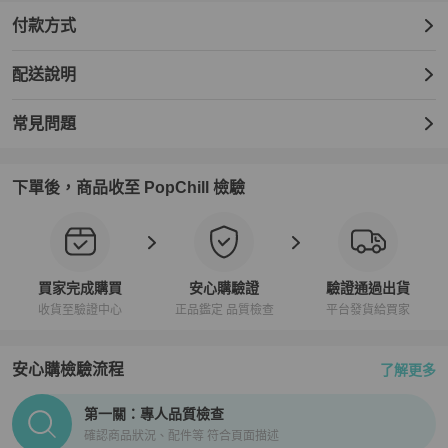
付款方式
配送說明
常見問題
下單後，商品收至 PopChill 檢驗
買家完成購買
安心購驗證
驗證通過出貨
收貨至驗證中心
正品鑑定 品質檢查
平台發貨給買家
安心購檢驗流程
了解更多
PopChill拍拍圈正品驗證、安心購檢驗流程介紹
第一關：專人品質檢查
確認商品狀況、配件等 符合頁面描述