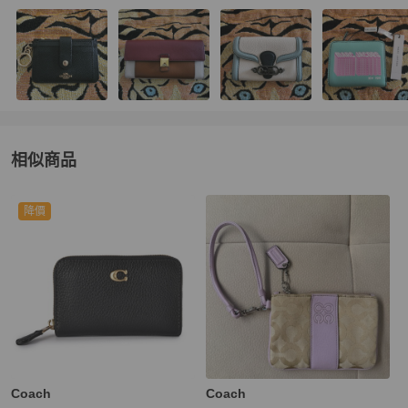
相似商品
更多相似
女士錢包 / 小皮件
推薦精品
降價
Coach
Coach