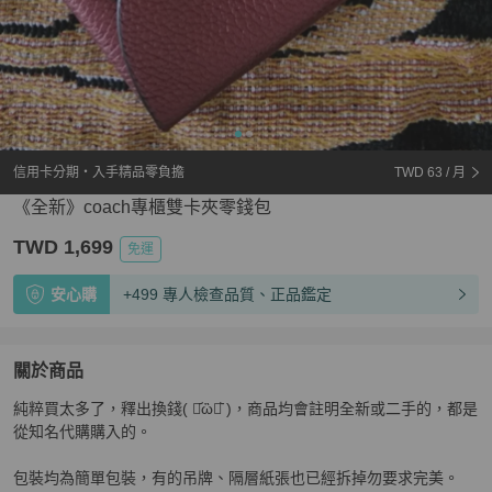
信用卡分期・入手精品零負擔
TWD 63
/ 月
《全新》coach專櫃雙卡夾零錢包
TWD 1,699
免運
安心購
+499 專人檢查品質、正品鑑定
關於商品
關於
純粹買太多了，釋出換錢( ･᷄ὢ･᷅ )，商品均會註明全新或二手的，都是
《全新》coach專櫃雙卡夾零錢包
商品詳情與購買須知
從知名代購購入的。

包裝均為簡單包裝，有的吊牌、隔層紙張也已經拆掉勿要求完美。
