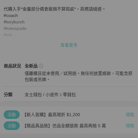
代購入手*金屬部分偶會磨損不算瑕疵*，高標請繞道。

#coach

#toryburch

#katespade

#mk

#mj
查看更多
女士錢包 / 小皮件
商品狀態與細節
商品狀況
全新品
僅離櫃且從未使用／試用過。無任何放置痕跡，可能含原
包裝或吊牌。
全新品
女士錢包 / 小皮件
分類資訊
分類
女士錢包 / 小皮件
零錢包
女士錢包 / 小皮件
/
零錢包
推薦
活動
【新人首購】最高現折 $1,200
領取
活動
【精品真品險】仿品全額退款 最高再賠 5 萬
領取