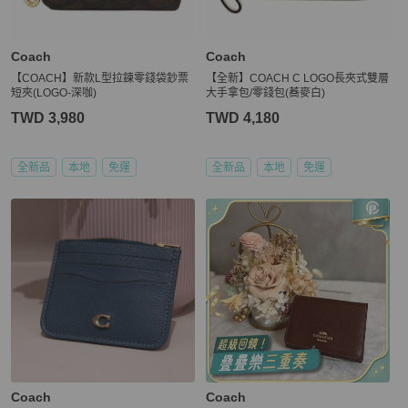
Coach
Coach
【COACH】新款L型拉鍊零錢袋鈔票
【全新】COACH C LOGO長夾式雙層
短夾(LOGO-深咖)
大手拿包/零錢包(蕎麥白)
TWD 3,980
TWD 4,180
全新品
本地
免運
全新品
本地
免運
Coach
Coach