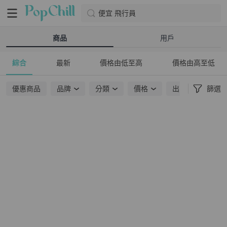
便宜 飛行員
商品
用戶
綜合
最新
價格由低至高
價格由高至低
優惠商品
品牌
分類
價格
出貨地點
篩選