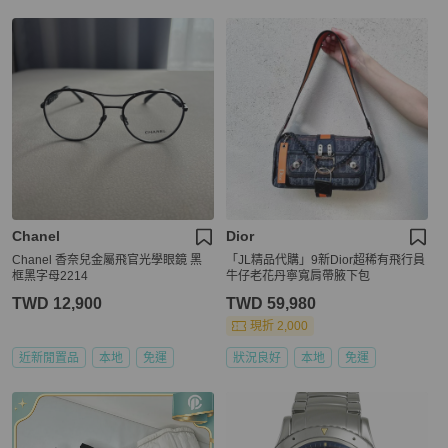
Chanel
Dior
Chanel 香奈兒金屬飛官光學眼鏡 黑
「JL精品代購」9新Dior超稀有飛行員
框黑字母2214
牛仔老花丹寧寬肩帶腋下包
TWD 12,900
TWD 59,980
現折 2,000
近新閒置品
本地
免運
狀況良好
本地
免運