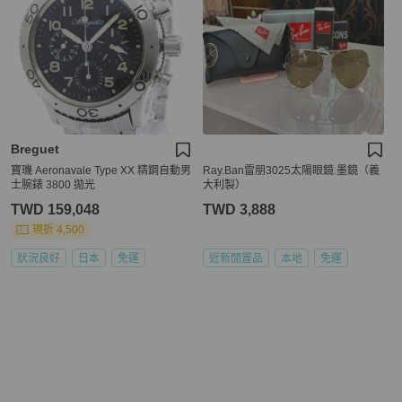
Breguet
寶璣 Aeronavale Type XX 精鋼自動男
Ray.Ban雷朋3025太陽眼鏡.墨鏡（義
士腕錶 3800 拋光
大利製）
TWD 159,048
TWD 3,888
現折 4,500
狀況良好
日本
免運
近新閒置品
本地
免運