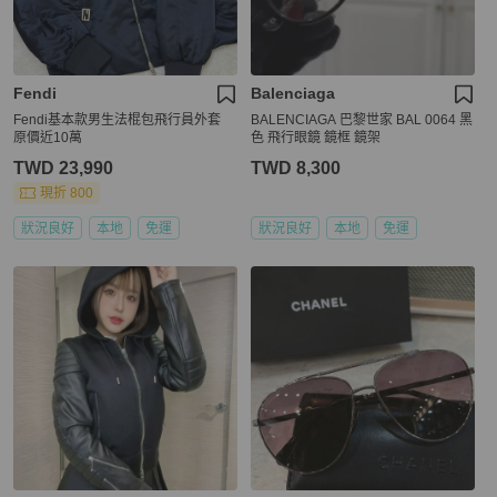
Fendi
Balenciaga
Fendi基本款男生法棍包飛行員外套
BALENCIAGA 巴黎世家 BAL 0064 黑
原價近10萬
色 飛行眼鏡 鏡框 鏡架
TWD 23,990
TWD 8,300
現折 800
狀況良好
本地
免運
狀況良好
本地
免運