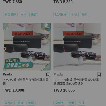
TWD 7,880
TWD 5,220
鏡/保證正品🌳二手樹屋🌳
狀況良好
本地
免運
狀況良好
本地
免運
Prada
Prada
PRADA 普拉達 黑色飛行員式休閒墨
PRADA 普拉達 黑色飛行員式休閒墨
鏡
鏡 側面品牌logo標 配盒
TWD 10,098
TWD 10,865
全新品
香港
免運
全新品
香港
免運