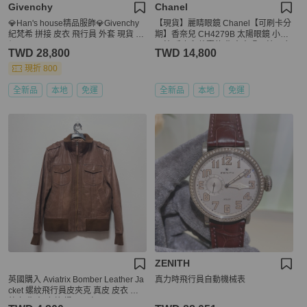
Givenchy
Chanel
💎Han's house精品服飾💎Givenchy
【現貨】麗睛眼鏡 Chanel【可刷卡分
紀梵希 拼接 皮衣 飛行員 外套 現貨 原
期】香奈兒 CH4279B 太陽眼鏡 小香
價105000
眼鏡 香奈兒熱賣款 復古太陽眼鏡 飛行
TWD 28,800
TWD 14,800
員太陽眼鏡
現折 800
全新品
本地
免運
全新品
本地
免運
ZENITH
英國購入 Aviatrix Bomber Leather Ja
真力時飛行員自動機械表
cket 螺紋飛行員皮夾克 真皮 皮衣 皮
外套 復古 皮革 緞面內裏