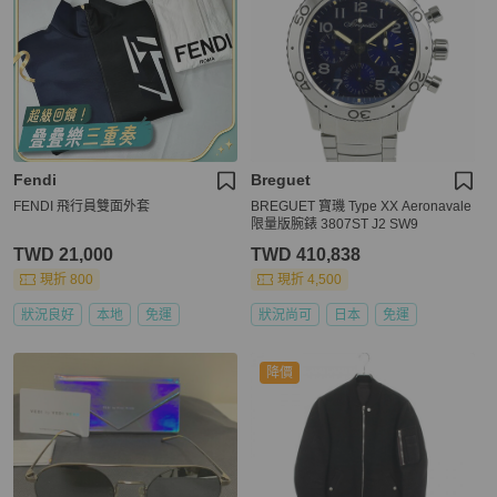
Fendi
Breguet
FENDI 飛行員雙面外套
BREGUET 寶璣 Type XX Aeronavale
限量版腕錶 3807ST J2 SW9
TWD 21,000
TWD 410,838
現折 800
現折 4,500
狀況良好
本地
免運
狀況尚可
日本
免運
降價