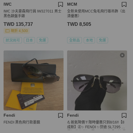
IWC
MCM
IWC 沙夫豪森飛行員 IW327011 男士
全新未使用MCC兔毛飛行雄吊飾（出
黑色錶盤手錶
清優惠）
TWD 135,737
TWD 8,505
現折 4,500
狀況尚可
日本
免運
全新品
本地
免運
Fendi
Fendi
FENDI 黑色飛行款墨鏡
💪爸氣降價👔限時優惠只到8/16‼️【8
成新】㊣✨ FENDI ✨芬迪 SL7295 金
屬框 紫色 漸層 雷朋 飛行 太陽眼鏡 墨