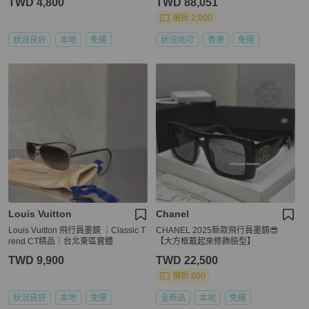
TWD 4,800
TWD 88,051
現折 2,000
狀況良好
本地
免運
狀況尚可
香港
免運
Louis Vuitton
Chanel
Louis Vuitton 飛行員墨鏡 ｜Classic T
CHANEL 2025新款飛行員墨鏡😎
rend CT精品｜台北東區實體
【大方框戴起來修飾臉型】
TWD 9,900
TWD 22,500
現折 800
狀況良好
本地
免運
全新品
本地
免運