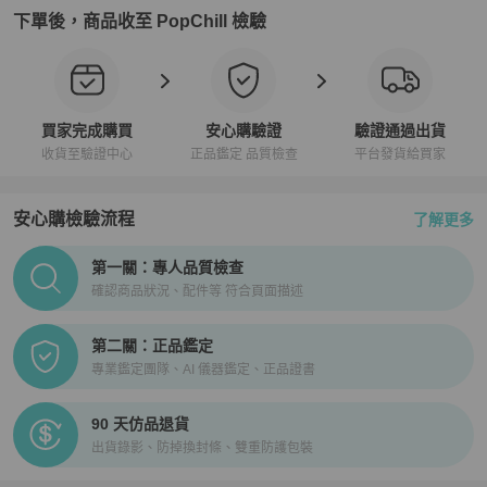
下單後，商品收至 PopChill 檢驗
買家完成購買
安心購驗證
驗證通過出貨
收貨至驗證中心
正品鑑定 品質檢查
平台發貨給買家
安心購檢驗流程
了解更多
PopChill拍拍圈正品驗證、安心購檢驗流程介紹
第一關：專人品質檢查
確認商品狀況、配件等 符合頁面描述
第二關：正品鑑定
專業鑑定團隊、AI 儀器鑑定、正品證書
90 天仿品退貨
出貨錄影、防掉換封條、雙重防護包裝