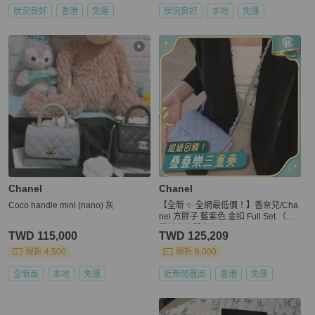
狀況良好
香港
免運
狀況良好
本地
免運
Chanel
Chanel
Coco handle mini (nano) 灰
【全新 ✨ 全網最低價！】香奈兒/Cha
nel 方胖子 藍紫色 金扣 Full Set （下
單前先詢問庫存❗️）
TWD 115,000
TWD 125,209
現折 4,500
現折 8,000
全新品
本地
免運
近新閒置品
香港
免運