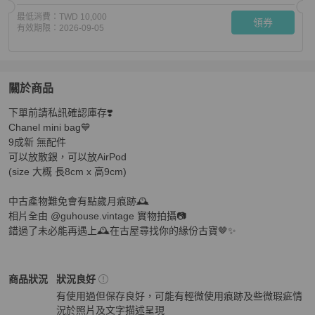
最低消費：
TWD 10,000
領券
有效期限：
2026-09-05
關於商品
關於
下單前請私訊確認庫存❣️

Chanel mini bag💙
商品詳情與購買須知
Chanel mini bag💙

9成新 無配件

可以放散銀，可以放AirPod

(size 大概 長8cm x 高9cm)

中古產物難免會有點歲月痕跡🕰

相片全由 @guhouse.vintage 實物拍攝📷

錯過了未必能再遇上🕰在古屋尋找你的緣份古寶🤎✨
Chanel
女士錢包 / 小皮件
商品狀態與細節
商品狀況
狀況良好
有使用過但保存良好，可能有輕微使用痕跡及些微瑕疵情
況於照片及文字描述呈現