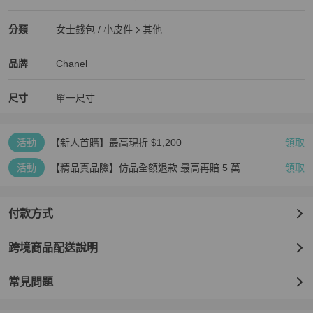
狀況良好
Chanel
女士錢包 / 小皮件
分類資訊
分類
女士錢包 / 小皮件
其他
女士錢包 / 小皮件
/
其他
推薦
Chanel
Chanel
精品
推薦清單
女士錢包 / 小皮件
品牌介紹
品牌
Chanel
尺寸
單一尺寸
活動
【新人首購】最高現折 $1,200
領取
活動
【精品真品險】仿品全額退款 最高再賠 5 萬
領取
付款方式
跨境商品配送說明
常見問題