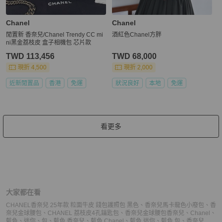
Chanel
Chanel
閒置新 香奈兒/Chanel Trendy CC mi
酒紅色Chanel方胖
ni黑金荔枝皮 盒子相機包 芯片款
TWD 113,456
TWD 68,000
現折 4,500
現折 2,000
近新閒置品
香港
免運
狀況良好
本地
免運
看更多
大家都在看
CHANEL香奈兒 25年款 粒面牛皮 錢包護照包 黑色
、
香奈兒馬卡龍色小廢包
、
香
奈兒金球腰包
、
CHANEL 荔枝皮4孔鑰匙包
、
香奈兒金球腰包
香奈兒
、
Chanel
、
藍色
、
迷你
、
包
、
藍色 香奈兒
、
藍色 Chanel
、
藍色 迷你
、
藍色 包
、
香奈兒