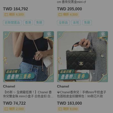
cm 香奈兒黑金mini cf
TWD 164,792
TWD 205,000
現折 4,500
現折 4,500
近新閒置品
香港
免運
全新品
本地
免運
Chanel
Chanel
【95新 ✨ 全網最低價！】Chanel 香
💎Chanel香奈兒｜手柄mini牛奶盒子
奈兒雙金珠 mini小盒子 白色金扣 白金
包荔枝皮金扣鏈條包｜99新芯片款
羊皮
TWD 74,722
TWD 163,000
現折 2,000
現折 8,000