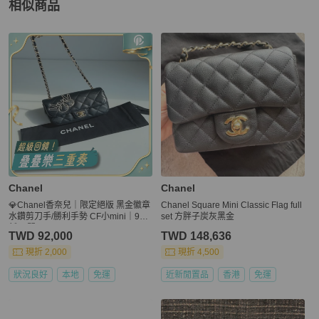
相似商品
更多相似
Chanel
女士錢包 / 小皮件
推薦精品
Chanel
Chanel
💎Chanel香奈兒｜限定絕版 黑金徽章
Chanel Square Mini Classic Flag full
水鑽剪刀手/勝利手勢 CF小mini｜98
set 方胖子炭灰黑金
新23開
TWD 92,000
TWD 148,636
現折 2,000
現折 4,500
狀況良好
本地
免運
近新閒置品
香港
免運