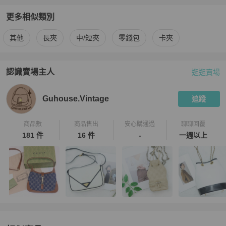
更多相似類別
更多
Chanel
女士錢包 / 小皮件
相似商品推薦
其他
長夾
中/短夾
零錢包
卡夾
認識賣場主人
逛逛賣場
PopChill 拍拍圈嚴選賣家
Guhouse.Vintage
介紹
Guhouse.Vintage
追蹤
商品數
商品售出
安心購通過
聊聊回覆
181 件
16 件
-
一週以上