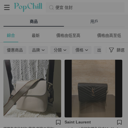
便宜 信封
商品
用戶
綜合
最新
價格由低至高
價格由高至低
優惠商品
品牌
分類
價格
出貨地點
篩選
Saint Laurent