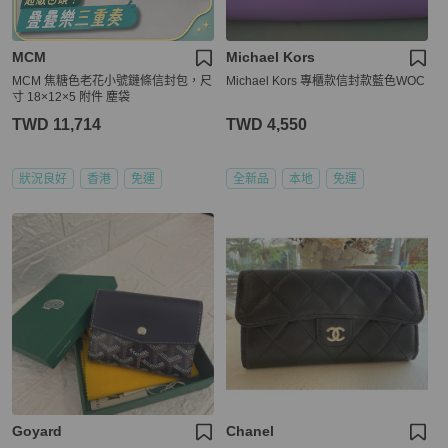
MCM
Michael Kors
MCM 焦糖色老花小號鏈條信封包，尺
Michael Kors 專櫃款信封款藍色WOC
寸 18×12×5 附件 塵袋
TWD 11,714
TWD 4,550
狀況良好
香港
免運
全新品
本地
免運
Goyard
Chanel