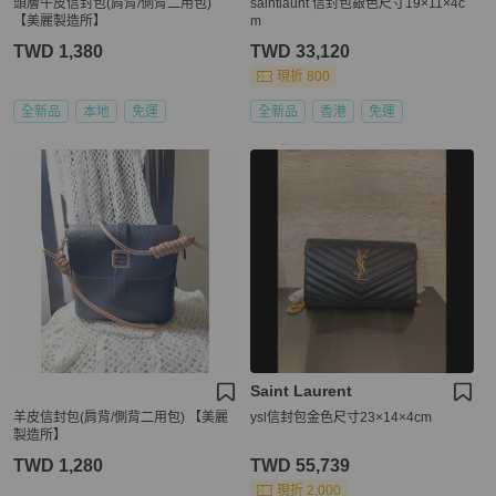
頭層牛皮信封包(肩背/側背二用包)
saintlaunt 信封包銀色尺寸19×11×4c
【美麗製造所】
m
TWD 1,380
TWD 33,120
現折 800
全新品
本地
免運
全新品
香港
免運
Saint Laurent
羊皮信封包(肩背/側背二用包) 【美麗
ysl信封包金色尺寸23×14×4cm
製造所】
TWD 1,280
TWD 55,739
現折 2,000