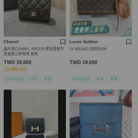
Chanel
Louis Vuitton
晶片款CHANEL AP0229 黑色荔枝牛
LV M51852 信封包GM
皮金釦三折短夾 皮夾
TWD 39,800
TWD 19,000
現折 800
近新閒置品
本地
免運
近新閒置品
本地
免運