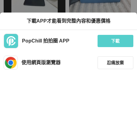
Hermès
Hermès
下載APP才能看到完整內容和優惠價格
Hermes Constance Slim Black x ghw
閒置帶膜🩵🐬#愛馬仕 #藍銀康康Slim
短夾 #購證塵袋
TWD 66,240
TWD 53,800
PopChill 拍拍圈 APP
下載
現折 2,000
現折 2,000
近新閒置品
香港
免運
近新閒置品
本地
免運
使用網頁版瀏覽器
忍痛放棄
篩選
重設
品牌
分類
Louis Vuitton
BURBERRY