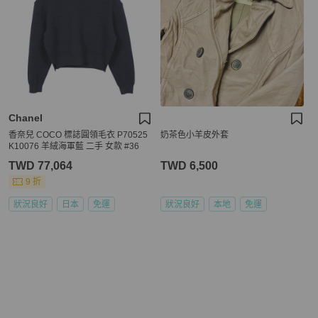
Chanel
香奈兒 COCO 標誌圓領毛衣 P70525
奶茶色小羊皮外套
K10076 羊絨海軍藍 二手 女款 #36
TWD 77,064
TWD 6,500
9 折
狀況良好
日本
免運
狀況良好
本地
免運