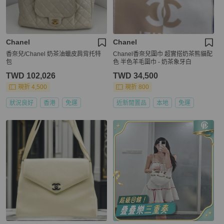
Chanel
Chanel
香奈兒/Chanel 奶茶油蠟皮肩背托特
Chanel香奈兒圍巾 超實搭奶茶熊貓配
包
色 半色羊毛圍巾 - 奶茶象牙白
TWD 102,026
TWD 34,500
現折 4,500
現折 800
狀況良好
香港
免運
近新閒置品
本地
免運