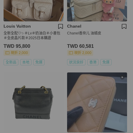
Louis Vuitton
Chanel
全新全配🤍✨＃Lv＃奶油白＃小書包
Chanel香奈儿 油蜡皮
＃全皮晶片款＃2025日本購證
TWD 95,800
TWD 60,581
現折 2,000
現折 2,000
全新品
本地
免運
狀況良好
香港
免運