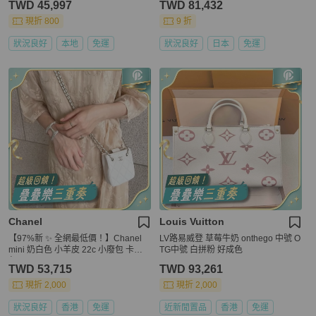
TWD 45,997
TWD 81,432
現折 800
9 折
狀況良好
本地
免運
狀況良好
日本
免運
Chanel
Louis Vuitton
【97%新 ✨ 全網最低價！】Chanel
LV路易威登 草莓牛奶 onthego 中號 O
mini 奶白色 小羊皮 22c 小廢包 卡片
TG中號 白拼粉 好成色
包
TWD 53,715
TWD 93,261
現折 2,000
現折 2,000
狀況良好
香港
免運
近新閒置品
香港
免運