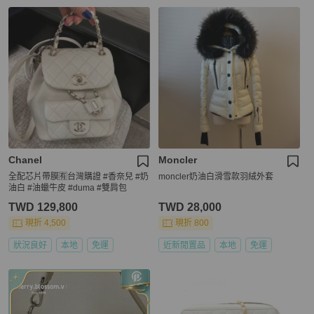
Chanel
Moncler
全配芯片帶膜🈶️台灣購證 #香奈兒 #奶
moncler奶油白滑雪款羽絨外套
油白 #油蠟牛皮 #duma #雙肩包
TWD 129,800
TWD 28,000
現折 4,500
現折 800
狀況良好
本地
免運
近新閒置品
本地
免運