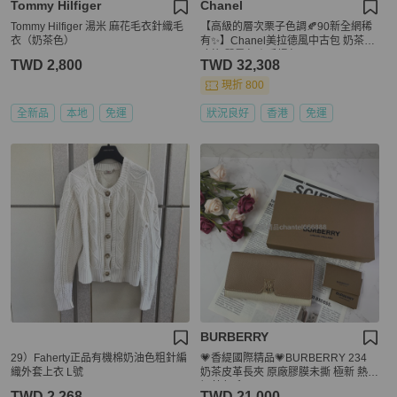
Tommy Hilfiger
Chanel
Tommy Hilfiger 湯米 麻花毛衣針織毛
【高級的層次栗子色調🍂90新全網稀
衣（奶茶色）
有✨】Chanel美拉德風中古包 奶茶色
冰格 單肩包｜手提包
TWD 2,800
TWD 32,308
現折 800
全新品
本地
免運
狀況良好
香港
免運
BURBERRY
29）Faherty正品有機棉奶油色粗針編
💗香緹國際精品💗BURBERRY 234
織外套上衣 L號
奶茶皮革長夾 原廠膠膜未撕 極新 熱門
奶茶色系
TWD 2,268
TWD 21,000