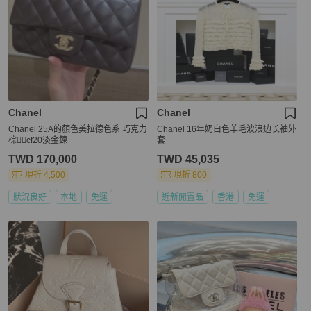
Chanel
Chanel
Chanel 25A的顏色美拉德色系 巧克力
Chanel 16年奶白色羊毛波浪边长袖外
棕色🏾cf20淡金鍊
套
TWD 170,000
TWD 45,035
現折 4,500
現折 800
狀況良好
本地
免運
近新閒置品
香港
免運