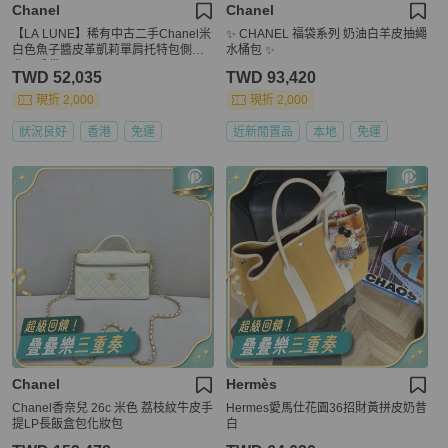
Chanel
Chanel
【LA LUNE】稀有中古二手Chanel米
✨ CHANEL 福袋系列 奶油白羊皮抽繩
白色魚子醬皮革凱莉單肩托特包側揹
水桶包 ✨
背孭手袋
TWD 52,035
TWD 93,420
現折 2,000
現折 2,000
狀況良好
香港
免運
近新閒置品
本地
免運
Chanel
Hermès
Chanel香奈兒 26c 米色 荔枝紋牛皮手
Hermes愛馬仕花園36招財黃拼皮奶昔
提LP長飯盒包化妝包
白