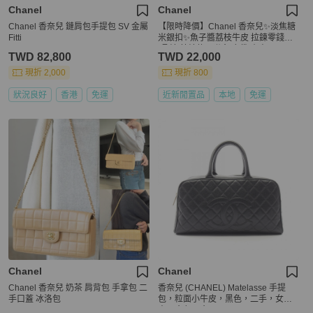
Chanel
Chanel
Chanel 香奈兒 鏈肩包手提包 SV 金屬
【限時降價】Chanel 香奈兒✨淡焦糖
Fitti
米銀扣✨魚子醬荔枝牛皮 拉鍊零錢包
(晶片/芯片款) (附盒/塵袋/小書)
TWD 82,800
TWD 22,000
現折 2,000
現折 800
狀況良好
香港
免運
近新閒置品
本地
免運
Chanel
Chanel
Chanel 香奈兒 奶茶 肩背包 手拿包 二
香奈兒 (CHANEL) Matelasse 手提
手口蓋 冰洛包
包，粒面小牛皮，黑色，二手，女
士，金色五金，CC Coco