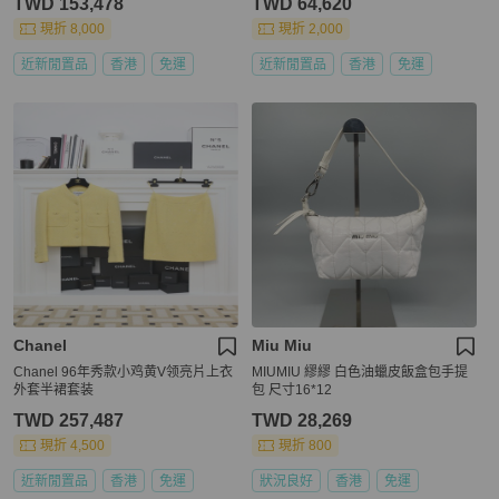
TWD 153,478
TWD 64,620
現折 8,000
現折 2,000
近新閒置品
香港
免運
近新閒置品
香港
免運
Chanel
Miu Miu
Chanel 96年秀款小鸡黄V领亮片上衣
MIUMIU 繆繆 白色油蠟皮飯盒包手提
外套半裙套装
包 尺寸16*12
TWD 257,487
TWD 28,269
現折 4,500
現折 800
近新閒置品
香港
免運
狀況良好
香港
免運