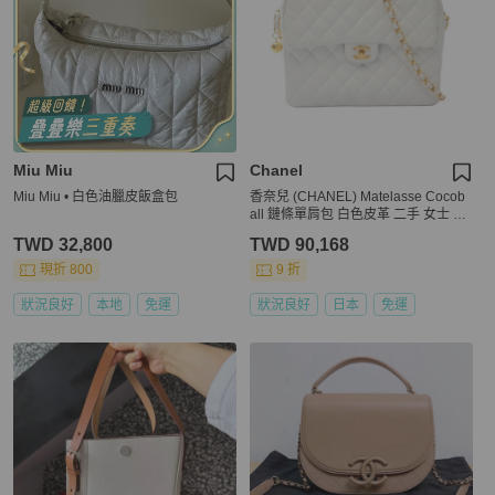
Miu Miu
Chanel
Miu Miu • 白色油臘皮飯盒包
香奈兒 (CHANEL) Matelasse Cocob
all 鏈條單肩包 白色皮革 二手 女士 G
HW CC
TWD 32,800
TWD 90,168
現折 800
9 折
狀況良好
本地
免運
狀況良好
日本
免運