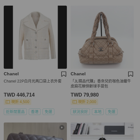
Chanel
Chanel
Chanel 22P白月光两口袋上衣外套
「JL精品代購」香奈兒奶咖色油蠟牛
皮麻花辮保齡球手提包
TWD 446,714
TWD 79,980
現折 4,500
現折 2,000
近新閒置品
香港
免運
狀況良好
本地
免運