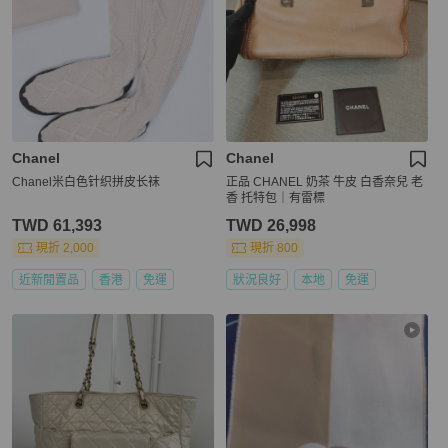
Chanel
Chanel
Chanel米白色针织拼皮长袜
正品 CHANEL 奶茶 牛皮 白香奈兒 老
香 托特包｜有雷標
TWD 61,393
TWD 26,998
現折 2,000
現折 800
近新閒置品
香港
免運
狀況良好
本地
免運