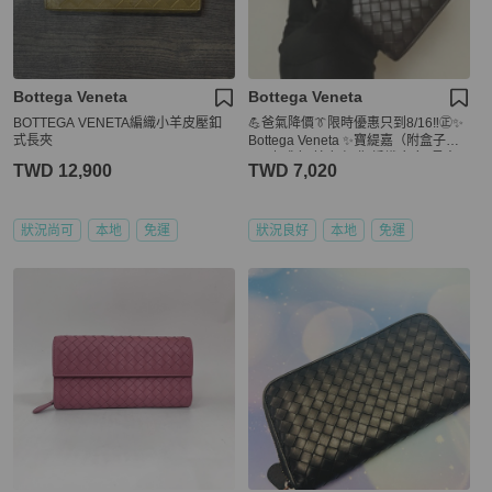
Bottega Veneta
Bottega Veneta
BOTTEGA VENETA編織小羊皮壓釦
💪爸氣降價👔限時優惠只到8/16‼️㊣✨
式長夾
Bottega Veneta ✨寶緹嘉（附盒子）
BV 咖啡色 羊皮 經典 編織 釘釦 長夾
TWD 12,900
TWD 7,020
皮夾 錢包/二手皮夾/二手精品/保證正
品🌳二手樹屋🌳
狀況尚可
本地
免運
狀況良好
本地
免運