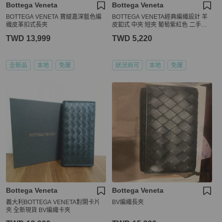
Bottega Veneta
Bottega Veneta
BOTTEGA VENETA 寶緹嘉深藍色編
BOTTEGA VENETA經典編織設計 羊
織皮革扣式長夾
皮釦式 中夾 短夾 葡萄紫紅色 二手精
品
TWD 13,999
TWD 5,220
全新品
本地
免運
狀況尚可
本地
免運
Bottega Veneta
Bottega Veneta
義大利BOTTEGA VENETA對開卡片
BV編織長夾
夾 全新現貨 BV編織卡夾