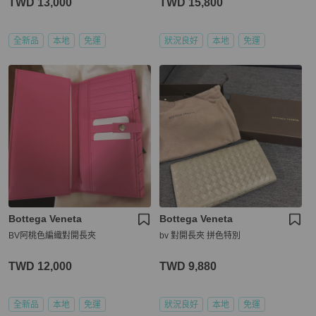
TWD 13,000
TWD 15,800
全新品
本地
免運
狀況良好
本地
免運
Bottega Veneta
Bottega Veneta
BV阿桃色編織對開長夾
bv 對開長夾 拼色特別
TWD 12,000
TWD 9,880
全新品
本地
免運
狀況良好
本地
免運