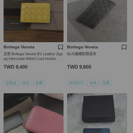
Bottega Veneta
Bottega Veneta
全新 Bottega Veneta BV Leather Zigz
Bv大編織對開長夾
ag Intrecciato Bifold Card Holder 奶
油黃卡夾
TWD 9,400
TWD 9,800
全新品
本地
免運
狀況尚可
本地
免運