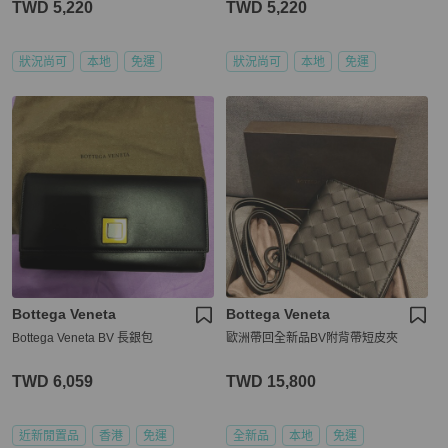
TWD 5,220
TWD 5,220
狀況尚可
本地
免運
狀況尚可
本地
免運
Bottega Veneta
Bottega Veneta
Bottega Veneta BV 長銀包
歐洲帶回全新品BV附背帶短皮夾
TWD 6,059
TWD 15,800
近新閒置品
香港
免運
全新品
本地
免運