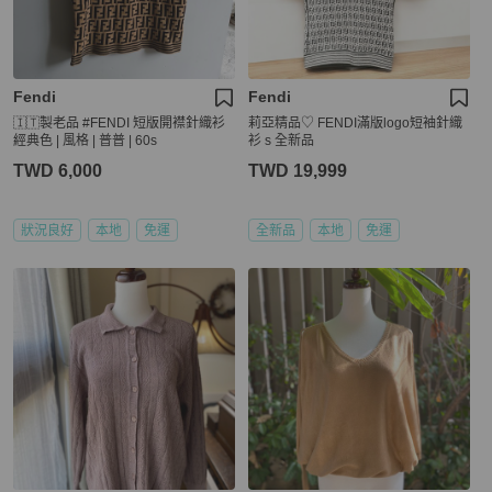
Fendi
Fendi
🇮🇹製老品 #FENDI 短版開襟針織衫
莉亞精品♡ FENDI滿版logo短袖針織
經典色 | 風格 | 普普 | 60s
衫 s 全新品
TWD 6,000
TWD 19,999
狀況良好
本地
免運
全新品
本地
免運