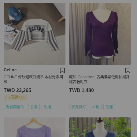
Celine
CELINE 條紋短款針織衫 木村光希同
藏私·Collection_古典濃紫低胸抽繩針
款
織古著毛衣
TWD 23,265
TWD 1,480
現折 800
近新閒置品
香港
免運
狀況良好
本地
免運