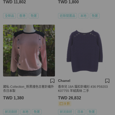
TWD 11,802
TWD 1,800
全新品
香港
免運
近新閒置品
本地
免運
Chanel
藏私·Collection_粉黑撞色古著針織外
香奈兒 18A 錨扣針織衫 #36 P59203
衣日本製
K07755 羊絨真絲 二手
TWD 1,380
TWD 26,832
9 折
狀況良好
本地
免運
狀況良好
日本
免運