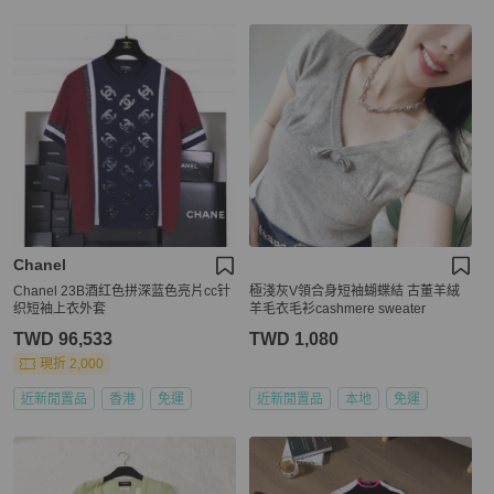
Chanel
Chanel 23B酒红色拼深蓝色亮片cc针
極淺灰V領合身短袖蝴蝶結 古董羊絨
织短袖上衣外套
羊毛衣毛衫cashmere sweater
TWD 96,533
TWD 1,080
現折 2,000
近新閒置品
香港
免運
近新閒置品
本地
免運