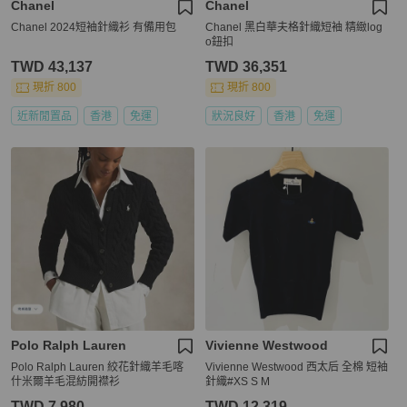
Chanel
Chanel
Chanel 2024短袖針織衫 有備用包
Chanel 黑白華夫格針織短袖 精緻log
o鈕扣
TWD 43,137
TWD 36,351
現折 800
現折 800
近新閒置品
香港
免運
狀況良好
香港
免運
Polo Ralph Lauren
Vivienne Westwood
Polo Ralph Lauren 絞花針織羊毛喀
Vivienne Westwood 西太后 全棉 短袖
什米爾羊毛混紡開襟衫
針織#XS S M
TWD 7,980
TWD 12,319