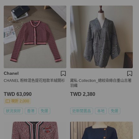
Chanel
CHANEL 粉棕混色提花短款羊絨開衫
藏私·Collection_總絞染綠白重山古著
羽織
TWD 63,090
TWD 2,380
現折 2,000
狀況良好
香港
免運
近新閒置品
本地
免運