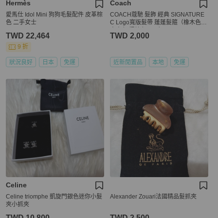
Hermès
Coach
愛馬仕 Idol Mini 狗狗毛髮配件 皮革棕
COACH蔻馳 髮飾 經典 SIGNATURE
色 二手女士
C Logo寬版髮帶 蓬蓬髮箍（橡木色
烏木色 楓棕色 Oak）
TWD 22,464
TWD 2,000
9 折
狀況良好
日本
免運
近新閒置品
本地
免運
Celine
Celine triomphe 凱旋門銀色迷你小髮
Alexander Zouari法國精品髮抓夾
夾小抓夾
TWD 10,800
TWD 2,500