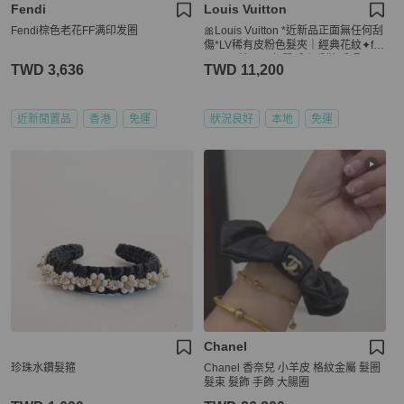
Fendi
Louis Vuitton
Fendi棕色老花FF满印发圈
🎀Louis Vuitton *近新品正面無任何刮
傷*LV稀有皮粉色髮夾｜經典花紋✦fuf
u style 精品✦ 氣質感｜手鏈.手環
TWD 3,636
TWD 11,200
近新閒置品
香港
免運
狀況良好
本地
免運
Chanel
珍珠水鑽髮箍
Chanel 香奈兒 小羊皮 格紋金屬 髮圈
髮束 髮飾 手飾 大腸圈