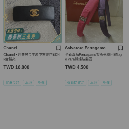
Chanel
Salvatore Ferragamo
Chanel • 經典黑金羊皮中古書包釦24
全新真品Ferragamo窄版亮粉色銀log
k金髮夾
o vara蝴蝶結髮圈
TWD 16,800
TWD 4,500
狀況良好
本地
免運
近新閒置品
本地
免運