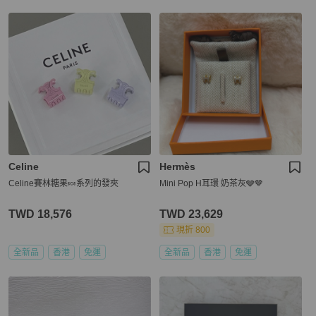
Celine
Hermès
Celine賽林糖果🍬系列的發夾
Mini Pop H耳環 奶茶灰🩶🤎
TWD 18,576
TWD 23,629
現折 800
全新品
香港
免運
全新品
香港
免運