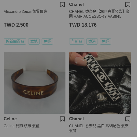
Chanel
Alexandre Zouari氣質邊夾
CHANEL 香奈兒【26P 春夏預告】髪
圈 HAIR ACCESSORY AAB845
TWD 2,500
TWD 18,176
近新閒置品
本地
免運
全新品
香港
免運
Celine
Chanel
Celine 髮飾 頭帶 髮箍
CHANEL 香奈兒 黑白 熊貓配色 髮夾
髮飾