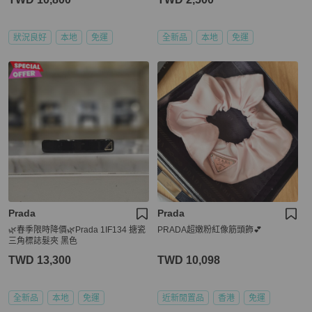
狀況良好
本地
免運
全新品
本地
免運
Prada
Prada
🌿春季限時降價🌿Prada 1IF134 搪瓷
PRADA超嫩粉紅像筋頭飾💕
三角標誌髮夾 黑色
TWD 13,300
TWD 10,098
全新品
本地
免運
近新閒置品
香港
免運