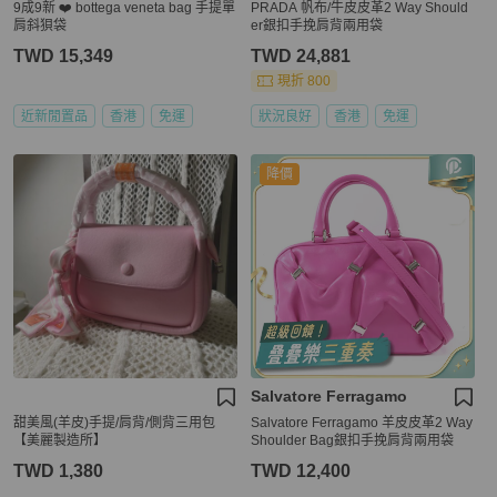
9成9新 ❤️ bottega veneta bag 手提單
PRADA 帆布/牛皮皮革2 Way Should
肩斜狽袋
er銀扣手挽肩背兩用袋
TWD 15,349
TWD 24,881
現折 800
近新閒置品
香港
免運
狀況良好
香港
免運
降價
Salvatore Ferragamo
甜美風(羊皮)手提/肩背/側背三用包
Salvatore Ferragamo 羊皮皮革2 Way
【美麗製造所】
Shoulder Bag銀扣手挽肩背兩用袋
TWD 1,380
TWD 12,400