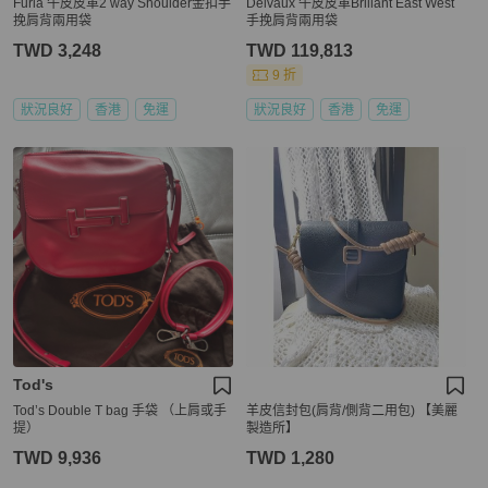
Furla 牛皮皮革2 way Shoulder金扣手
Delvaux 牛皮皮革Brillant East West
挽肩背兩用袋
手挽肩背兩用袋
TWD 3,248
TWD 119,813
9 折
狀況良好
香港
免運
狀況良好
香港
免運
Tod's
Tod’s Double T bag 手袋 （上肩或手
羊皮信封包(肩背/側背二用包) 【美麗
提）
製造所】
TWD 9,936
TWD 1,280