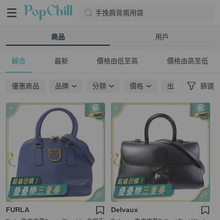
手挽肩背兩用袋
商品
用戶
綜合
最新
價格由低至高
價格由高至低
優惠商品
品牌
分類
價格
出貨地點
篩選
FURLA
Delvaux