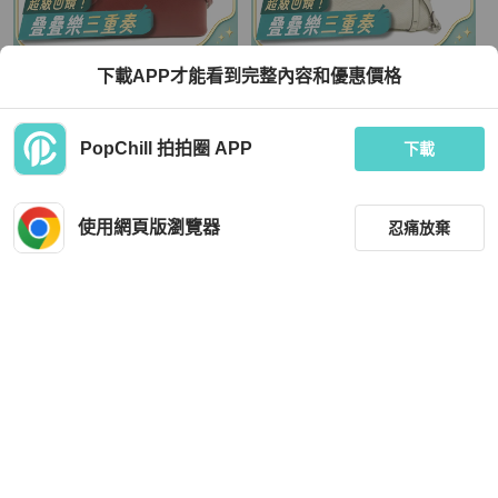
Prada
Coach
下載APP才能看到完整內容和優惠價格
PRADA 牛皮皮革2 Way Shoulder手
COACH 牛皮皮革2way Shoulder Ba
挽肩背兩用袋
g銀扣手挽肩背兩用袋
TWD 20,720
TWD 2,416
PopChill 拍拍圈 APP
下載
現折 800
狀況良好
香港
免運
狀況良好
香港
免運
使用網頁版瀏覽器
忍痛放棄
篩選
重設
品牌
分類
Bottega Veneta