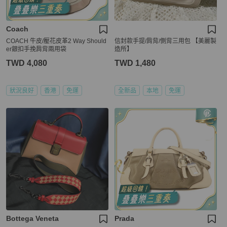
Coach
COACH 牛皮/壓花皮革2 Way Should
信封款手提/肩背/側背三用包 【美麗製
er銀扣手挽肩背兩用袋
造所】
TWD 4,080
TWD 1,480
狀況良好
香港
免運
全新品
本地
免運
Bottega Veneta
Prada