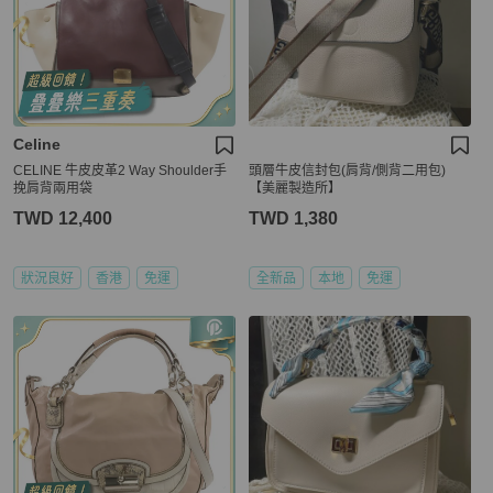
Celine
CELINE 牛皮皮革2 Way Shoulder手
頭層牛皮信封包(肩背/側背二用包)
挽肩背兩用袋
【美麗製造所】
TWD 12,400
TWD 1,380
狀況良好
香港
免運
全新品
本地
免運