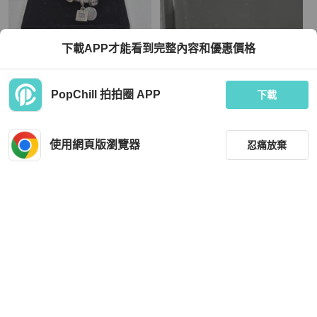
Pandora
Chanel
下載APP才能看到完整內容和優惠價格
PANDORA潘朵拉手鍊
chanel香奈兒手鍊
TWD 4,500
TWD 20,520
PopChill 拍拍圈 APP
下載
現折 800
狀況良好
本地
免運
全新品
本地
免運
使用網頁版瀏覽器
忍痛放棄
篩選
重設
品牌
分類
Chanel
Chaumet