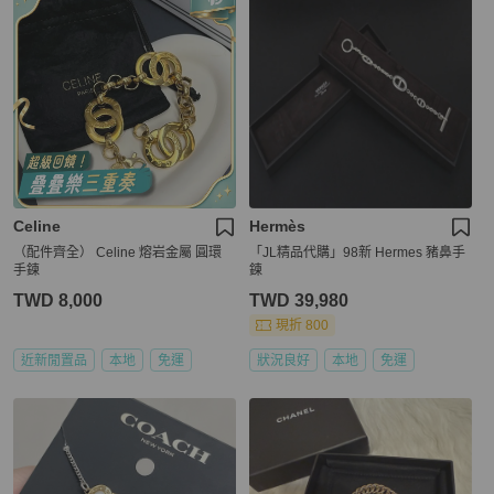
Celine
Hermès
（配件齊全） Celine 熔岩金屬 圓環
「JL精品代購」98新 Hermes 豬鼻手
手鍊
鍊
TWD 8,000
TWD 39,980
現折 800
近新閒置品
本地
免運
狀況良好
本地
免運