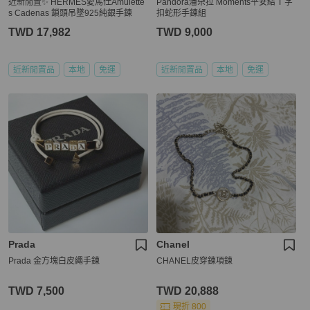
近新閒置✨ HERMES愛馬仕Amulette
Pandora潘朵拉 Moments平安結 T 字
s Cadenas 鎖頭吊墜925純銀手鍊
扣蛇形手鍊組
TWD 17,982
TWD 9,000
近新閒置品
本地
免運
近新閒置品
本地
免運
Prada
Chanel
Prada 金方塊白皮繩手鍊
CHANEL皮穿鍊項鍊
TWD 7,500
TWD 20,888
現折 800