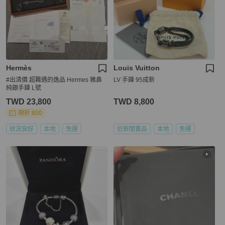
Hermès
Louis Vuitton
#出清價 超難遇的逸品 Hermes 豬鼻
LV 手鍊 95成新
純銀手鍊 L號
TWD 23,800
TWD 8,800
現折 800
狀況良好
本地
免運
近新閒置品
本地
免運