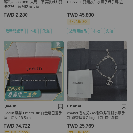
藏私·Collection_大馬士革牌狀雕刻雙
CHANEL 雙鏈設計水鑽字母手鏈/金
排仿貝手鍊附防掉扣鍊
TWD 2,280
TWD 45,800
現折 800
近新閒置品
本地
免運
近新閒置品
本地
免運
Qeelin
Chanel
Qeelin 麒麟 Others18k 白金斯巴達手
chanel 香奈兒24s 新款珍珠拼水鑽手
鍊，長度 18.5cm
鍊 鴛鴦扣雙C logo手鍊 成色如圖
TWD 74,722
TWD 25,769
現折 2,000
現折 800