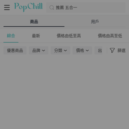
推薦 五合一
商品
用戶
綜合
最新
價格由低至高
價格由高至低
優惠商品
品牌
分類
價格
出貨地點
篩選