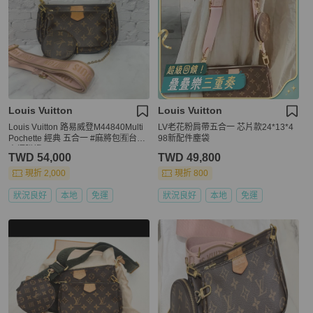
Louis Vuitton
Louis Vuitton
Louis Vuitton 路易威登M44840Multi
LV老花粉肩帶五合一 芯片款24*13*4
Pochette 經典 五合一 #麻將包🈶台灣
98新配件塵袋
專櫃購證
TWD 54,000
TWD 49,800
現折 2,000
現折 800
狀況良好
本地
免運
狀況良好
本地
免運