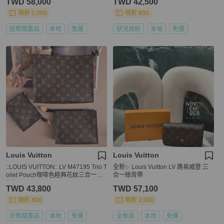
TWD 58,000
TWD 42,500
現折 2,000
現折 800
近新閒置品
本地
免運
狀況良好
本地
免運
Louis Vuitton
Louis Vuitton
::LOUIS VUITTON:: LV M47195 Trio T
全新✨ Louis Vuitton LV 路易威登 三
oilet Pouch咖啡色經典花紋三合一洗
合一綠背帶
漱包
TWD 43,800
TWD 57,100
現折 800
現折 2,000
近新閒置品
本地
免運
全新品
本地
免運