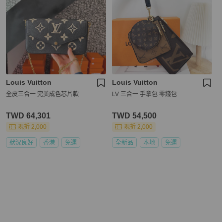
Louis Vuitton
Louis Vuitton
全皮三合一 完美成色芯片款
LV 三合一 手拿包 零錢包
TWD 64,301
TWD 54,500
現折 2,000
現折 2,000
狀況良好
香港
免運
全新品
本地
免運