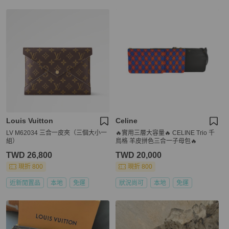
Louis Vuitton
Celine
LV M62034 三合一皮夾（三個大小一
🔥實用三層大容量🔥 CELINE Trio 千
組）
鳥格 羊皮拼色三合一子母包🔥
TWD 26,800
TWD 20,000
現折 800
現折 800
近新閒置品
本地
免運
狀況尚可
本地
免運