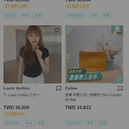
現折 2,000
現折 2,000
全新品
本地
免運
近新閒置品
本地
免運
Louis Vuitton
Celine
🏷️ Louis Vuitton 三合一
思琳 中號三合一斜跨包 Trio Crossbo
dy Bag
TWD 36,500
TWD 10,833
現折 800
狀況良好
本地
免運
狀況尚可
香港
免運