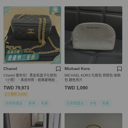
Chanel
Michael Kors
Chanel 香奈兒）黑金長盒子化妝包
MICHAEL KORS 化妝包 貝殼包 收納
（小號），真皮材質，經典菱格紋，
包 銀色亮片
金屬鏈條可調節 尺寸：適合日常化妝
TWD 79,973
TWD 1,090
收納 附件：附防塵袋、芯片
現折 2,000
近新閒置品
香港
免運
近新閒置品
本地
免運