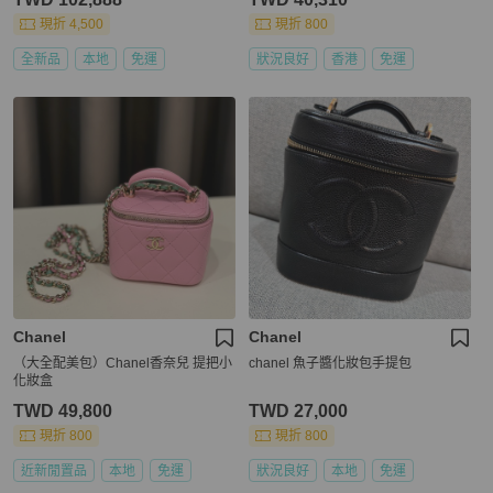
現折 4,500
現折 800
全新品
本地
免運
狀況良好
香港
免運
Chanel
Chanel
（大全配美包）Chanel香奈兒 提把小
chanel 魚子醬化妝包手提包
化妝盒
TWD 49,800
TWD 27,000
現折 800
現折 800
近新閒置品
本地
免運
狀況良好
本地
免運