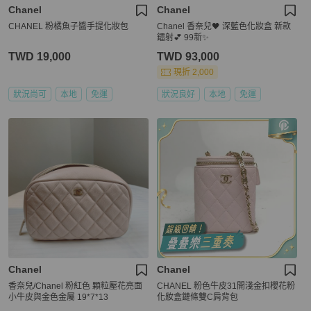
Chanel
Chanel
CHANEL 粉橘魚子醬手提化妝包
Chanel 香奈兒🖤 深藍色化妝盒 新款
鐳射💕 99新✨
TWD 19,000
TWD 93,000
現折 2,000
狀況尚可
本地
免運
狀況良好
本地
免運
Chanel
Chanel
香奈兒/Chanel 粉紅色 顆粒壓花亮面
CHANEL 粉色牛皮31開淺金扣櫻花粉
小牛皮與金色金屬 19*7*13
化妝盒鏈條雙C肩背包