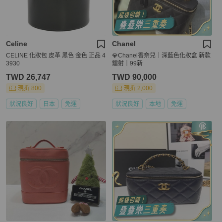
Celine
Chanel
CELINE 化妝包 皮革 黑色 金色 正品 4
💎Chanel香奈兒｜深藍色化妝盒 新款
3930
鐳射｜99新
TWD 26,747
TWD 90,000
現折 800
現折 2,000
狀況良好
日本
免運
狀況良好
本地
免運