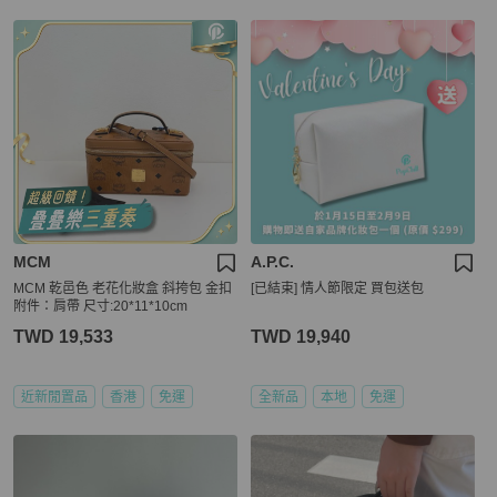
MCM
A.P.C.
MCM 乾邑色 老花化妝盒 斜挎包 金扣
[已結束] 情人節限定 買包送包
附件：肩帶 尺寸:20*11*10cm
TWD 19,533
TWD 19,940
近新閒置品
香港
免運
全新品
本地
免運