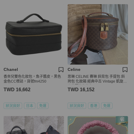
Chanel
Celine
香奈兒雙色化妝包，魚子醬皮，黑色
思琳 CELINE 賽琳 斜背包 手提包 斜
金色CC標誌，貨號fm4250
挎包 化妝箱 經典中古 Vintage 凱旋門
老花圓柱化妝包Macadam Vanity Bag
TWD 16,662
TWD 16,152
化妝袋
狀況良好
日本
免運
狀況良好
香港
免運