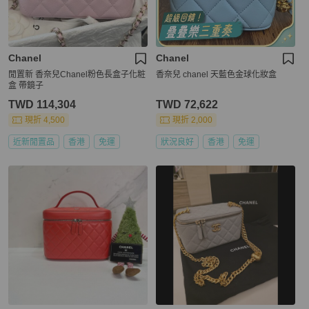
Chanel
Chanel
閒置新 香奈兒Chanel粉色長盒子化粧
香奈兒 chanel 天藍色金球化妝盒
盒 帶鏡子
TWD 114,304
TWD 72,622
現折 4,500
現折 2,000
近新閒置品
香港
免運
狀況良好
香港
免運