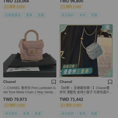
TWD 118,068
TWD 96,800
現折 8,000
現折 2,000
近新閒置品
香港
免運
狀況良好
本地
免運
Chanel
Chanel
△ CHANEL 香奈兒 Pink Lambskin G
【98新 ✨ 全網最低價！】Chanel香
old Tone Metal Chain 2 Way Vanity C
奈兒 淺藍色 金球小盒子 化妝包晶片新
ase 粉紅色小羊皮金色金屬鎖鏈兩用
款 （下單前先詢問庫存❗️）
TWD 79,973
TWD 71,442
化妝箱 AS3973-267014203
現折 2,000
現折 2,000
狀況良好
香港
免運
狀況良好
香港
免運