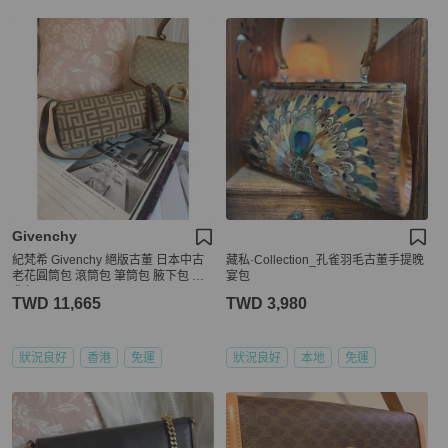
Givenchy
紀梵希 Givenchy 絕版古董 日本中古
藏私·Collection_孔雀羽毛古董手提晚
老花圓筒包 滾筒包 筆筒包 腋下包 側
宴包
背包
TWD 11,665
TWD 3,980
狀況良好
香港
免運
狀況良好
本地
免運