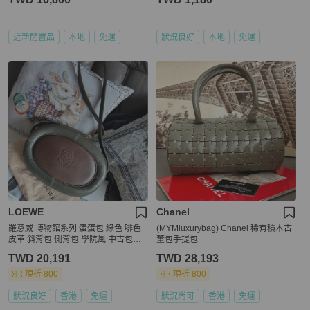
近新閒置品
本地
免運
狀況良好
本地
免運
LOEWE
Chanel
羅意威 博物館系列 蛋蛋包 綠色 啡色
(MYMluxurybag) Chanel 稀有積木古
皮革 斜背包 側背包 學院風 中古包包
董包手提包
側肩包 水桶包 復古包 古董包 復古風
TWD 20,191
TWD 28,193
腋下包 經典款 手袋 斜挎包 孭背包 單
肩包古董包 斜背包vintage loewe gre
現折 800
現折 800
en bag
狀況良好
香港
免運
狀況尚可
香港
免運