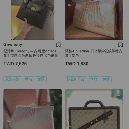
Givenchy
紀梵希 Givenchy 中古 絕版vintage 古
藏私·Collection_日本繽紛花紋錦織古
董手提包 黑色皮革 托特包 金色雕花圓
董手提包
扣
TWD 7,626
TWD 1,880
狀況良好
香港
免運
近新閒置品
本地
免運