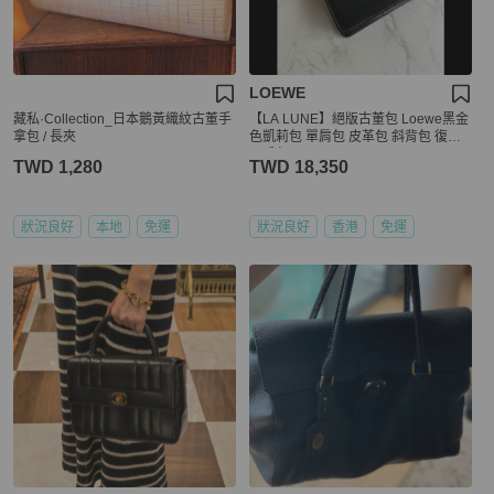
LOEWE
藏私·Collection_日本鵝黃織紋古董手
【LA LUNE】絕版古董包 Loewe黑金
拿包 / 長夾
色凱莉包 單肩包 皮革包 斜背包 復古
二手包
TWD 1,280
TWD 18,350
狀況良好
本地
免運
狀況良好
香港
免運