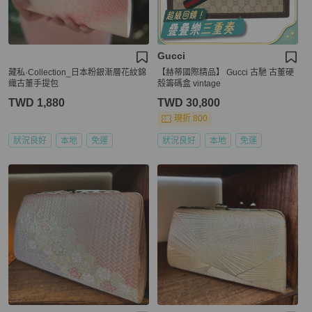
Gucci
藏私·Collection_日本粉銀漸層花紋錦
【赫蒂國際精品】 Gucci 古馳 古董硬
織古董手提包
殼籌碼盒 vintage
TWD 1,880
TWD 30,800
現折 800
狀況良好
本地
免運
狀況良好
本地
免運