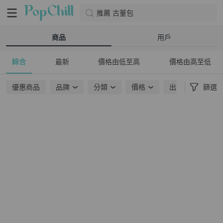
推薦 古董包
商品
用戶
綜合
最新
價格由低至高
價格由高至低
優惠商品
品牌
分類
價格
出貨地點
篩選