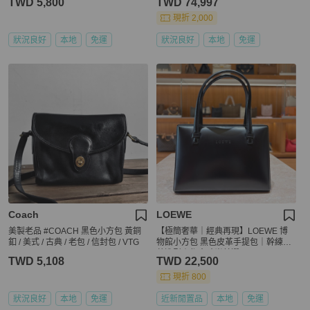
TWD 5,800
TWD 74,997
標
現折 2,000
狀況良好
本地
免運
狀況良好
本地
免運
Coach
LOEWE
美製老品 #COACH 黑色小方包 黃銅
【極簡奢華｜經典再現】LOEWE 博
釦 / 美式 / 古典 / 老包 / 信封包 / VTG
物館小方包 黑色皮革手提包｜幹練俐
落造型｜都會時尚首選
TWD 5,108
TWD 22,500
現折 800
狀況良好
本地
免運
近新閒置品
本地
免運