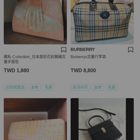
BURBERRY
藏私·Collection_日本扇形花彩錦織古
Burberrys古董行李袋
董手提包
TWD 1,880
TWD 8,800
近新閒置品
本地
免運
狀況尚可
本地
免運