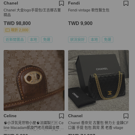
Chanel
Fendi
Chanel 大金logo手提包/王吉娜古董
Fendi vintage 軟性醫生包
精品
TWD 98,800
TWD 9,900
現折 2,000
近新閒置品
本地
免運
狀況良好
本地
免運
Celine
Chanel
🧠小浮気見世物小屋🧠法國製🇫🇷 Ce
Chanel 香奈兒 古董包 勞力士 金鍊CF
line Macadam凱旋門老花橢圓金標 手
口蓋 手提 包包 肩背 黑 老香 vitage
提托特包｜焦糖植鞣革 × 稀有橢圓金