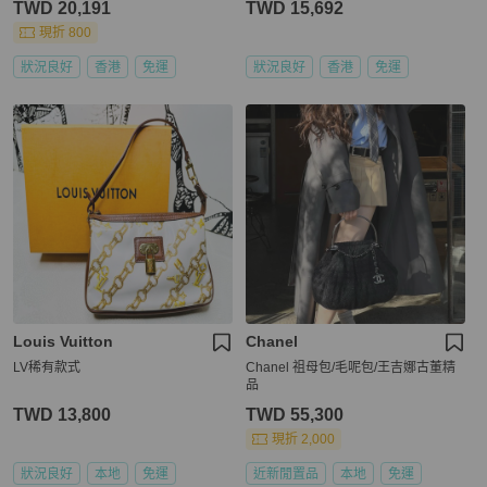
TWD 20,191
TWD 15,692
現折 800
狀況良好
香港
免運
狀況良好
香港
免運
Louis Vuitton
Chanel
LV稀有款式
Chanel 祖母包/毛呢包/王吉娜古董精
品
TWD 13,800
TWD 55,300
現折 2,000
狀況良好
本地
免運
近新閒置品
本地
免運