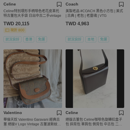
Celine
Coach
Celine特別環形手柄啡色老花皮革托
美製老品 #COACH 黑色小方包 | 美式
特古董包大手袋 日出中古二手vintage
| 古典 | 老包 | 老靈魂 | VTG
TWD 20,115
TWD 4,963
現折 800
狀況良好
香港
免運
狀況良好
本地
免運
Valentino
Celine
華倫天奴 Valentino Garavani 經典古
絕版古董包 Celine咖啡色旋轉扣盒子
董 絕版V Logo Vintage 古董波斯紋斜
包 斜背包 單肩包 側背包 中古包 二手
背包 相機包 馬鞍包
包