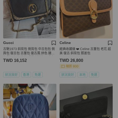
Gucci
Celine
古馳1973 斜背包 側背包 中古包包 側
經典收藏級 ❤️ Celine 古董包 老花 超
肩包 復古包 古董包 復古風 拼色 鏈條
美 復古 斜背包 郵差包
包 腋下包 經典款 手袋 斜挎包 孭背包
TWD 16,152
TWD 26,800
單肩包古董包 斜背包gucci 1973 chai
n bag monogram 老花 啡色
現折 800
狀況良好
香港
免運
狀況良好
本地
免運