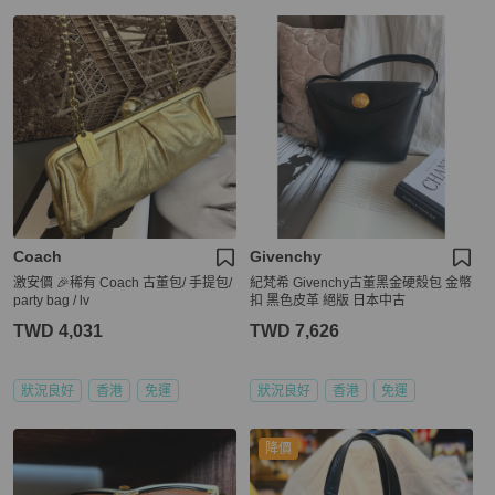
Coach
Givenchy
激安價 🎉稀有 Coach 古董包/ 手提包/
紀梵希 Givenchy古董黑金硬殼包 金幣
party bag / lv
扣 黑色皮革 絕版 日本中古
TWD 4,031
TWD 7,626
狀況良好
香港
免運
狀況良好
香港
免運
降價