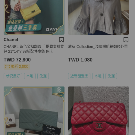
Chanel
CHANEL 黃色金扣翻蓋 手提肩背斜背
藏私·Collection_淺灰喇叭袖翻領外罩
包 21*14*7 98新配件塵袋 保卡
TWD 72,800
TWD 1,080
現折 2,000
狀況良好
本地
免運
近新閒置品
本地
免運