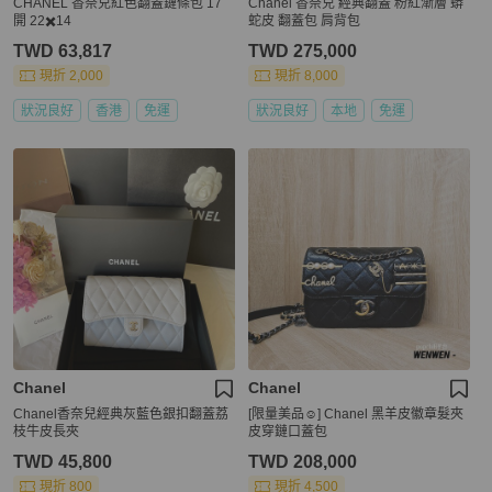
CHANEL 香奈兒紅色翻蓋鏈條包 17
Chanel 香奈兒 經典翻蓋 粉紅漸層 蟒
開 22✖️14
蛇皮 翻蓋包 肩背包
TWD 63,817
TWD 275,000
現折 2,000
現折 8,000
狀況良好
香港
免運
狀況良好
本地
免運
Chanel
Chanel
Chanel香奈兒經典灰藍色銀扣翻蓋荔
[限量美品☺️] Chanel 黑羊皮徽章髮夾
枝牛皮長夾
皮穿鏈口蓋包
TWD 45,800
TWD 208,000
現折 800
現折 4,500