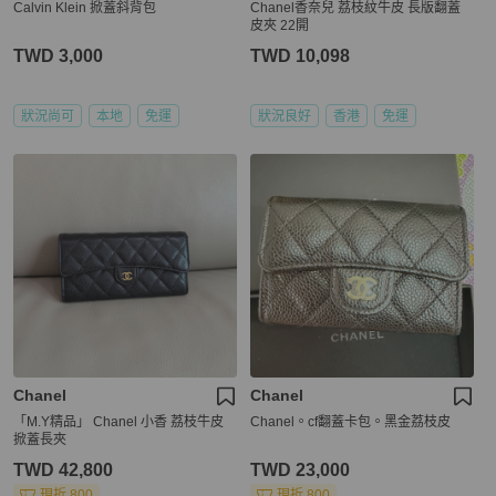
Calvin Klein 掀蓋斜背包
Chanel香奈兒 荔枝紋牛皮 長版翻蓋
皮夾 22開
TWD 3,000
TWD 10,098
狀況尚可
本地
免運
狀況良好
香港
免運
Chanel
Chanel
「M.Y精品」 Chanel 小香 荔枝牛皮
Chanel。cf翻蓋卡包。黑金荔枝皮
掀蓋長夾
TWD 42,800
TWD 23,000
現折 800
現折 800