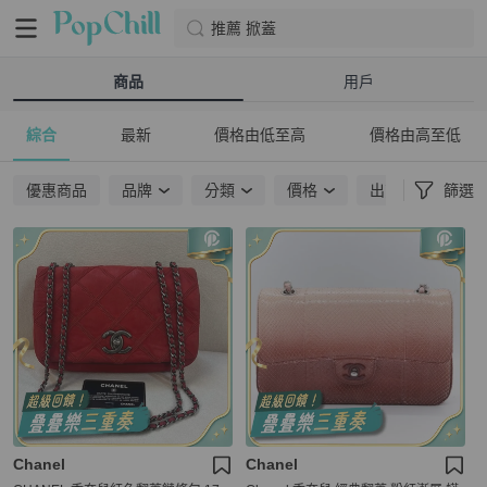
推薦 掀蓋
商品
用戶
綜合
最新
價格由低至高
價格由高至低
優惠商品
品牌
分類
價格
出貨地點
篩選
Chanel
Chanel