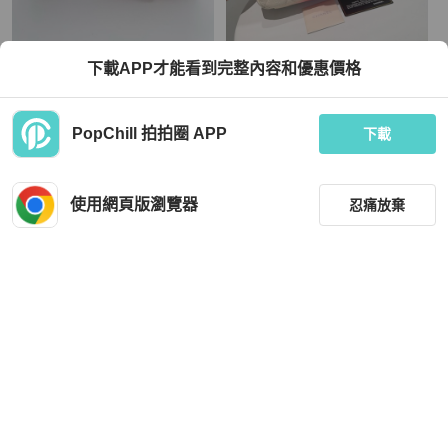
Chanel
Chanel
下載APP才能看到完整內容和優惠價格
「JL精品代購」 香奈兒紅棕色羊皮金
Chanel 奶油白漸變腮紅cf 荔枝紋牛皮
球流蘇菱格紋翻蓋鏈條單肩包
17開有卡 包身內里乾淨 邊角無磨損
TWD 69,980
TWD 92,090
PopChill 拍拍圈 APP
下載
現折 2,000
現折 2,000
狀況良好
本地
免運
近新閒置品
香港
免運
使用網頁版瀏覽器
忍痛放棄
篩選
重設
品牌
分類
Chanel
Chanel