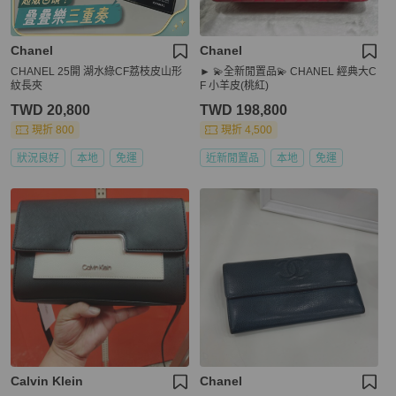
Chanel
Chanel
CHANEL 25開 湖水綠CF荔枝皮山形
► 💫全新閒置品💫 CHANEL 經典大C
紋長夾
F 小羊皮(桃紅)
TWD 20,800
TWD 198,800
現折 800
現折 4,500
狀況良好
本地
免運
近新閒置品
本地
免運
Calvin Klein
Chanel