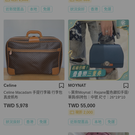
近新閒置品
本地
免運
狀況良好
香港
免運
Celine
MOYNAT
Celine Macadam 手提行李箱 行李包
✨莫奈Moynat｜Rejane藍色銀扣手提/
真皮帆布
單肩/斜挎包｜中號 尺寸：26*19*10
TWD 5,978
TWD 55,000
現折 2,000
狀況良好
香港
免運
近新閒置品
本地
免運