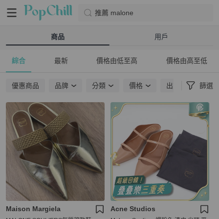
推薦 malone
商品
用戶
綜合
最新
價格由低至高
價格由高至低
優惠商品
品牌
分類
價格
出貨地點
篩選
Maison Margiela
Acne Studios