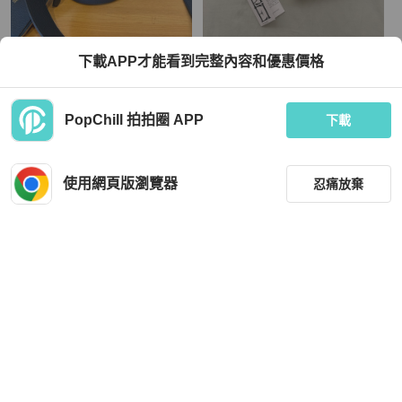
MOYNAT
POLENE
下載APP才能看到完整內容和優惠價格
Moynat Baluchon 水桶包
Poléne 手拿包 手掛包 短夾 卡夾
TWD 40,000
TWD 4,800
PopChill 拍拍圈 APP
下載
現折 800
狀況良好
本地
免運
狀況良好
本地
免運
使用網頁版瀏覽器
忍痛放棄
篩選
重設
品牌
分類
Chanel
Celine