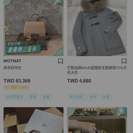
MOYNAT
莫奈斜挎包
巴黎品牌MAJE超蓬鬆毛圈連帽75%羊
毛大衣
TWD 63,368
TWD 4,680
現折 2,000
近新閒置品
香港
免運
狀況良好
本地
免運