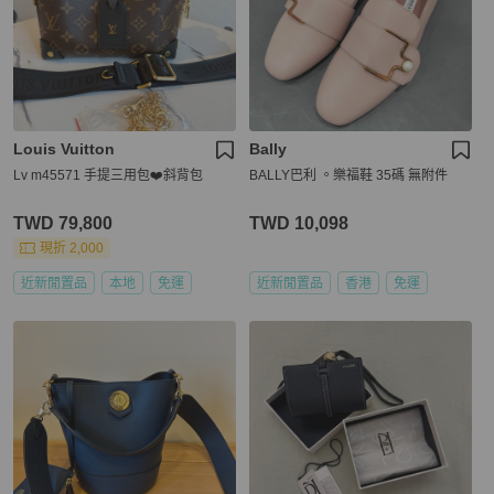
Louis Vuitton
Bally
Lv m45571 手提三用包❤️斜背包
BALLY巴利 。樂福鞋 35碼 無附件
TWD 79,800
TWD 10,098
現折 2,000
近新閒置品
本地
免運
近新閒置品
香港
免運