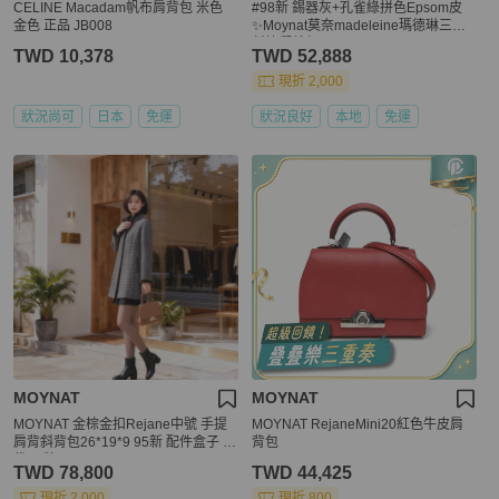
CELINE Macadam帆布肩背包 米色
#98新 錫器灰+孔雀綠拼色Epsom皮
金色 正品 JB008
✨Moynat莫奈madeleine瑪德琳三角
斜挎郵差包
TWD 10,378
TWD 52,888
現折 2,000
狀況尚可
日本
免運
狀況良好
本地
免運
MOYNAT
MOYNAT
MOYNAT 金棕金扣Rejane中號 手提
MOYNAT RejaneMini20紅色牛皮肩
肩背斜背包26*19*9 95新 配件盒子 塵
背包
袋 吊牌
TWD 78,800
TWD 44,425
現折 2,000
現折 800