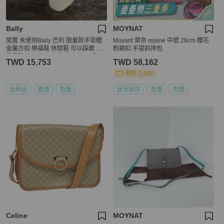
Bally
MOYNAT
閒置 未使用Bally 巴利 限量款手寫體
Moyant 莫奈 rejane 中號 26cm 櫻花
金屬方扣 樂福鞋 休閒鞋 可以踩跟 氣
粉銀扣 手提斜挎包
質優雅 意大利產 女款 米白色 尺碼：3
TWD 15,753
TWD 58,162
7 碼 附件：盒子 塵袋。
現折 2,000
全新品
香港
免運
狀況良好
香港
免運
Celine
MOYNAT