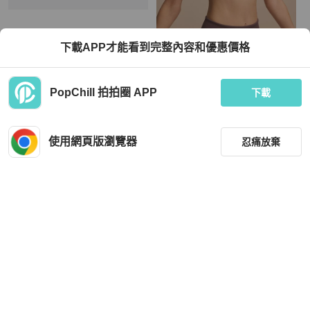
Dior
Hermès
下載APP才能看到完整內容和優惠價格
Christian Dior 迪奧 藍色刺繡CD釦75
::HERMES:: 酒紅色x橘 拼色瑜珈背心
公分腰封/腰帶/皮帶/配件
Yoga Bra Yoga Top
TWD 19,800
TWD 7,980
PopChill 拍拍圈 APP
下載
狀況良好
本地
免運
狀況良好
本地
免運
使用網頁版瀏覽器
忍痛放棄
篩選
重設
品牌
分類
Gucci