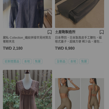
土屋鞄製造所
藏私·Collection_織紋拼接罕見材質古
日本帶回，日本製真皮手工腰包，磁
著輕夾克
吸式蓋子，超級方便 稀少品，撞包機
率少
TWD 2,180
TWD 6,980
近新閒置品
本地
免運
全新品
本地
免運