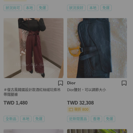
狀況尚可
本地
免運
狀況良好
本地
免運
Dior
＃復古風韓國設計款酒紅絲絨坑條吊
Dior腰封，可以調節大小
帶闊腿褲
TWD 1,480
TWD 32,308
現折 800
全新品
本地
免運
近新閒置品
香港
免運