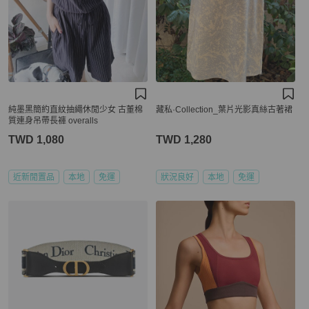
純墨黑簡約直紋抽繩休閒少女 古董棉
藏私·Collection_葉片光影真絲古著裙
質連身吊帶長褲 overalls
TWD 1,080
TWD 1,280
近新閒置品
本地
免運
狀況良好
本地
免運