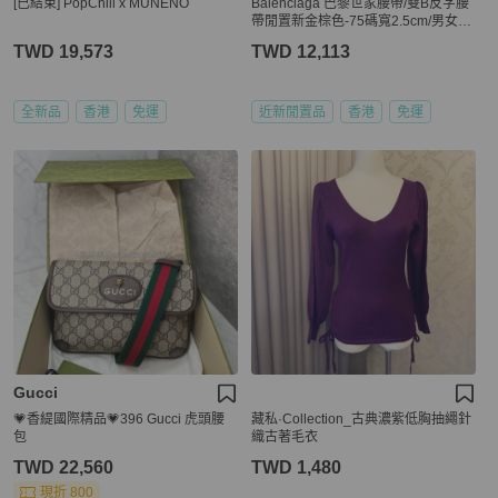
[已結束] PopChill x MUNENO
Balenciaga 巴黎世家腰帶/雙B反字腰
帶閒置新金棕色-75碼寬2.5cm/男女通
用。
TWD 19,573
TWD 12,113
全新品
香港
免運
近新閒置品
香港
免運
Gucci
💗香緹國際精品💗396 Gucci 虎頭腰
藏私·Collection_古典濃紫低胸抽繩針
包
織古著毛衣
TWD 22,560
TWD 1,480
現折 800