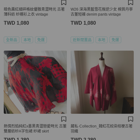
暗色棗紅細碎格紋優雅青澀時光 古著
W26 深海黑藍雪花叛逆少女 棉質丹寧
薄料紡 紗襯衫上衣 vintage
古董短褲 denim pants vintage
TWD 1,080
TWD 1,080
全新品
本地
免運
近新閒置品
本地
免運
熱情烈焰純紅x墨黑青澀戀愛時光 古董
藏私·Collection_韓紅花絞染桔梗古著
雙層紡紗A字包裙 紗裙 skirt
羽織
TWD 1,280
TWD 2,280