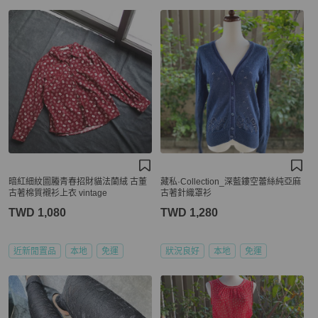
暗紅細紋圖螣青春招財貓法蘭絨 古董
藏私·Collection_深藍鏤空蕾絲純亞麻
古著棉質襯衫上衣 vintage
古著針織罩衫
TWD 1,080
TWD 1,280
近新閒置品
本地
免運
狀況良好
本地
免運