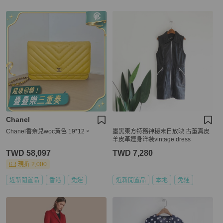
Chanel
Chanel香奈兒woc黃色 19*12。
墨黑東方特務神秘末日放映 古董真皮
羊皮革連身洋裝vintage dress
TWD 58,097
TWD 7,280
現折 2,000
近新閒置品
香港
免運
近新閒置品
本地
免運