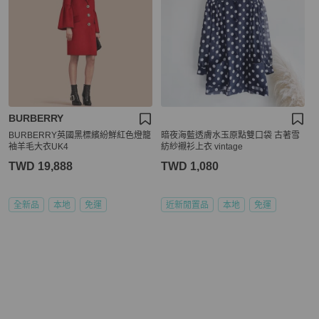
BURBERRY
BURBERRY英國黑標繽紛鮮紅色燈籠
暗夜海藍透膚水玉原點雙口袋 古著雪
袖羊毛大衣UK4
紡紗襯衫上衣 vintage
TWD 19,888
TWD 1,080
全新品
本地
免運
近新閒置品
本地
免運