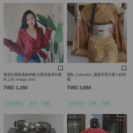
暗深紅極美滿版刺繡 古著亮面滑布襯
藏私·Collection_鵝黃荒草古董小紋和
衫上衣 vintage Shirt
服
TWD 1,280
TWD 3,880
近新閒置品
本地
免運
狀況良好
本地
免運