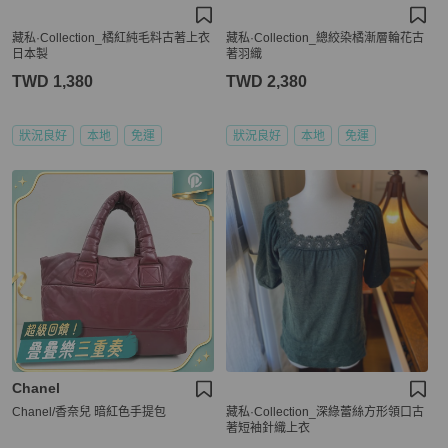
藏私·Collection_橘紅純毛料古著上衣
藏私·Collection_總絞染橘漸層輪花古
日本製
著羽織
TWD 1,380
TWD 2,380
狀況良好
本地
免運
狀況良好
本地
免運
Chanel
Chanel/香奈兒 暗紅色手提包
藏私·Collection_深綠蕾絲方形領口古
著短袖針織上衣