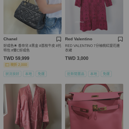
Chanel
Red Valentino
好成色🌟 香奈兒 #黑金 #荔枝牛皮 #托
RED VALENTINO 7分袖桃紅提花連
特包 #雙C好成色
衣裙
TWD 59,999
TWD 3,000
現折 2,000
狀況良好
本地
免運
近新閒置品
本地
免運