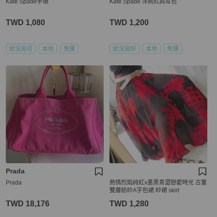
Kate Spade手環
Kate Spade 洋桃紅肩背包
TWD 1,080
TWD 1,200
狀況尚可
本地
免運
狀況良好
本地
免運
Prada
Prada
熱情烈焰純紅x墨黑青澀戀愛時光 古董
雙層紡紗A字包裙 紗裙 skirt
TWD 18,176
TWD 1,280