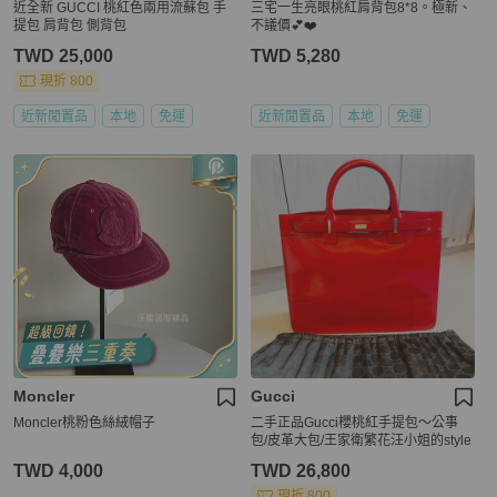
近全新 GUCCI 桃紅色兩用流蘇包 手
三宅一生亮眼桃紅肩背包8*8。極新、
提包 肩背包 側背包
不議價💕❤️
TWD 25,000
TWD 5,280
現折 800
近新閒置品
本地
免運
近新閒置品
本地
免運
Moncler
Gucci
Moncler桃粉色絲絨帽子
二手正品Gucci櫻桃紅手提包～公事
包/皮革大包/王家衛繁花汪小姐的style
TWD 4,000
TWD 26,800
現折 800