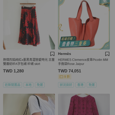
Hermès
熱情烈焰純紅x墨黑青澀戀愛時光 古董
HERMES Clemence皮革Picotin MM
雙層紡紗A字包裙 紗裙 skirt
手挽袋Rose Jaipur
TWD 1,280
TWD 74,051
9 折
近新閒置品
本地
免運
狀況良好
香港
免運