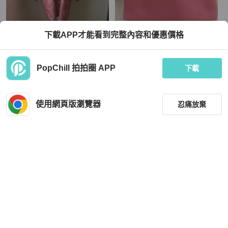
Hermès
下載APP才能看到完整內容和優惠價格
藏私·Collection_莓色點點藤蔓絞染古
HERMES凱莉25公分金扣
著羽織
TWD 2,080
TWD 600,000
PopChill 拍拍圈 APP
下載
現折 4,500
近新閒置品
本地
免運
全新品
本地
免運
使用網頁版瀏覽器
忍痛放棄
篩選
重設
品牌
分類
Chanel
MCM