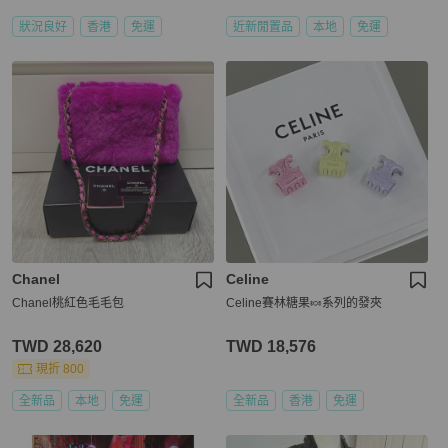
狀況良好
香港
免運
近新閒置品
本地
免運
Chanel
Celine
Chanel桃紅色毛毛包
Celine賽林糖果🍬系列的發夾
TWD 28,620
TWD 18,576
現折 800
全新品
本地
免運
全新品
香港
免運