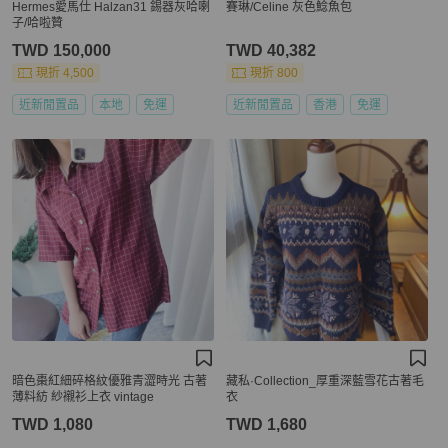
Hermes愛馬仕 Halzan31 錫器灰哈喇
賽琳/Celine 灰色鯰魚包
子/哈啦贊
TWD 150,000
TWD 40,382
現折 4,500
現折 800
近新閒置品
本地
免運
近新閒置品
香港
免運
暗色棗紅細碎格紋優雅青澀時光 古著
藏私·Collection_厚重深藍雪花古著毛
薄料紡 紗襯衫上衣 vintage
衣
TWD 1,080
TWD 1,680