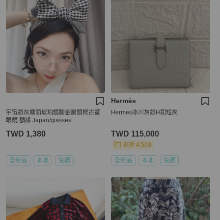
Hermès
宇宙銀灰霧面琥珀鏡腳金屬鏡框古蕫
Hermes冰川灰銀H釦短夾
眼鏡 額緣 Japan/giasses
TWD 1,380
TWD 115,000
現折 4,500
全新品
本地
免運
全新品
本地
免運