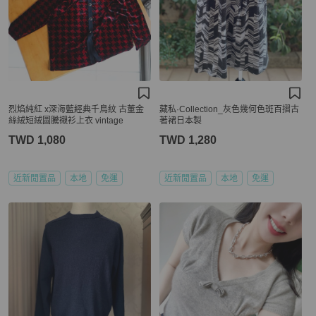
烈焰純紅 x深海藍經典千鳥紋 古董金
藏私·Collection_灰色幾何色斑百摺古
絲絨短絨圖騰襯衫上衣 vintage
著裙日本製
TWD 1,080
TWD 1,280
近新閒置品
本地
免運
近新閒置品
本地
免運