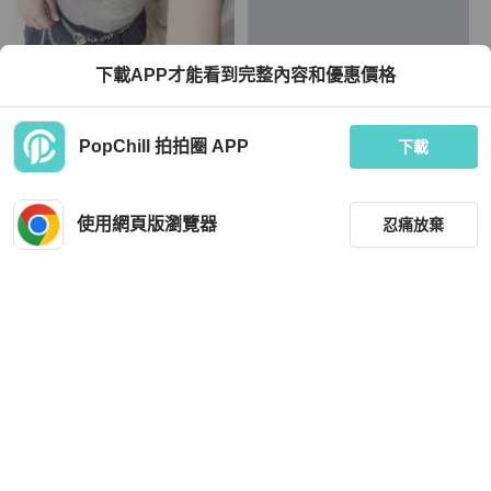
Hermès
下載APP才能看到完整內容和優惠價格
墨灰高領華麗氣質公主澎袖 古董羊絨
（售出）愛馬仕全新大象灰絲巾短夾
羊毛衣毛衫cashmere sweater
TWD 1,280
TWD 32,000
PopChill 拍拍圈 APP
下載
現折 800
近新閒置品
本地
免運
全新品
本地
免運
使用網頁版瀏覽器
忍痛放棄
篩選
重設
品牌
分類