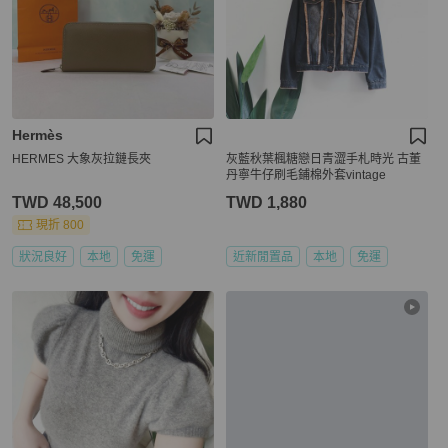
Hermès
HERMES 大象灰拉鏈長夾
灰藍秋葉楓糖戀日青澀手札時光 古董
丹寧牛仔刷毛鋪棉外套vintage
TWD 48,500
TWD 1,880
現折 800
狀況良好
本地
免運
近新閒置品
本地
免運