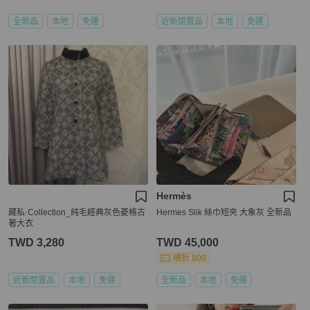
全新品
本地
免運
近新閒置品
本地
免運
Hermès
藏私·Collection_純毛經典灰色菱格古
Hermes Slik 絲巾短夾 大象灰 全新品
著大衣
TWD 3,280
TWD 45,000
現折 800
近新閒置品
本地
免運
全新品
本地
免運