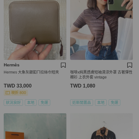
Hermès
Hermes 大象灰銀釦ㄇ拉絲巾短夾
咖啡x純黑透膚短袖清涼外罩 古著彈性
襯衫 上衣外套 vintage
TWD 33,000
TWD 1,080
現折 800
狀況良好
本地
免運
近新閒置品
本地
免運