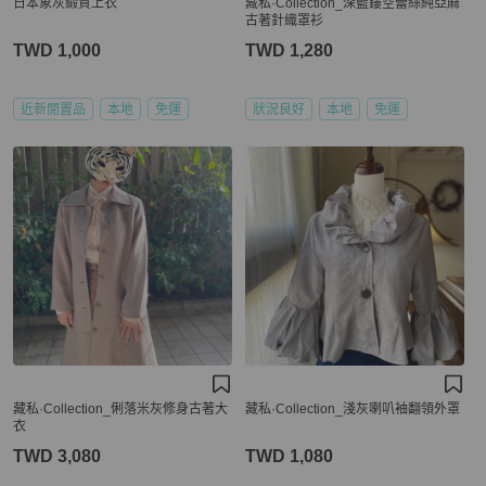
日本象灰緞質上衣
藏私·Collection_深藍鏤空蕾絲純亞麻
古著針織罩衫
TWD 1,000
TWD 1,280
近新閒置品
本地
免運
狀況良好
本地
免運
藏私·Collection_俐落米灰修身古著大
藏私·Collection_淺灰喇叭袖翻領外罩
衣
TWD 3,080
TWD 1,080