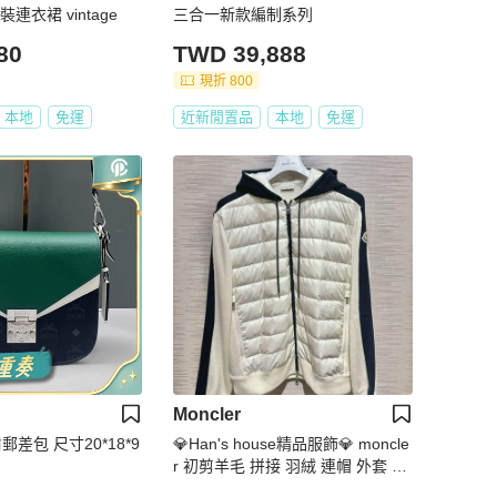
連衣裙 vintage
三合一新款編制系列
80
TWD 39,888
現折 800
本地
免運
近新閒置品
本地
免運
Moncler
差包 尺寸20*18*9
💎Han's house精品服飾💎 moncle
r 初剪羊毛 拼接 羽絨 連帽 外套 現
貨XL 原價41600