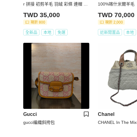
r 拼接 初剪羊毛 羽絨 彩條 連帽 外
100%喀什米爾羊毛
套 深藍 現貨 L原價45000
TWD 35,000
TWD 70,000
現折 800
現折 2,000
全新品
本地
免運
近新閒置品
本地
Gucci
Chanel
gucci編織斜挎包
CHANEL In The M