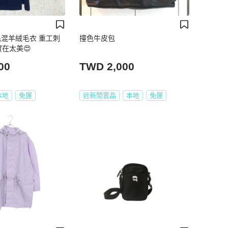
o 羊毛混羊絨毛衣 重工刺
撞色牛皮包
在太美😍
00
TWD 2,000
本地
免運
近新閒置品
本地
免運