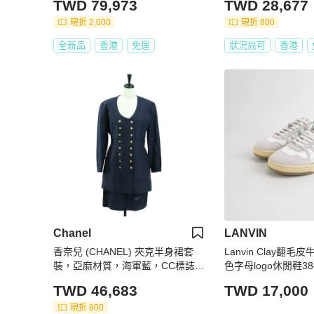
TWD 79,973
TWD 28,677
現折 2,000
現折 800
全新品
香港
免運
狀況尚可
香港
Chanel
LANVIN
香奈兒 (CHANEL) 夾克半身裙套
Lanvin Clay翻
裝，亞麻材質，海軍藍，CC標誌，
色字母logo休閒鞋3
貨號158556M
TWD 46,683
TWD 17,000
現折 800