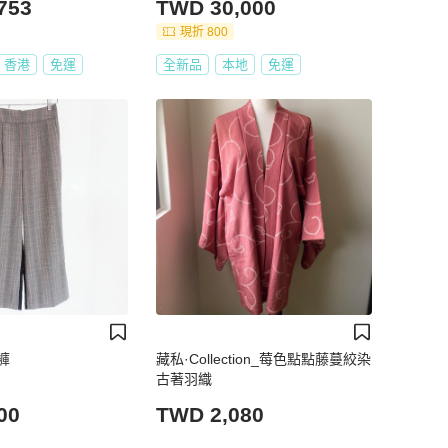
753
TWD 30,000
現折 800
香港
免運
全新品
本地
免運
褲
藏私·Collection_莓色點點藤蔓絞染
古著羽織
00
TWD 2,080