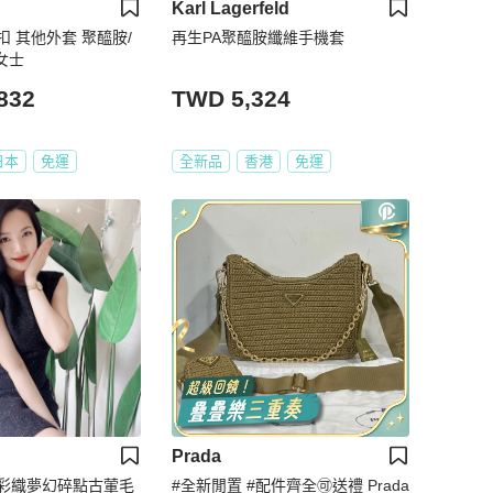
Karl Lagerfeld
 其他外套 聚醯胺/
再生PA聚醯胺纖維手機套
女士
832
TWD 5,324
日本
免運
全新品
香港
免運
Prada
彩織夢幻碎點古葷毛
#全新閒置 #配件齊全🉑送禮 Prada