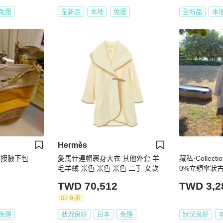
免運
全新品
本地
免運
全新品
本
Hermès
拼接腋下包
愛馬仕連帽裹身大衣 其他外套 羊
藏私·Collec
毛羊絨 米色 米色 米色 二手 女款
0%立領傘狀
TWD 70,512
TWD 3,2
9 折
免運
狀況良好
日本
免運
狀況良好