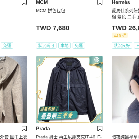
MCM
Hermès
MCM 拼色包包
愛馬仕系列紐扣
棉 紫色 二手 
TWD 7,680
TWD 26,
9 折
免運
狀況尚可
本地
免運
狀況良好
Prada
連帽外套 圍巾上衣
Prada 男士 再生尼龍夾克IT-46 IT-
暗夜純黑星星