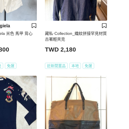
giela
giela 米色 馬甲 背心
藏私·Collection_織紋拼接罕見材質
古著輕夾克
800
TWD 2,180
地
免運
近新閒置品
本地
免運