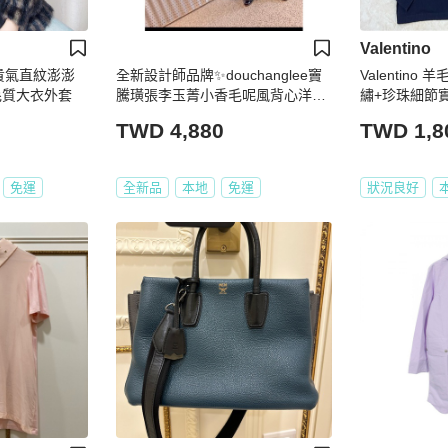
Valentino
貴氣直紋澎澎
全新設計師品牌✨douchanglee竇
Valentin
毛質大衣外套
騰璜張李玉菁小香毛呢風背心洋裝
繡+珍珠細節實
拼接紗裙連身裙
TWD 4,880
TWD 1,8
免運
全新品
本地
免運
狀況良好