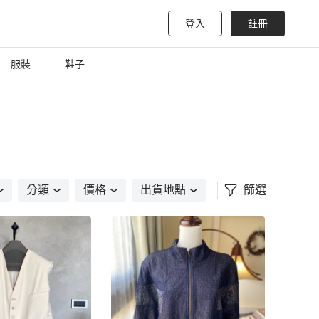
登入
註冊
服裝
鞋子
分類
價格
出貨地點
篩選