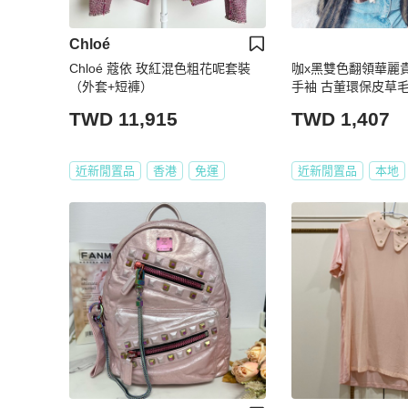
Chloé
Chloé 蔻依 玫紅混色粗花呢套裝
咖x黑雙色翻領華麗
（外套+短褲）
手袖 古董環保皮草
TWD 11,915
TWD 1,407
近新閒置品
香港
免運
近新閒置品
本地