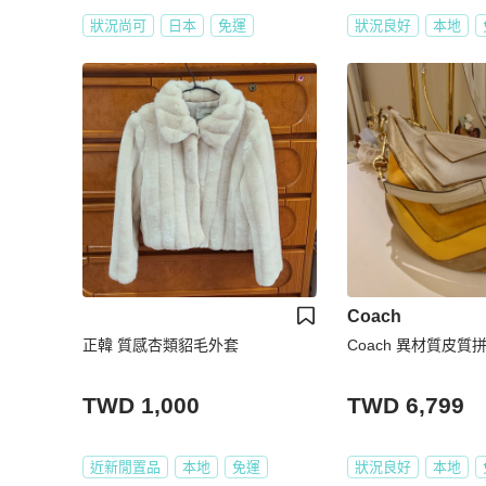
狀況尚可
日本
免運
狀況良好
本地
Coach
正韓 質感杏類貂毛外套
Coach 異材質皮質
TWD 1,000
TWD 6,799
近新閒置品
本地
免運
狀況良好
本地