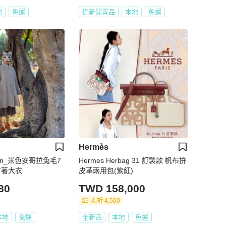
地
免運
近新閒置品
本地
免運
Hermès
tion_米色安哥拉兔毛7
Hermes Herbag 31 訂製款 帆布拚
古著大衣
皮革兩用包(紫紅)
80
TWD 158,000
現折 4,500
本地
免運
全新品
本地
免運