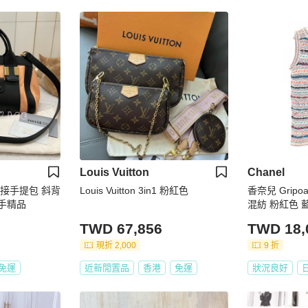
Louis Vuitton
Chanel
色拼接手提包 斜背
Louis Vuitton 3in1 粉紅色
香奈兒 Grip
二手精品
混紡 粉紅色 藍
裝
TWD 67,856
TWD 18,
現折 2,000
9 折
免運
近新閒置品
香港
免運
狀況良好