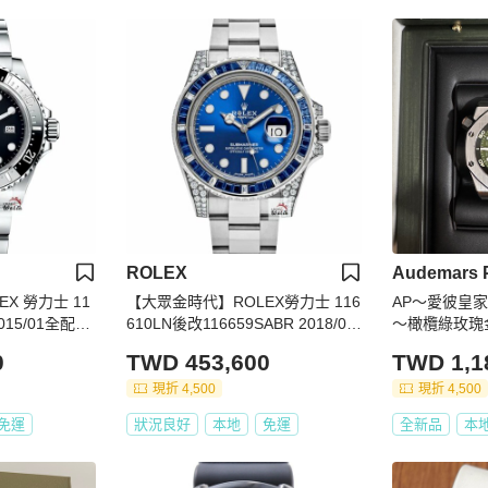
ROLEX
Audemars P
X 勞力士 11
【大眾金時代】ROLEX勞力士 116
AP～愛彼皇
 2015/01全配件
610LN後改116659SABR 2018/01
～橄欖綠玫瑰
大眾金時代L13
卡 精鑲渣男款 時間管理大師 後加
0
TWD 453,600
TWD 1,1
寶石鑽圈/鑽腳 大眾金時代B1498
現折 4,500
現折 4,500
免運
狀況良好
本地
免運
全新品
本