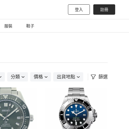
登入
註冊
服裝
鞋子
分類
價格
出貨地點
篩選