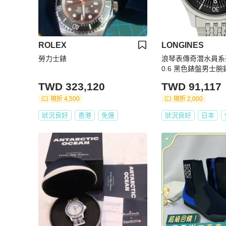
ROLEX
LONGINES
勞力士錶
浪琴表傳奇潛水員系列 L
0.6 黑色錶盤男士腕
TWD 323,120
TWD 91,117
現折 4,500
現折 2,000
狀況良好
香港
免運
狀況良好
日本