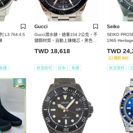
Gucci
Seiko
3.764.4.5
Gucci潛水錶，總重154.2公克，不
SEIKO PR
錶
鏽鋼材質，自動上鍊機芯，黑色錶
1965 Herit
盤，136.3
錶盤手錶
TWD 18,618
TWD 24,
現折 800
免運
狀況尚可
日本
免運
狀況良好