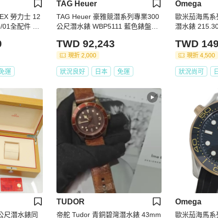
TAG Heuer
Omega
X 勞力士 12
TAG Heuer 豪雅競潛系列專業300
歐米茄海馬系
19/01全配件 D-
公尺潛水錶 WBP5111 藍色錶盤男
潛水錶 215.30
 排氦氣閥 錶徑4
士腕錶
錶盤男士腕錶
0
TWD 92,243
TWD 149
20
現折 2,000
現折 4,500
免運
狀況良好
日本
免運
狀況尚可
TUDOR
Omega
0公尺潛水錶同
帝舵 Tudor 青銅碧灣潛水錶 43mm
歐米茄海馬系列 21