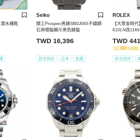
Seiko
ROLEX
料潛水襪靴
精工Prospex男錶SBDJ065不鏽鋼
【大眾金時代】
石英模擬顯示黑色錶盤
610LN改116
圈/鑽腳 渣男款
TWD 16,396
TWD 441
時代B1224
現折 4,500
運
狀況良好
日本
免運
狀況良好