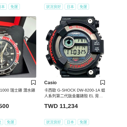
日本
免運
狀況良好
日本
免運
Casio
star1000 瑞士錶 潛水錶
卡西歐 G-SHOCK DW-8200-1A 蛙
人系列第二代鈦金屬錶殼 EL 背光
紅色/深灰色 1995年6月發布
500
TWD 11,234
地
免運
狀況良好
日本
免運