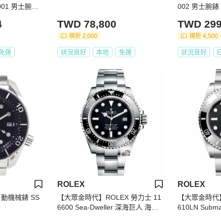
4 001 男士腕錶
002 男士腕
0米防水，日
4
TWD 78,800
TWD 299
芯，Sedna
橡膠錶帶，透
現折 2,000
現折 4,500
免運
狀況良好
本地
免運
狀況良好
ROLEX
ROLEX
士自動機械錶 SS
【大眾金時代】ROLEX 勞力士 11
【大眾金時代】
6600 Sea-Dweller 深海巨人 海使
610LN Subm
2015/06 大眾金時代B1176
3 新款 入門