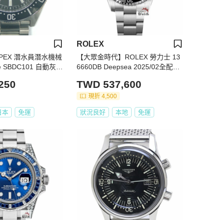
ROLEX
OSPEX 潛水員潛水機械
【大眾金時代】ROLEX 勞力士 13
age SBDC101 自動灰色
6660DB Deepsea 2025/02全配件
最新款 漸層藍水鬼王 錶扣原廠膠
250
TWD 537,600
膜 大眾金時代G217
現折 4,500
日本
免運
狀況良好
本地
免運