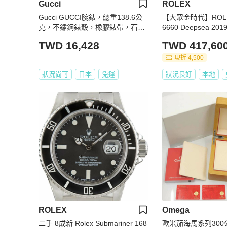
Gucci
ROLEX
Gucci GUCCI腕錶，總重138.6公
【大眾金時代】ROLE
克，不鏽鋼錶殼，橡膠錶帶，石英
6660 Deepsea 20
機芯，黑色錶盤，型號136.2 YA13
blue 漸層藍水鬼王
TWD 16,428
TWD 417,60
6204B
4mm 大眾金時代G2
現折 4,500
狀況尚可
日本
免運
狀況良好
本地
ROLEX
Omega
二手 8成新 Rolex Submariner 168
歐米茄海馬系列30