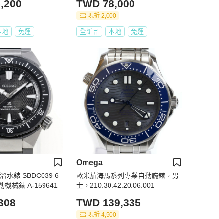
,200
TWD 78,000
金時代B1477
現折 2,000
本地
免運
全新品
本地
免運
Omega
 潛水錶 SBDC039 6
歐米茄海馬系列專業自動腕錶，男
自動機械錶 A-159641
士，210.30.42.20.06.001
308
TWD 139,335
現折 4,500