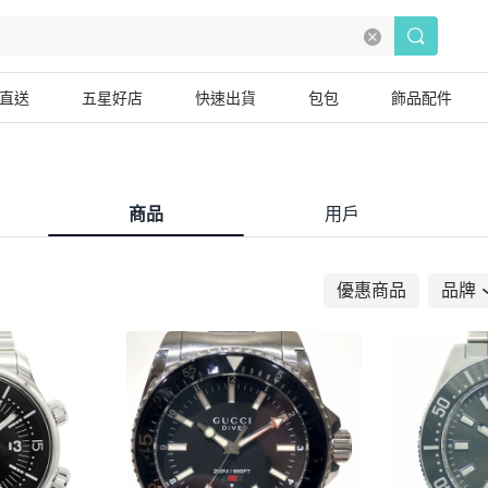
直送
五星好店
快速出貨
包包
飾品配件
商品
用戶
優惠商品
品牌