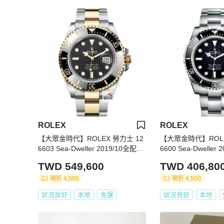
ROLEX
ROLEX
【大眾金時代】ROLEX 勞力士 12
【大眾金時代】ROLE
6603 Sea-Dweller 2019/10全配件
6600 Sea-Dweller
單金海使 半金海使 已貼膜 排氦氣
短期數 陶瓷圈海使 
TWD 549,600
TWD 406,80
閥 錶徑43mm 大眾金時代B1072
01
現折 4,500
現折 4,500
狀況良好
本地
免運
狀況良好
本地