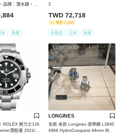
錶，品牌：潛水錶，30
2
期顯示，自動上鍊機
,884
TWD 72,718
金材質，不銹鋼錶殼，
底錶背
現折 2,000
日本
免運
全新品
日本
免運
LONGINES
ROLEX 勞力士126
全新 未拆 Longines 浪琴錶 L3840
ariner潛航者 2021/0
4966 HydroConquest 44mm Blue
必選 陶瓷圈黑水鬼 錶
Sunray Dial Men's Bracelet Watch