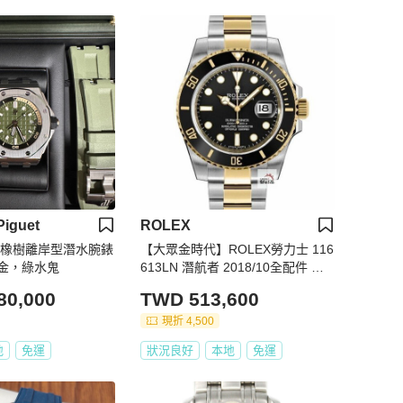
iguet
ROLEX
家橡樹離岸型潛水腕錶
【大眾金時代】ROLEX勞力士 116
金，綠水鬼
613LN 潛航者 2018/10全配件 熱
門保值款 半金黑水鬼 大眾金時代G
80,000
TWD 513,600
309
現折 4,500
地
免運
狀況良好
本地
免運