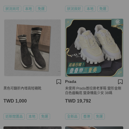
狀況尚可
本地
免運
狀況良好
本地
免運
Prada
黑色可翻折內增高短襪靴
未使用 Prada普拉達老爹鞋 變形金剛
白色齒輪底 變身機能少女 38碼
TWD 1,000
TWD 19,792
近新閒置品
本地
免運
全新品
香港
免運