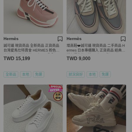
Hermès
Hermès
誠可議 現貨商品 全新商品 正貨商品
增高鞋❤️誠可議 現貨商品 二手商品 H
台灣愛馬仕特賣會 HERMES 粉色麂
ermes 日本專櫃購入 正貨商品 經典灰
皮休閒老爺增高鞋 尺寸39.5公分
粉色運動休閒鞋 尺寸38.5號
TWD 15,199
TWD 9,000
全新品
本地
免運
狀況良好
本地
免運