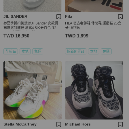
JIL SANDER
Fila
🎁夏季折扣倒數🎁Jil Sander 女款帆
FILA 復古老爹鞋 休閒鞋 運動鞋 25公
布厚底餅乾鞋 增高4.5公分白色 IT37/3
分 US7碼
8/39 建議購買小一號
TWD 16,950
TWD 1,899
全新品
本地
免運
近新閒置品
本地
免運
Stella McCartney
Michael Kors