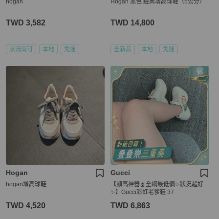
hogan
Hogan 黑色 經典增高球鞋（5公分）
TWD 3,582
TWD 14,800
狀況尚可
本地
免運
全新品
本地
免運
Hogan
Gucci
hogan增高球鞋
【顯高神器⏫️全網最低價✨狀況超好
✨】Gucci彩虹老爹鞋 37
TWD 4,520
TWD 6,863