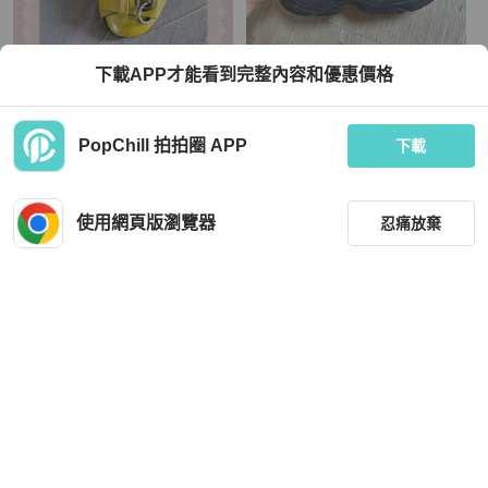
adidas
下載APP才能看到完整內容和優惠價格
XY JFNLZM 精品亮面漆皮蝴蝶結環釦
Adidas 黑色老爹鞋
內增高娃娃鞋 24.5
TWD 1,200
TWD 1,000
PopChill 拍拍圈 APP
下載
狀況良好
本地
免運
狀況良好
本地
免運
使用網頁版瀏覽器
忍痛放棄
篩選
重設
品牌
分類
Salvatore Ferragamo
Louis Vuitton