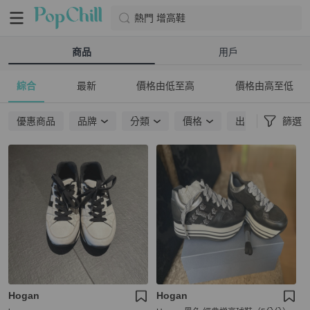
熱門 增高鞋
商品
用戶
綜合
最新
價格由低至高
價格由高至低
優惠商品
品牌
分類
價格
出貨地點
篩選
Hogan
Hogan