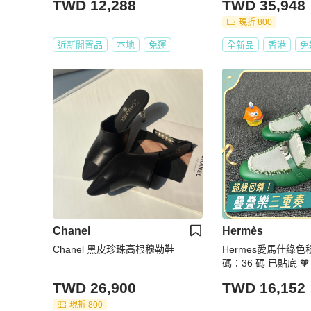
TWD 12,288
TWD 35,948
現折 800
近新閒置品
本地
免運
全新品
香港
免
Chanel
Hermès
Chanel 黑皮珍珠高根穆勒鞋
Hermes愛馬仕綠色
碼：36 碼 已貼底 🧡
TWD 26,900
TWD 16,152
現折 800