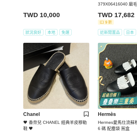
379X06416040 磨
0 新款 男款
TWD 10,000
TWD 17,682
9 折
狀況良好
本地
免運
近新閒置品
日本
Chanel
Hermès
🖤 香奈兒 CHANEL 經典羊皮穆勒
Hermes愛馬仕流蘇
鞋 🖤
6 碼 配塵袋 🈚盒