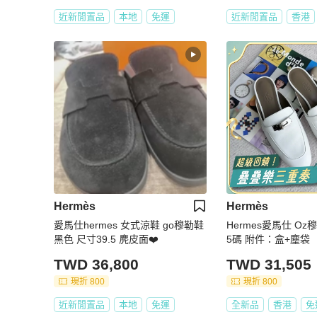
近新閒置品
本地
免運
近新閒置品
香港
Hermès
Hermès
愛馬仕hermes 女式涼鞋 go穆勒鞋
Hermes愛馬仕 Oz穆
黑色 尺寸39.5 麂皮面❤️
5碼 附件：盒+塵袋
TWD 36,800
TWD 31,505
現折 800
現折 800
近新閒置品
本地
免運
全新品
香港
免