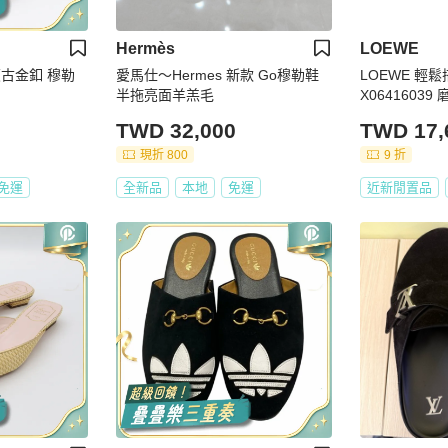
Hermès
LOEWE
 復古金釦 穆勒
愛馬仕～Hermes 新款 Go穆勒鞋
LOEWE 輕鬆
半拖亮面羊羔毛
X0641603
色 新款 男款 #
TWD 32,000
TWD 17,
現折 800
9 折
免運
全新品
本地
免運
近新閒置品