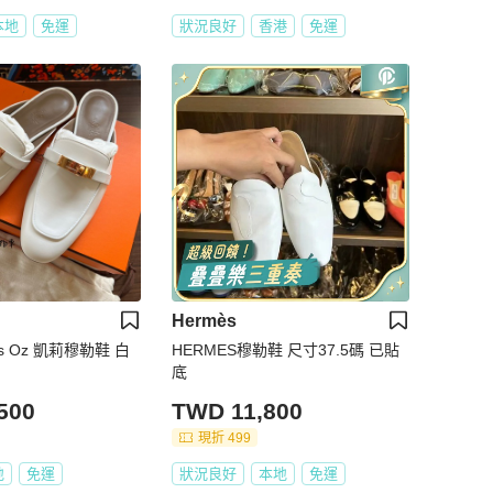
本地
免運
狀況良好
香港
免運
Hermès
les Oz 凱莉穆勒鞋 白
HERMES穆勒鞋 尺寸37.5碼 已貼
底
500
TWD 11,800
現折 499
地
免運
狀況良好
本地
免運