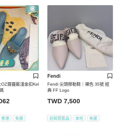
Fendi
仕OZ霧霾藍淺金扣Kel
Fendi 尖頭穆勒鞋｜裸色 35號 經
 37碼
典 FF Logo
062
TWD 7,500
香港
免運
近新閒置品
本地
免運