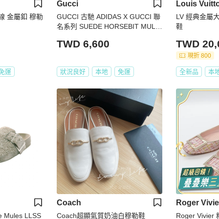
Gucci
Louis Vuitt
色絲線 金屬釦 穆勒
GUCCI 古馳 ADIDAS X GUCCI 聯
LV 經典金屬大
名系列 SUEDE HORSEBIT MULE
鞋
S 馬銜扣穆勒鞋 麂皮 黑色
TWD 6,600
TWD 20,
現折 800
免運
狀況良好
本地
免運
全新品
本
Coach
Roger Vivie
e Mules LLSS
Coach超顯氣質奶油白穆勒鞋
Roger Viv