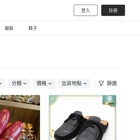
登入
註冊
服裝
鞋子
分類
價格
出貨地點
篩選