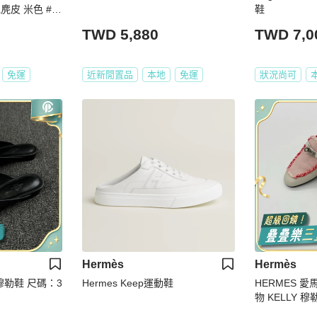
毛麂皮 米色 #4
鞋
TWD 5,880
TWD 7,0
免運
近新閒置品
本地
免運
狀況尚可
Hermès
Hermès
穆勒鞋 尺碼：3
Hermes Keep運動鞋
HERMES 
物 KELLY 穆勒鞋 EU 35 1
62,000