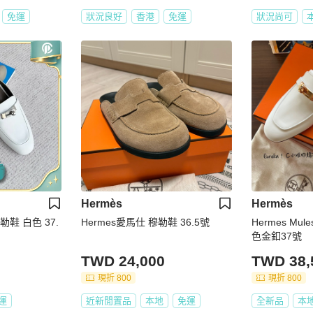
免運
狀況良好
香港
免運
狀況尚可
Hermès
Hermès
勒鞋 白色 37.
Hermes愛馬仕 穆勒鞋 36.5號
Hermes Mu
色金釦37號
TWD 24,000
TWD 38,
現折 800
現折 800
運
近新閒置品
本地
免運
全新品
本