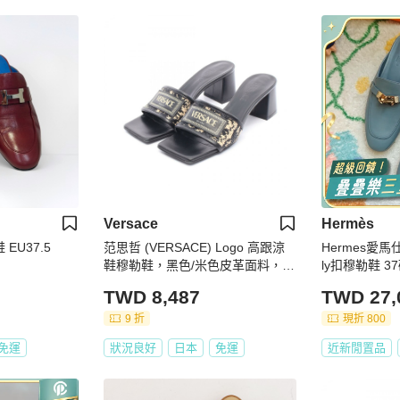
Versace
Hermès
 EU37.5
范思哲 (VERSACE) Logo 高跟涼
Hermes愛馬
鞋穆勒鞋，黑色/米色皮革面料，36
ly扣穆勒鞋
碼，二手女鞋
TWD 8,487
TWD 27,
9 折
現折 800
免運
狀況良好
日本
免運
近新閒置品