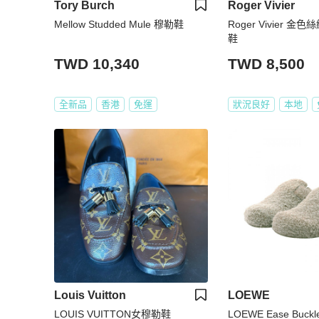
Tory Burch
Roger Vivier
Mellow Studded Mule 穆勒鞋
Roger Vivier 金
鞋
TWD 10,340
TWD 8,500
全新品
香港
免運
狀況良好
本地
Louis Vuitton
LOEWE
LOUIS VUITTON女穆勒鞋
LOEWE Ease Buckl