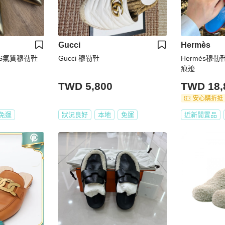
Gucci
Hermès
ERS氣質穆勒鞋
Gucci 穆勒鞋
Hermès穆勒鞋 37.5號 僅試穿
痕迹
TWD 5,800
TWD 18,
安心購折抵
免運
狀況良好
本地
免運
近新閒置品