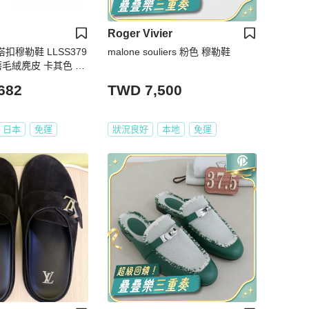
Roger Vivier
搭扣穆勒鞋 LLSS379
malone souliers 粉色 穆勒鞋
9 磨毛絨麂皮 卡其色 米
39
682
TWD 7,500
日本
免運
狀況良好
本地
免運