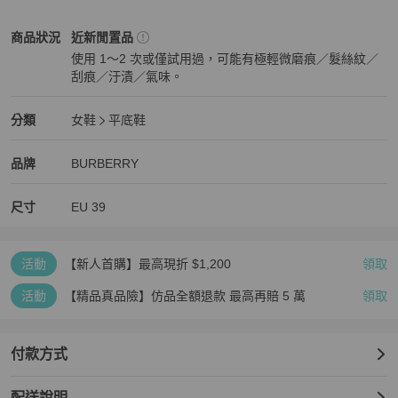
穿著他迎向美好未來💕

BURBERRY
女鞋
商品狀態與細節
商品狀況
近新閒置品
🌈附有鞋盒防塵套……..

使用 1～2 次或僅試用過，可能有極輕微磨痕／髮絲紋／
🌈沒沒沒沒購買證明及發票….

刮痕／汙漬／氣味。
近新閒置品
   —— 介意者勿試 ——
BURBERRY
女鞋
分類資訊
分類
女鞋
平底鞋
女鞋
/
平底鞋
推薦
BURBERRY
BURBERRY
精品
推薦清單
女鞋
品牌介紹
品牌
BURBERRY
尺寸
EU
39
活動
【新人首購】最高現折 $1,200
領取
活動
【精品真品險】仿品全額退款 最高再賠 5 萬
領取
付款方式
配送說明