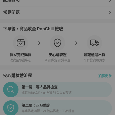
常見問題
下單後，商品收至 PopChill 檢驗
買家完成購買
安心購驗證
驗證通過出貨
收貨至驗證中心
正品鑑定 品質檢查
平台發貨給買家
安心購檢驗流程
了解更多
PopChill拍拍圈正品驗證、安心購檢驗流程介紹
第一關：專人品質檢查
確認商品狀況、配件等 符合頁面描述
第二關：正品鑑定
專業鑑定團隊、AI 儀器鑑定、正品證書