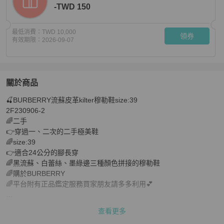
-TWD 150
最低消費：
TWD 10,000
領券
有效期限：
2026-09-07
關於商品
關於
🍒BURBERRY流蘇皮革kilter穆勒鞋size:39

🍒BURBERRY流蘇皮革kilter穆勒鞋size:39 2F230906-2
2F230906-2

🌈二手

👉穿過一、二次的二手極美鞋

🌈size:39

👉適合24公分的腳長穿

🌈黑流蘇、白蕾絲、墨綠邊三種顏色拼接的穆勒鞋

🌈購於BURBERRY

🌈平台附有正品鑑定服務買家朋友請多多利用💕

🌺👗— 名作家珍愛德蕭說「一雙好鞋會帶你走向美好的地方」，「也
查看更多
許你會慢慢變老，但是不管怎麼樣，你總能找到一雙屬於自己的鞋，