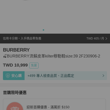
信用卡分期・入手精品零負擔
TWD 405
/ 月
BURBERRY
🍒BURBERRY流蘇皮革kilter穆勒鞋size:39 2F230906-2
TWD 10,999
免運
安心購
+499 專人檢查品質、正品鑑定
首購限時優惠
迎新首購優惠 - 滿萬折 $150