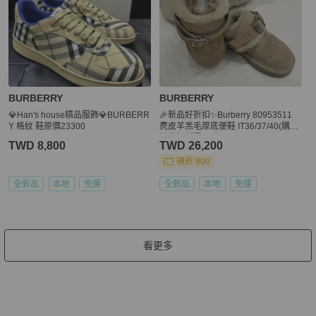
BURBERRY
BURBERRY
💎Han's house精品服飾💎BURBERR
🎉新品好折扣✨Burberry 80953511
Y 格紋 鞋原價23300
麂皮羊羔毛厚底便鞋 IT36/37/40(購買
請告知所需尺寸)
TWD 8,800
TWD 26,200
現折 800
全新品
本地
免運
全新品
本地
免運
看更多