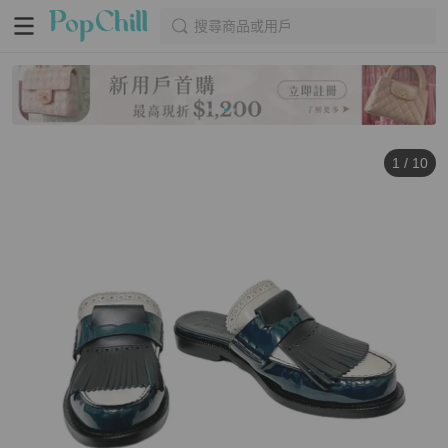
搜尋商品或用戶
1
/
10