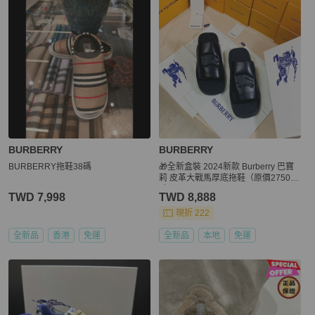
BURBERRY
BURBERRY
BURBERRY拖鞋38碼
🎁全新盒裝 2024新款 Burberry 巴寶
莉 皮革大戰馬厚底拖鞋（原價2750
0）
TWD 7,998
TWD 8,888
現折 222
全新品
香港
免運
全新品
本地
免運