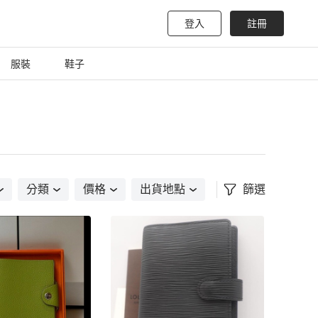
登入
註冊
服裝
鞋子
分類
價格
出貨地點
篩選