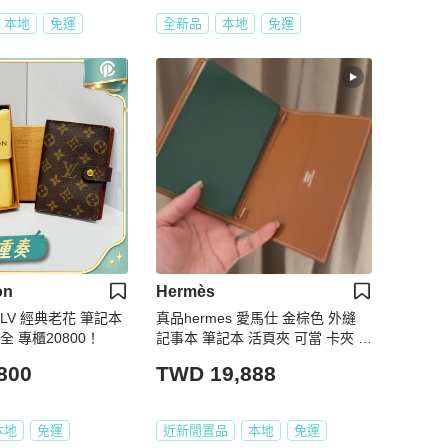
本地
免運
全新品
本地
免運
on
Hermès
 LV 經典老花 筆記本
真品hermes 愛馬仕 金棕色 外縫
全 專櫃20800！
記事本 筆記本 活頁夾 可當 卡夾 卡
包 皮夾 護照夾 信用卡卡夾 名片夾
800
TWD 19,888
本地
免運
近新閒置品
本地
免運