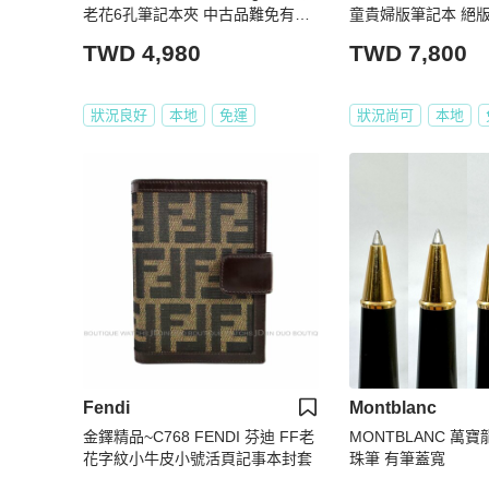
老花6孔筆記本夾 中古品難免有歲
童貴婦版筆記本 絕版
月痕跡，完美主義者請勿下單，謝
本
TWD 4,980
TWD 7,800
謝
狀況良好
本地
免運
狀況尚可
本地
Fendi
Montblanc
金鐸精品~C768 FENDI 芬迪 FF老
MONTBLANC 萬寶
花字紋小牛皮小號活頁記事本封套
珠筆 有筆蓋寬