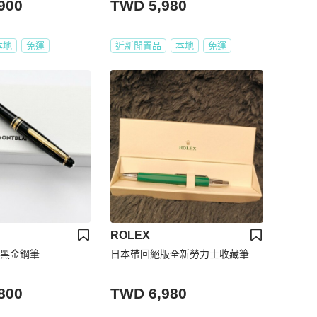
900
TWD 5,980
本地
免運
近新閒置品
本地
免運
ROLEX
NC黑金鋼筆
日本帶回絕版全新勞力士收藏筆
800
TWD 6,980