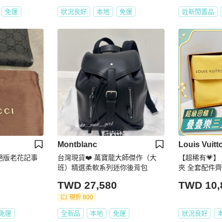
免運
狀況良好
本地
免運
近新閒置品
Montblanc
Louis Vuitt
i絕版老花記事
台灣現貨❤️ 萬寶龍大師傑作（大
【超稀有💗】
班）精選柔軟系列迷你後背包
夾 全套配件齊
TWD 27,580
TWD 10,
現折 800
免運
全新品
本地
免運
狀況良好