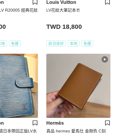
on
Louis Vuitton
on LV R20005 經典花紋
LV花紋大筆記本📒
00
TWD 18,800
本地
免運
狀況良好
本地
免運
on
Hermès
清日本帶回正版LV水
真品 hermes 愛馬仕 金剛色 C刻