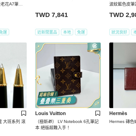
老花A7筆記
波紋藍色皮筆
TWD 7,841
TWD 2,9
免運
近新閒置品
本地
免運
狀況良好
Louis Vuitton
Hermès
龍 大班系列 滾
（極新🎁） LV Notebook 6孔筆記
Hermes 
本 絕版超難入手！