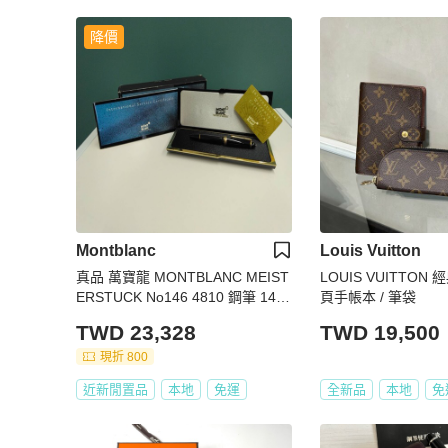
降價
Montblanc
Louis Vuitton
真品 萬寶龍 MONTBLANC MEIST
LOUIS VUITTO
ERSTUCK No146 4810 鋼筆 14K
頁手帳本 / 筆袋
筆尖 黑金 F尖 罕見90年代全套原
TWD 23,328
TWD 19,500
始包裝
現折 800
近新閒置品
本地
免運
全新品
本地
免