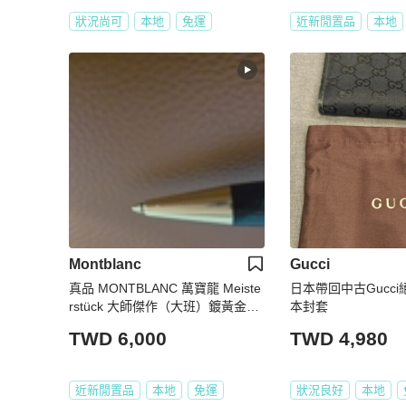
狀況尚可
本地
免運
近新閒置品
本地
Montblanc
Gucci
真品 MONTBLANC 萬寶龍 Meiste
日本帶回中古Gucc
rstück 大師傑作（大班）鍍黃金經
本封套
典原子筆
TWD 6,000
TWD 4,980
近新閒置品
本地
免運
狀況良好
本地