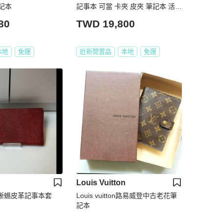
記本
記事本 可當 卡夾 皮夾 筆記本 活頁
夾 名片夾 信用卡卡夾 卡包
80
TWD 19,800
本地
免運
近新閒置品
本地
免運
Louis Vuitton
磚色蜥蜴皮革記事本套
Louis vuitton路易威登中古老花筆
記本