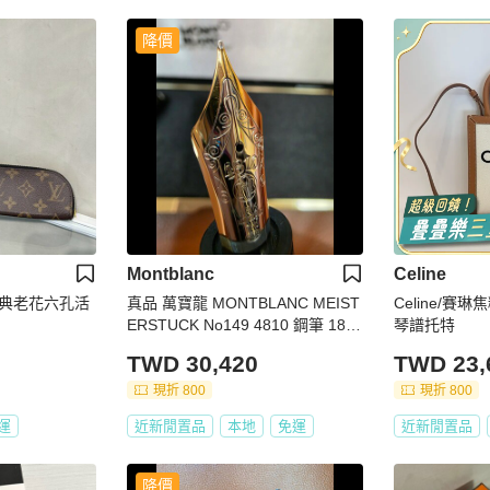
降價
Montblanc
Celine
N 經典老花六孔活
真品 萬寶龍 MONTBLANC MEIST
Celine/賽
ERSTUCK No149 4810 鋼筆 18K
琴譜托特
筆尖 黑金 M尖 罕見90年代全套原
TWD 30,420
TWD 23,
始包裝
現折 800
現折 800
運
近新閒置品
本地
免運
近新閒置品
降價