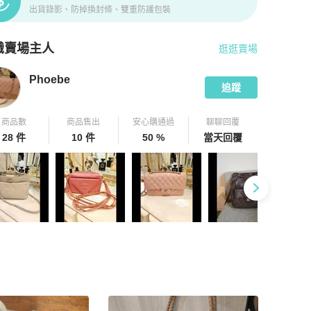
出貨錄影、防掉換封條、雙重防護包裝
識賣場主人
逛逛賣場
pChill 拍拍圈嚴選賣家
Phoebe
介紹
Phoebe
追蹤
商品數
商品售出
安心購通過
聊聊回覆
28 件
10 件
50 %
當天回覆