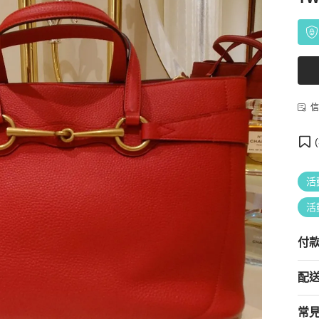
信
(
活
活
付
配
常