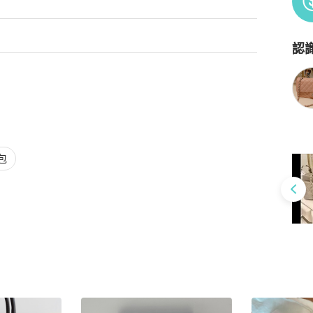
認
Po
包