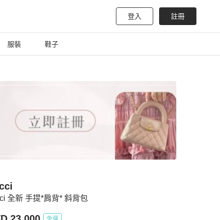
登入
註冊
服裝
鞋子
cci
cci 全新 手提*肩背* 斜背包
D 23,000
免運