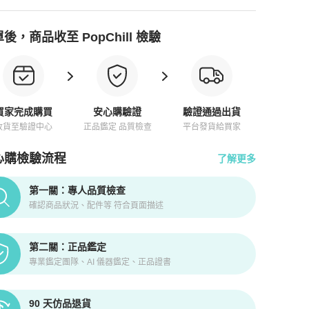
後，商品收至 PopChill 檢驗
買家完成購買
安心購驗證
驗證通過出貨
收貨至驗證中心
正品鑑定 品質檢查
平台發貨給買家
心購檢驗流程
了解更多
pChill拍拍圈正品驗證、安心購檢驗流程介紹
第一關：專人品質檢查
確認商品狀況、配件等 符合頁面描述
第二關：正品鑑定
專業鑑定團隊、AI 儀器鑑定、正品證書
90 天仿品退貨