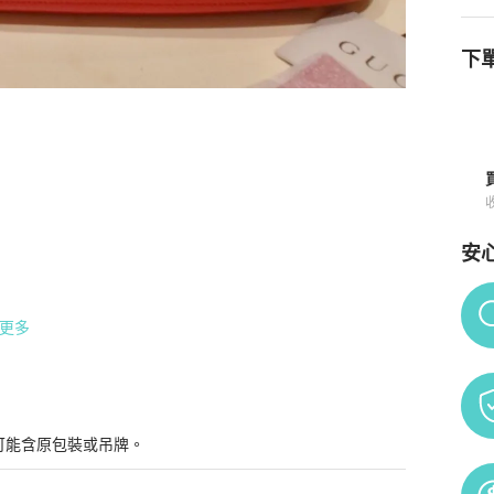
下單
知
安
Po
更多
可能含原包裝或吊牌。