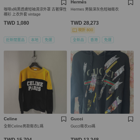
Hermès
咖啡x純黑透膚短袖清涼外罩 古著彈性
Hermes 男裝深灰色短袖衛衣
襯衫 上衣外套 vintage
TWD 1,080
TWD 28,273
現折 800
近新閒置品
本地
免運
全新品
香港
免運
Celine
Gucci
全新Celine男款衛衣L碼
Gucci衛衣xs碼
TWD 15,704
TWD 13,248