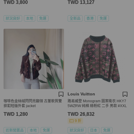
TWD 3,800
TWD 13,127
狀況良好
本地
免運
全新品
香港
免運
Louis Vuitton
咖啡色金絲絨閃閃亮翻領 古董軟質雙
路易威登 Monogram 圖案衛衣 HKY7
排釦短版外套 jacket
5WZRW 純棉 綠粉紅 二手 男款 #XXL
TWD 1,280
TWD 26,832
9 折
近新閒置品
本地
免運
狀況良好
日本
免運