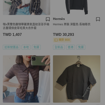
Hermès
咖x黑雙色翻領華麗貴氣直紋澎澎手袖
Hermes 男裝 深藍色 長袖衛衣
古董環保皮草毛質大衣外套
TWD 1,407
TWD 30,293
現折 800
近新閒置品
本地
免運
全新品
香港
免運