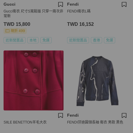
Gucci
Fendi
Gucci衛衣 尺寸S寬鬆版 只穿一兩次非
FENDI衛衣L碼
常新
TWD 15,800
TWD 16,152
現折 499
近新閒置品
本地
免運
近新閒置品
香港
免運
Fendi
SIILE BENETTON羊毛大衣
FENDI芬迪圓領長袖 衛衣 男款 黑色