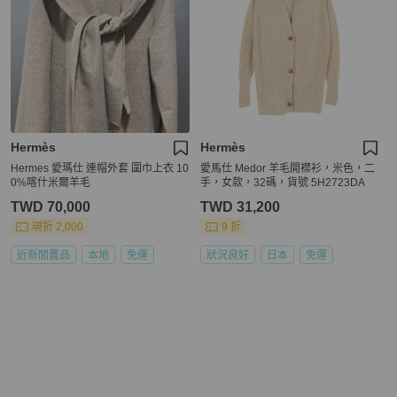
Hermès
Hermès
Hermes 愛瑪仕 連帽外套 圍巾上衣 10
愛馬仕 Medor 羊毛開襟衫，米色，二
0%喀什米爾羊毛
手，女款，32碼，貨號 5H2723DA
TWD 70,000
TWD 31,200
現折 2,000
9 折
近新閒置品
本地
免運
狀況良好
日本
免運