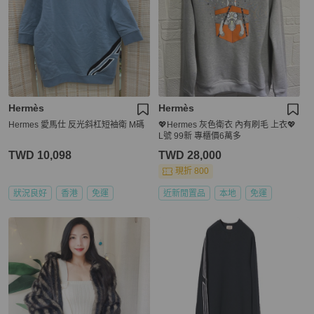
Hermès
Hermès
Hermes 愛馬仕 反光斜杠短袖衛 M碼
💖Hermes 灰色衛衣 內有刷毛 上衣💖
L號 99新 專櫃價6萬多
TWD 10,098
TWD 28,000
現折 800
狀況良好
香港
免運
近新閒置品
本地
免運