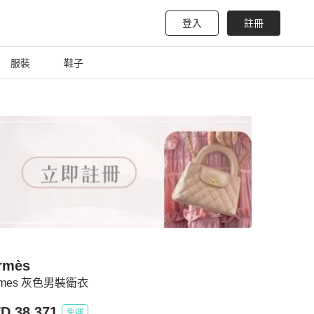
登入
註冊
服裝
鞋子
rmès
rmes 灰色男裝衛衣
D 38,371
免運