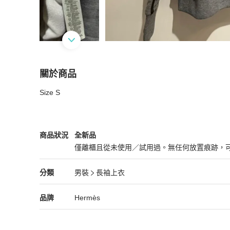
關於商品
關於
Size S
Hermes 灰色男裝衛衣
商品詳情與購買須知
Hermès
男裝
商品狀態與細節
商品狀況
全新品
僅離櫃且從未使用／試用過。無任何放置痕跡，
全新品
Hermès
男裝
分類資訊
分類
男裝
長袖上衣
男裝
/
長袖上衣
推薦
Hermès
Hermès
精品
推薦清單
男裝
品牌介紹
品牌
Hermès