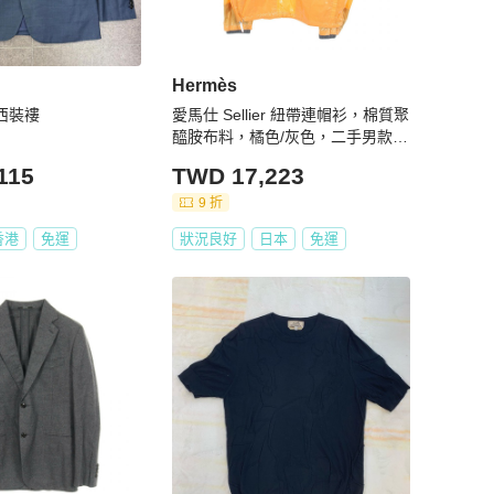
Hermès
裝西裝褸
愛馬仕 Sellier 紐帶連帽衫，棉質聚
醯胺布料，橘色/灰色，二手男款，
50 號
115
TWD 17,223
9 折
香港
免運
狀況良好
日本
免運