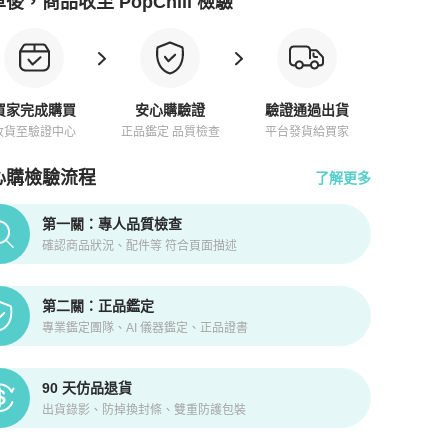
後，商品收至 PopChill 檢驗
買家完成購買
安心購驗證
驗證通過出貨
收貨至驗證中心
正品鑑定 品質檢查
平台發貨給買家
心購檢驗流程
了解更多
pChill拍拍圈正品驗證、安心購檢驗流程介紹
第一關：專人品質檢查
確認商品狀況、配件等 符合頁面描述
第二關：正品鑑定
專業鑑定團隊、AI 儀器鑑定、正品證書
90 天仿品退貨
出貨錄影、防掉換封條、雙重防護包裝