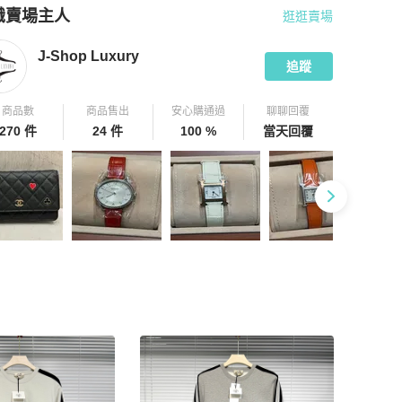
識賣場主人
逛逛賣場
pChill 拍拍圈嚴選賣家
J-Shop Luxury
介紹
J-Shop Luxury
追蹤
商品數
商品售出
安心購通過
聊聊回覆
270 件
24 件
100 %
當天回覆