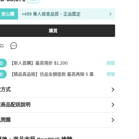
安心購
+499 專人檢查品質、正品鑑定
購買
2
)
動
【新人首購】最高現折 $1,200
領取
動
【精品真品險】仿品全額退款 最高再賠 5 萬
領取
款方式
境商品配送說明
見問題