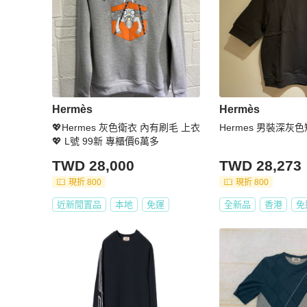
Hermès
Hermès
💖Hermes 灰色衛衣 內有刷毛 上衣
Hermes 男裝深灰
💖 L號 99新 專櫃價6萬多
TWD 28,000
TWD 28,273
現折 800
現折 800
近新閒置品
本地
免運
全新品
香港
免