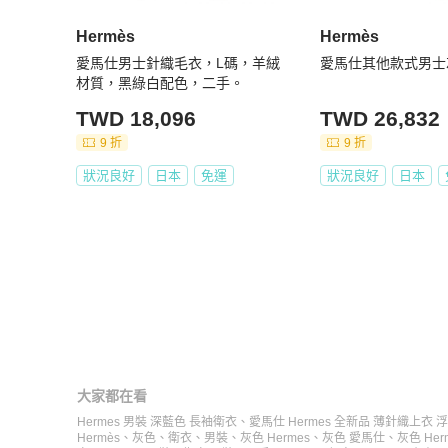
Hermès
Hermès
愛馬仕男士針織毛衣，L碼，羊絨
愛馬仕其他款式男士
材質，黑綠白配色，二手。
TWD 18,096
TWD 26,832
9 折
9 折
狀況良好
日本
免運
狀況良好
日本
大家都在看
Hermes 男裝 深藍色 長袖衛衣
、
愛馬仕 Hermes 全新品 薄針織上衣 
Hermès
、
灰色
、
衛衣
、
男裝
、
灰色 Hermes
、
灰色 愛馬仕
、
灰色 Her