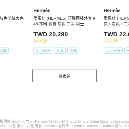
Hermès
Hermès
灰色羊絨夾克
愛馬仕 (HERMES) 訂製西裝外套 #
愛馬仕 (HER
48 布料 棉質 灰色 二手 男士
克，灰色，二
TWD 20,280
TWD 22,
9 折
9 折
免運
狀況良好
日本
免運
狀況良好
看更多
浮雕圖案 深藍色 尺寸S
、
Hermes 437305HA Cheval Ombre Coton Manches Longues Bla
mès
、
灰色 衛衣
、
灰色 男裝
、
Hermes 愛馬仕
、
Hermes Hermès
、
Hermes 衛衣
、
H