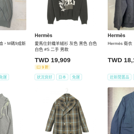
Hermès
Hermès
T恤，M碼9成新
愛馬仕針織羊絨衫 灰色 黑色 白色
Hermès 衛衣
白色 #S 二手 男款
TWD 19,909
TWD 18,
9 折
免運
狀況良好
日本
免運
近新閒置品