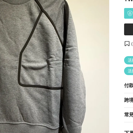
(
活
活
付
跨
常