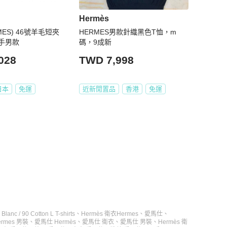
Hermès
MES) 46號羊毛短夾
HERMES男款針織黑色T恤，m
手男款
碼，9成新
028
TWD 7,998
日本
免運
近新閒置品
香港
免運
nc / 90 Cotton L T-shirts
、
Hermès 衛衣
Hermes
、
愛馬仕
、
ermes 男裝
、
愛馬仕 Hermès
、
愛馬仕 衛衣
、
愛馬仕 男裝
、
Hermès 衛