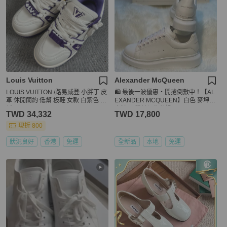
Louis Vuitton
Alexander McQueen
LOUIS VUITTON /路易威登 小胖丁 皮
🛍️ 最後一波優惠・開搶倒數中！【AL
革 休閒簡約 低幫 板鞋 女款 白紫色 95
EXANDER MCQUEEN】白色 麥坤小
新
白鞋(下單前須先私訊)
TWD 34,332
TWD 17,800
現折 800
狀況良好
香港
免運
全新品
本地
免運