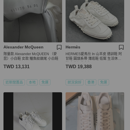
Alexander McQueen
Hermès
限量款 Alexander McQUEEN （麥
HERMES愛馬仕 In 山羊皮 德訓鞋 阿
昆）小白鞋 女款 鱷魚紋銀尾 小白鞋
甘鞋 圓頭系帶 薄底鞋 低幫 生活休閒
鞋 女款經典白色
TWD 13,131
TWD 19,388
近新閒置品
本地
免運
狀況良好
香港
免運