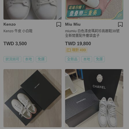
Kenzo
Miu Miu
Kenzo 牛皮 小白鞋
miumiu 白色漆皮瑪莉珍高跟鞋38號
全新閒置配件塵袋盒子
TWD 3,500
TWD 19,800
現折 499
狀況尚可
本地
免運
全新品
本地
免運