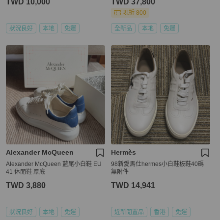
TWD 10,000
TWD 37,800
現折 800
狀況良好
本地
免運
全新品
本地
免運
Alexander McQueen
Hermès
Alexander McQueen 藍尾小白鞋 EU
98新愛馬仕hermes小白鞋板鞋40碼
41 休閒鞋 厚底
無附件
TWD 3,880
TWD 14,941
狀況良好
本地
免運
近新閒置品
香港
免運