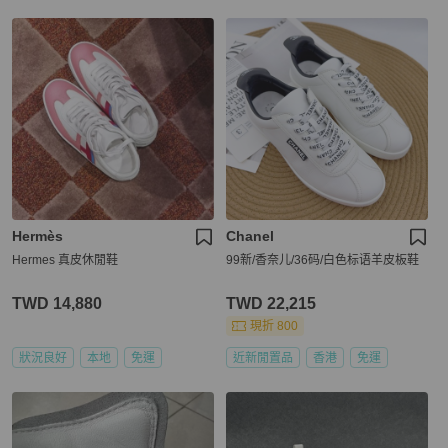
Hermès
Chanel
Hermes 真皮休閒鞋
99新/香奈儿/36码/白色标语羊皮板鞋
TWD 14,880
TWD 22,215
現折 800
狀況良好
本地
免運
近新閒置品
香港
免運