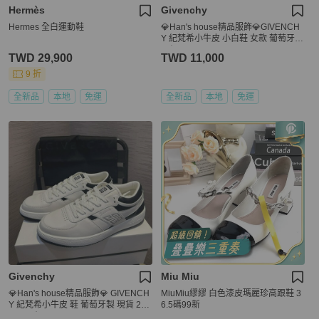
Hermès
Givenchy
Hermes 全白運動鞋
💎Han's house精品服飾💎GIVENCH
Y 紀梵希小牛皮 小白鞋 女款 葡萄牙製
原價22300
TWD 29,900
TWD 11,000
9 折
全新品
本地
免運
全新品
本地
免運
Givenchy
Miu Miu
💎Han's house精品服飾💎 GIVENCH
MiuMiu繆繆 白色漆皮瑪麗珍高跟鞋 3
Y 紀梵希小牛皮 鞋 葡萄牙製 現貨 29~
6.5碼99新
29.5原價24000