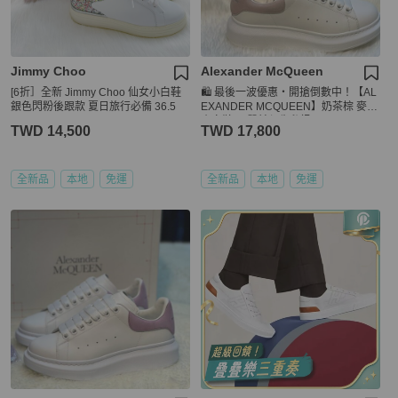
Jimmy Choo
Alexander McQueen
[6折］全新 Jimmy Choo 仙女小白鞋
🛍️ 最後一波優惠・開搶倒數中！【AL
銀色閃粉後跟款 夏日旅行必備 36.5
EXANDER MCQUEEN】奶茶棕 麥坤
小白鞋(下單前須先私訊)
TWD 14,500
TWD 17,800
全新品
本地
免運
全新品
本地
免運