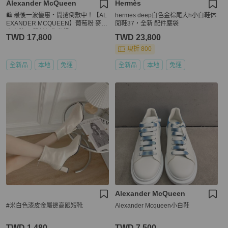
Alexander McQueen
Hermès
🛍️ 最後一波優惠・開搶倒數中！【AL
hermes deep白色金棕尾大h小白鞋休
EXANDER MCQUEEN】葡萄粉 麥坤
閒鞋37，全新 配件塵袋
小白鞋(下單前須先私訊)
TWD 17,800
TWD 23,800
現折 800
全新品
本地
免運
全新品
本地
免運
Alexander McQueen
#米白色漆皮金屬邊高跟短靴
Alexander Mcqueen小白鞋
TWD 1,480
TWD 7,500