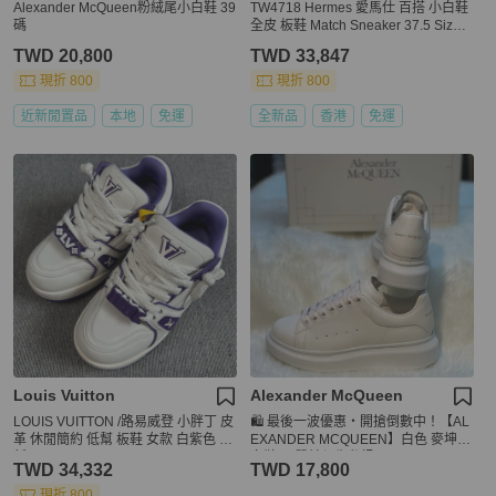
Alexander McQueen粉絨尾小白鞋 39
TW4718 Hermes 愛馬仕 百搭 小白鞋
碼
全皮 板鞋 Match Sneaker 37.5 Size B
lanc / Nature
TWD 20,800
TWD 33,847
現折 800
現折 800
近新閒置品
本地
免運
全新品
香港
免運
Louis Vuitton
Alexander McQueen
LOUIS VUITTON /路易威登 小胖丁 皮
🛍️ 最後一波優惠・開搶倒數中！【AL
革 休閒簡約 低幫 板鞋 女款 白紫色 95
EXANDER MCQUEEN】白色 麥坤小
新
白鞋(下單前須先私訊)
TWD 34,332
TWD 17,800
現折 800