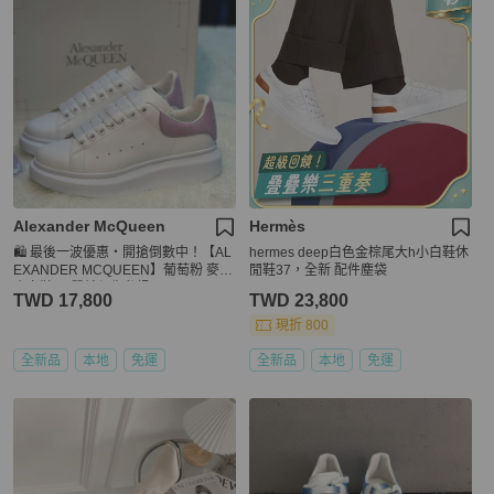
Alexander McQueen
Hermès
🛍️ 最後一波優惠・開搶倒數中！【AL
hermes deep白色金棕尾大h小白鞋休
EXANDER MCQUEEN】葡萄粉 麥坤
閒鞋37，全新 配件塵袋
小白鞋(下單前須先私訊)
TWD 17,800
TWD 23,800
現折 800
全新品
本地
免運
全新品
本地
免運