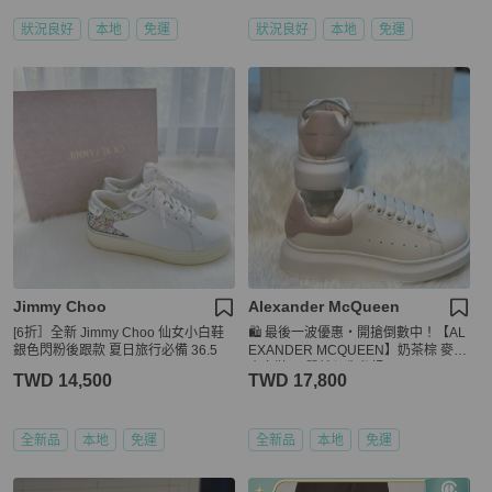
狀況良好
本地
免運
狀況良好
本地
免運
Jimmy Choo
Alexander McQueen
[6折］全新 Jimmy Choo 仙女小白鞋
🛍️ 最後一波優惠・開搶倒數中！【AL
銀色閃粉後跟款 夏日旅行必備 36.5
EXANDER MCQUEEN】奶茶棕 麥坤
小白鞋(下單前須先私訊)
TWD 14,500
TWD 17,800
全新品
本地
免運
全新品
本地
免運