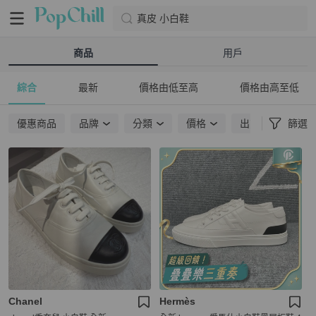
真皮 小白鞋
商品
用戶
綜合
最新
價格由低至高
價格由高至低
優惠商品
品牌
分類
價格
出貨地點
篩選
Chanel
Hermès