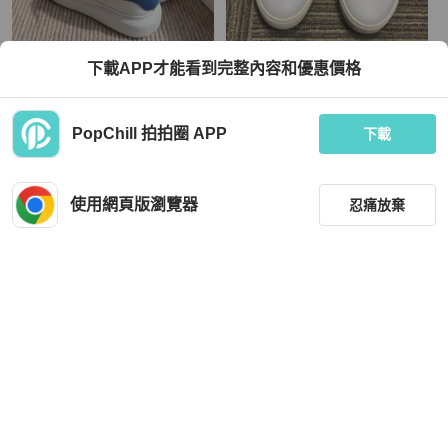
Alexander McQueen
Hermès
下載APP才能看到完整內容和優惠價格
Alexander McQueen 藍尾小白鞋 EU
98新愛馬仕hermes小白鞋板鞋40碼
41 休閒鞋 厚底
無附件
TWD 3,880
TWD 14,941
PopChill 拍拍圈 APP
下載
狀況良好
本地
免運
近新閒置品
香港
免運
使用網頁版瀏覽器
忍痛放棄
篩選
重設
品牌
分類
Hermès
Chanel