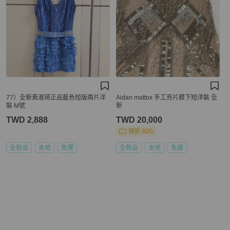
77）全新黃淑琦正品藍色短版兩片洋
Aidan mattox 手工亮片膝下短洋裝 全
裝 M號
新
TWD 2,888
TWD 20,000
現折 800
全新品
本地
免運
全新品
本地
免運