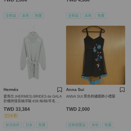
全新品
本地
免運
全新品
本地
免運
Hermès
Anna Sui
愛馬仕 (HERMES) BRIDES de GALA
ANNA SUI 黑色刺繡綴飾小禮服
針織拼接長袖洋裝 #38 絲/絲/羊毛 藍
色 二手
TWD 33,384
TWD 2,000
9 折
狀況良好
日本
免運
近新閒置品
本地
免運