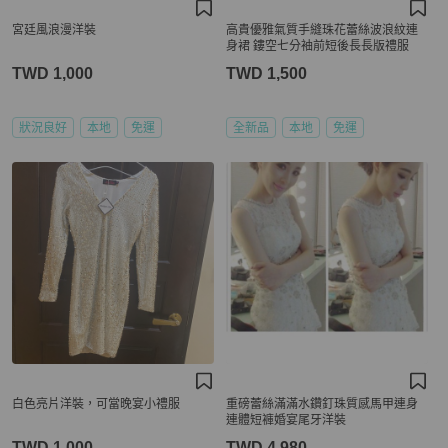
宮廷風浪漫洋裝
高貴優雅氣質手縫珠花蕾絲波浪紋連
身裙 鏤空七分袖前短後長長版禮服
TWD 1,000
TWD 1,500
狀況良好
本地
免運
全新品
本地
免運
白色亮片洋裝，可當晚宴小禮服
重磅蕾絲滿滿水鑽釘珠質感馬甲連身
連體短褲婚宴尾牙洋裝
TWD 1,000
TWD 4,980