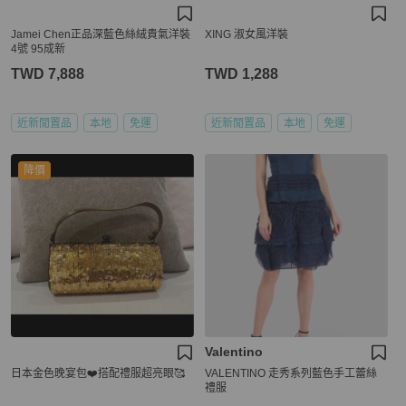
Jamei Chen正品深藍色絲絨貴氣洋裝
XING 淑女風洋裝
4號 95成新
TWD 7,888
TWD 1,288
近新閒置品
本地
免運
近新閒置品
本地
免運
降價
Valentino
日本金色晚宴包❤️搭配禮服超亮眼🥰
VALENTINO 走秀系列藍色手工蕾絲
禮服