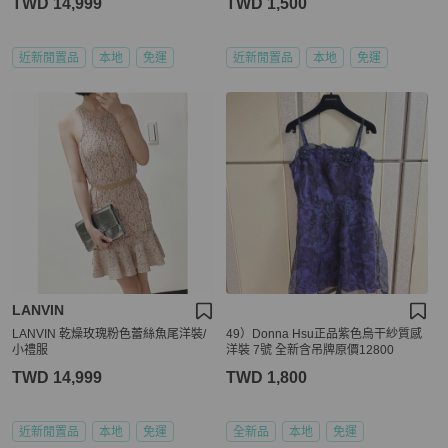
TWD 14,999
TWD 1,500
近新閒置品
本地
免運
近新閒置品
本地
免運
LANVIN
LANVIN 乾燥玫瑰粉色蕾絲魚尾洋裝/
49）Donna Hsu正品紫色烏干紗質感
小禮服
洋裝 7號 全新含吊牌原價12800
TWD 14,999
TWD 1,800
近新閒置品
本地
免運
全新品
本地
免運