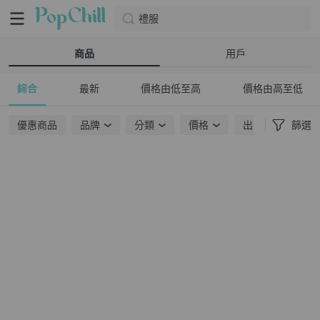
禮服
商品
用戶
綜合
最新
價格由低至高
價格由高至低
優惠商品
品牌
分類
價格
出貨地點
篩選