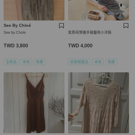
See By Chloé
See by Chole
氣質荷葉邊手繪藝術小洋裝
TWD 3,800
TWD 4,000
全新品
本地
免運
近新閒置品
本地
免運