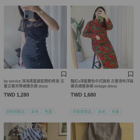
lip service 深海黑藍銀釦簡約修身 古
豔紅x深藍雙色中式旗袍 古著滑布洋裝
董古著吊帶裙連衣裙 dress
連衣裙連身裙 vintage dress
TWD 1,280
TWD 1,680
近新閒置品
本地
免運
近新閒置品
本地
免運