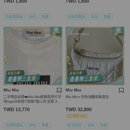
TWD 1,800
TWD 1,600
近新閒置品
本地
免運
近新閒置品
本地
免運
Miu Miu
Miu Miu
二手精品自賣❤️Miu Miu經典款亮片字
Miu Miu • 白色油臘皮飯盒包
母logo白色短T.短袖T恤上衣.近新.XS
號
TWD 13,770
TWD 32,800
現折 800
近新閒置品
本地
免運
狀況良好
本地
免運