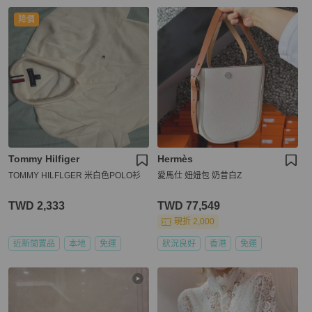
降價
Tommy Hilfiger
Hermès
TOMMY HILFLGER 米白色POLO衫
愛馬仕 妞妞包 奶昔白Z
TWD 2,333
TWD 77,549
現折 2,000
近新閒置品
本地
免運
狀況良好
香港
免運