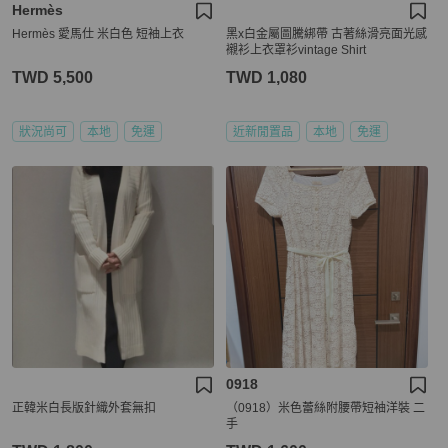
Hermès
Hermès 愛馬仕 米白色 短袖上衣
黑x白金屬圖騰綁帶 古著絲滑亮面光感
襯衫上衣罩衫vintage Shirt
TWD 5,500
TWD 1,080
狀況尚可
本地
免運
近新閒置品
本地
免運
0918
正韓米白長版針織外套無扣
（0918）米色蕾絲附腰帶短袖洋裝 二
手