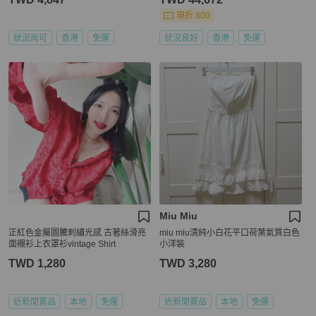
現折 800
狀況尚可
香港
免運
狀況良好
香港
免運
Miu Miu
正紅色金屬圖騰刺繡光感 古著絲滑亮
miu miu清純小白花平口荷葉氣質白色
面襯衫上衣罩衫vintage Shirt
小洋裝
TWD 1,280
TWD 3,280
近新閒置品
本地
免運
近新閒置品
本地
免運