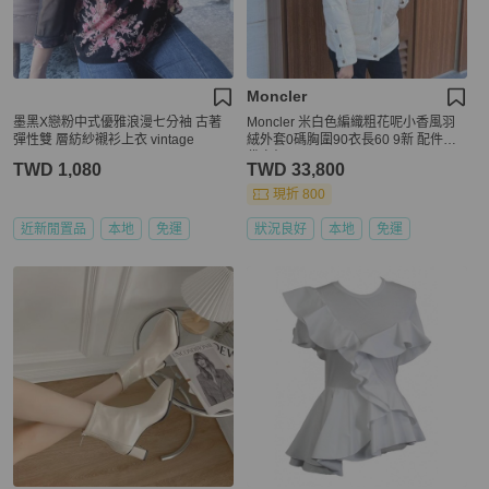
Moncler
墨黑X戀粉中式優雅浪漫七分袖 古著
Moncler 米白色編織粗花呢小香風羽
彈性雙 層紡紗襯衫上衣 vintage
絨外套0碼胸圍90衣長60 9新 配件塵
袋衣架
TWD 1,080
TWD 33,800
現折 800
近新閒置品
本地
免運
狀況良好
本地
免運