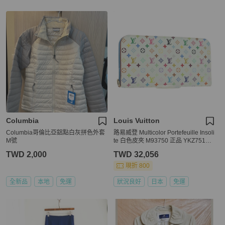
Columbia
Louis Vuitton
Columbia哥倫比亞鋁點白灰拼色外套
路易威登 Multicolor Portefeuille Insoli
M號
te 白色皮夾 M93750 正品 YKZ751SA
M
TWD 2,000
TWD 32,056
現折 800
全新品
本地
免運
狀況良好
日本
免運