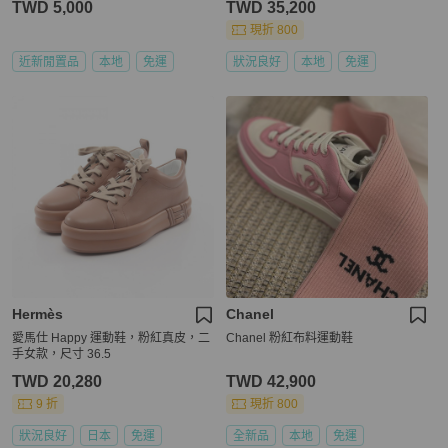
TWD 5,000
TWD 35,200
現折 800
近新閒置品
本地
免運
狀況良好
本地
免運
Hermès
Chanel
愛馬仕 Happy 運動鞋，粉紅真皮，二
Chanel 粉紅布料運動鞋
手女款，尺寸 36.5
TWD 20,280
TWD 42,900
9 折
現折 800
狀況良好
日本
免運
全新品
本地
免運