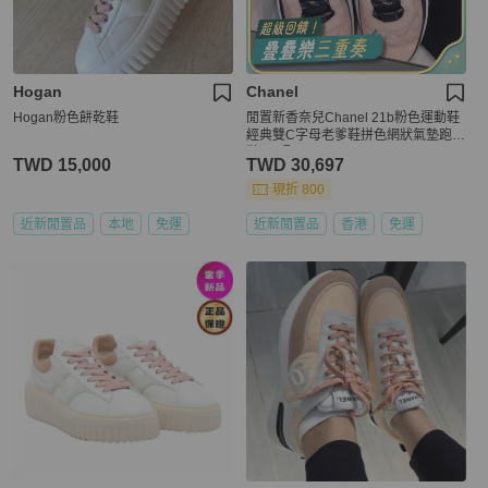
Hogan
Chanel
Hogan粉色餅乾鞋
閒置新香奈兒Chanel 21b粉色運動鞋
經典雙C字母老爹鞋拼色網狀氣墊跑步
鞋 37碼
TWD 15,000
TWD 30,697
現折 800
近新閒置品
本地
免運
近新閒置品
香港
免運