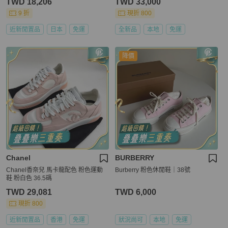
TWD 18,206
TWD 33,000
9 折
現折 800
近新閒置品
日本
免運
全新品
本地
免運
降價
Chanel
BURBERRY
Chanel香奈兒 馬卡龍配色 粉色運動
Burberry 粉色休閒鞋｜38號
鞋 粉白色 36.5碼
TWD 29,081
TWD 6,000
現折 800
近新閒置品
香港
免運
狀況尚可
本地
免運