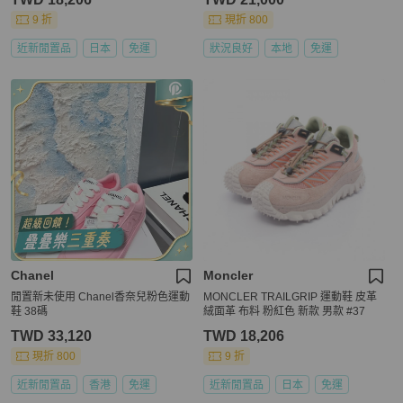
9 折
現折 800
近新閒置品
日本
免運
狀況良好
本地
免運
Chanel
Moncler
閒置新未使用 Chanel香奈兒粉色運動
MONCLER TRAILGRIP 運動鞋 皮革
鞋 38碼
絨面革 布料 粉紅色 新款 男款 #37
TWD 33,120
TWD 18,206
現折 800
9 折
近新閒置品
香港
免運
近新閒置品
日本
免運