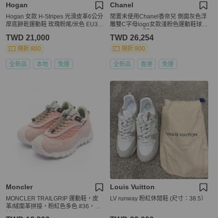
Hogan
Chanel
Hogan 女款 H-Stripes 光滑皮革6公分
閒置未使用Chanel香奈兒 側面灰色浮
厚底餅乾運動鞋 玫瑰粉尾/米色 EU37/
雕雙C字母logo女款淺粉色運動鞋球鞋
39/40
休閒鞋 37.5碼配盒
TWD 21,000
TWD 26,254
現折 800
現折 800
全新品
本地
免運
全新品
香港
免運
Moncler
Louis Vuitton
MONCLER TRAILGRIP 運動鞋，皮
LV runway 粉紅休閒鞋 (尺寸：38.5）
革/絨面革拼接，粉紅色多色 #36，全
新女款