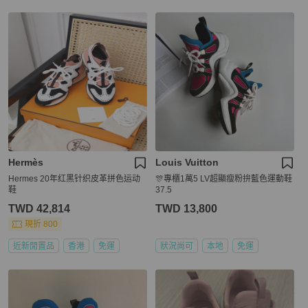
Hermès
Louis Vuitton
Hermes 20年红黑针织皮革拼色运动
🎊專櫃1萬5 LV超顯瘦粉拚藍色運動鞋
鞋
37.5
TWD 42,814
TWD 13,800
現折 800
近新閒置品
香港
免運
狀況尚可
本地
免運