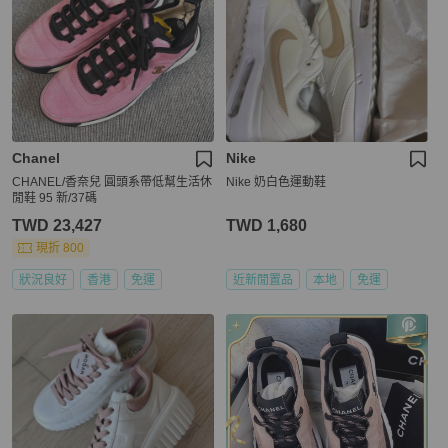
Chanel
Nike
CHANEL/香奈兒 圓頭系帶低幫生活休
Nike 奶白色運動鞋
閒鞋 95 新/37碼
TWD 23,427
TWD 1,680
現折 800
狀況良好
香港
免運
近新閒置品
本地
免運