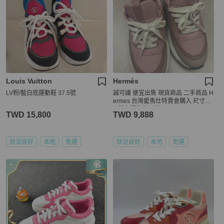
Louis Vuitton
Hermès
LV粉/藍白底運動鞋 37.5號
誠可議 便宜出售 現貨商品 二手商品 H
ermes 台灣愛馬仕特賣會購入 尺寸38.
5 粉色運動休閒鞋
TWD 15,800
TWD 9,888
狀況良好
本地
免運
狀況良好
本地
免運