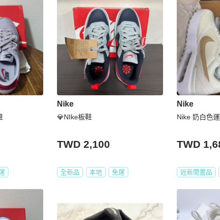
Nike
Nike
鞋
💎NIke板鞋
Nike 奶白色
TWD 2,100
TWD 1,6
運
全新品
本地
免運
近新閒置品