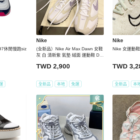
Nike
Nike
X97休閒慢跑siz
(全新品）Nike Air Max Dawn 女鞋
Nike 女運動鞋
灰 白 清新紫 氣墊 絨面 運動鞋 DC
4068-100
TWD 2,900
TWD 3,2
運
全新品
本地
免運
全新品
本