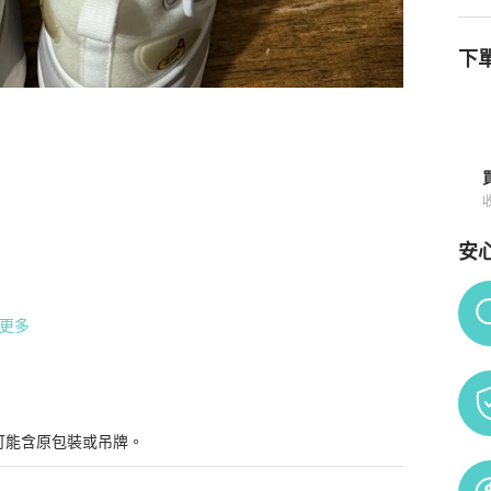
下單
安
Po
更多
可能含原包裝或吊牌。