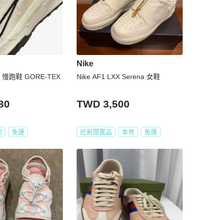
Nike
 慢跑鞋 GORE-TEX
Nike AF1 LXX Serena 女鞋
80
TWD 3,500
地
免運
近新閒置品
本地
免運