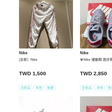
Nike
Nike
[全新］Nike
💎Nike 運動鞋 跑步
TWD 1,500
TWD 2,850
全新品
本地
免運
全新品
本地
免