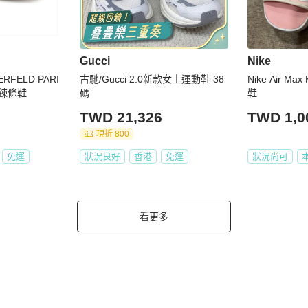
Gucci
Nike
RFELD PARI
古馳/Gucci 2.0新款女士運動鞋 38
Nike Air Ma
斐鍊條鞋
碼
鞋
TWD 21,326
TWD 1,0
現折 800
免運
狀況良好
香港
免運
狀況尚可
看更多